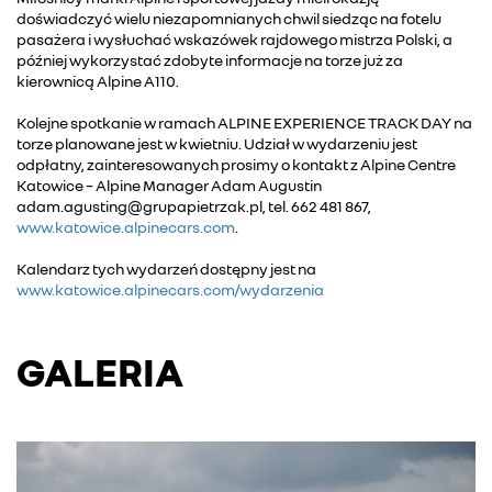
doświadczyć wielu niezapomnianych chwil siedząc na fotelu
pasażera i wysłuchać wskazówek rajdowego mistrza Polski, a
później wykorzystać zdobyte informacje na torze już za
kierownicą Alpine A110.
Kolejne spotkanie w ramach ALPINE EXPERIENCE TRACK DAY na
torze planowane jest w kwietniu. Udział w wydarzeniu jest
odpłatny, zainteresowanych prosimy o kontakt z Alpine Centre
Katowice – Alpine Manager Adam Augustin
adam.agusting@grupapietrzak.pl, tel. 662 481 867,
www.katowice.alpinecars.com
.
Kalendarz tych wydarzeń dostępny jest na
www.katowice.alpinecars.com/wydarzenia
GALERIA