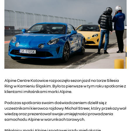
Alpine Centre Katowice rozpoczęło sezon jazd na torze Silesia
Ring w Kamieniu Śląskim. Było to pierwsze w tym roku spotkanie z
klientami i miłośnikami marki Alpine.
Podczas spotkania swoim doświadczeniem dzielił się z
uczestnikami kierowca rajdowy Michał Streer, który przekazywał
wiedzę oraz prezentował swoje umiejętności prowadzenia
samochodu Alpine w warunkach torowych.
Miłośnicy marki Alpine i sportowej jazdy mieli okazję