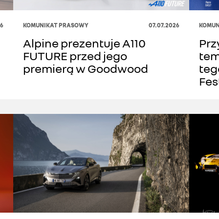
26
KOMUNIKAT PRASOWY
07.07.2026
KOMUN
Alpine prezentuje A110
Prz
FUTURE przed jego
tem
premierą w Goodwood
teg
Fes
się
pro
gen