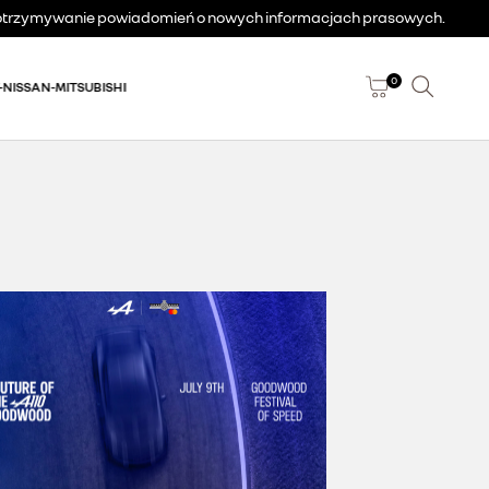
a otrzymywanie powiadomień o nowych informacjach prasowych.
0
-NISSAN-MITSUBISHI