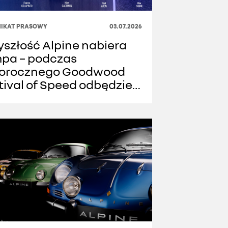
IKAT PRASOWY
03.07.2026
yszłość Alpine nabiera
pa – podczas
orocznego Goodwood
tival of Speed odbędzie
 publiczny debiut
totypu testowego nowej
eracji A110