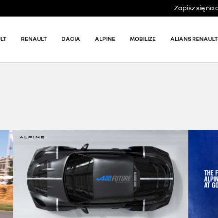
Zapisz się n
LT
RENAULT
DACIA
ALPINE
MOBILIZE
ALIANS RENAULT