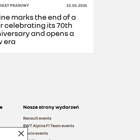
IKAT PRASOWY
22.06.2026
ine marks the end of a
r celebrating its 70th
iversary and opens a
 era
e
Nasze strony wydarzeń
Renault events
BWT Alpine F1 Team events
Dacia events