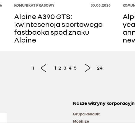
26
KOMUNIKAT PRASOWY
30.06.2026
KOMUN
Alpine A390 GTS:
Alp
kwintesencja sportowego
yea
fastbacka spod znaku
ann
Alpine
new
1
1
2
3
4
5
24
Nasze witryny korporacyjn
Grupa Renault
Mobilize
Alliance