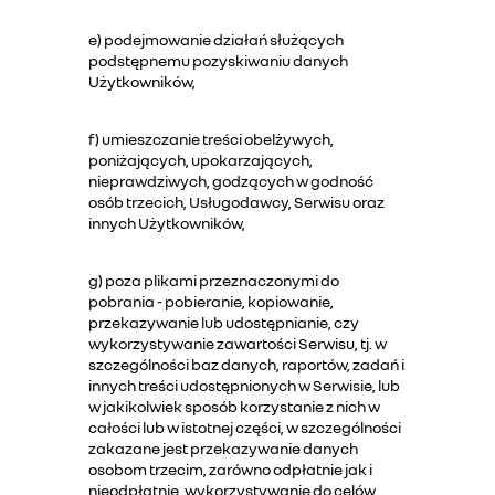
e) podejmowanie działań służących
podstępnemu pozyskiwaniu danych
Użytkowników,
f) umieszczanie treści obelżywych,
poniżających, upokarzających,
nieprawdziwych, godzących w godność
osób trzecich, Usługodawcy, Serwisu oraz
innych Użytkowników,
g) poza plikami przeznaczonymi do
pobrania - pobieranie, kopiowanie,
przekazywanie lub udostępnianie, czy
wykorzystywanie zawartości Serwisu, tj. w
szczególności baz danych, raportów, zadań i
innych treści udostępnionych w Serwisie, lub
w jakikolwiek sposób korzystanie z nich w
całości lub w istotnej części, w szczególności
zakazane jest przekazywanie danych
osobom trzecim, zarówno odpłatnie jak i
nieodpłatnie, wykorzystywanie do celów