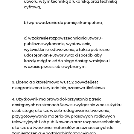
utworu, w tym techniką drukarską, oraz techniką
cyfrową,
b) wprowadzanie do pamięci komputera,
c) w zakresie rozpowszechniania utworu -
publiczne wykonanie, wystawienie,
wyświetlenie, odtworzenie, a także publiczne
udostępnianie utworu w taki sposób, aby
każdy mógł mieć do niego dostęp w miejscu i
w czasie przez siebie wybranym.
3. Licencja o której mowa w ust. 2 powyżej jest
nieograniczona terytorialnie, czasowo i ilościowo.
4. Użytkownik ma prawo do korzystania z treści
dostępnych na stronach Serwisu wyłącznie w celu użytku
osobistego, a także w celu redagowania, tworzenia,
przygotowywania materiałów prasowych, radiowych i
telewizyjnych i ich publikowania oraz rozpowszechniania,
a także do tworzenia materiałów przeznaczonych do
zamieszczenia w portalach informacyjnych.