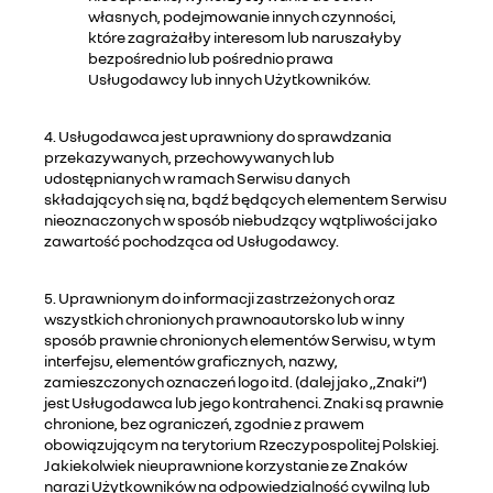
własnych, podejmowanie innych czynności,
które zagrażałby interesom lub naruszałyby
bezpośrednio lub pośrednio prawa
Usługodawcy lub innych Użytkowników.
4. Usługodawca jest uprawniony do sprawdzania
przekazywanych, przechowywanych lub
udostępnianych w ramach Serwisu danych
składających się na, bądź będących elementem Serwisu
nieoznaczonych w sposób niebudzący wątpliwości jako
zawartość pochodząca od Usługodawcy.
5. Uprawnionym do informacji zastrzeżonych oraz
wszystkich chronionych prawnoautorsko lub w inny
sposób prawnie chronionych elementów Serwisu, w tym
interfejsu, elementów graficznych, nazwy,
zamieszczonych oznaczeń logo itd. (dalej jako „Znaki”)
jest Usługodawca lub jego kontrahenci. Znaki są prawnie
chronione, bez ograniczeń, zgodnie z prawem
obowiązującym na terytorium Rzeczypospolitej Polskiej.
Jakiekolwiek nieuprawnione korzystanie ze Znaków
narazi Użytkowników na odpowiedzialność cywilną lub