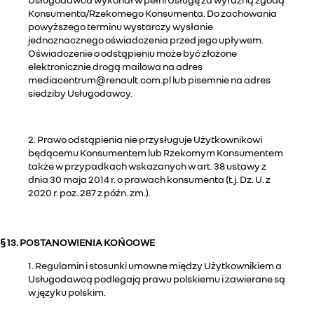
Konsumenta/Rzekomego Konsumenta. Do zachowania
powyższego terminu wystarczy wysłanie
jednoznacznego oświadczenia przed jego upływem.
Oświadczenie o odstąpieniu może być złożone
elektronicznie drogą mailowa na adres
mediacentrum@renault.com.pl lub pisemnie na adres
siedziby Usługodawcy.
2. Prawo odstąpienia nie przysługuje Użytkownikowi
będącemu Konsumentem lub Rzekomym Konsumentem
także w przypadkach wskazanych w art. 38 ustawy z
dnia 30 maja 2014 r. o prawach konsumenta (t.j. Dz. U. z
2020 r. poz. 287 z późn. zm.).
§ 13. POSTANOWIENIA KOŃCOWE
1. Regulamin i stosunki umowne między Użytkownikiem a
Usługodawcą podlegają prawu polskiemu i zawierane są
w języku polskim.