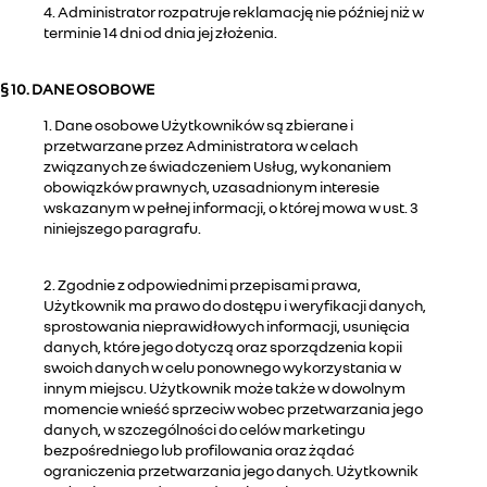
4. Administrator rozpatruje reklamację nie później niż w
terminie 14 dni od dnia jej złożenia.
§ 10. DANE OSOBOWE
1. Dane osobowe Użytkowników są zbierane i
przetwarzane przez Administratora w celach
związanych ze świadczeniem Usług, wykonaniem
obowiązków prawnych, uzasadnionym interesie
wskazanym w pełnej informacji, o której mowa w ust. 3
niniejszego paragrafu.
2. Zgodnie z odpowiednimi przepisami prawa,
Użytkownik ma prawo do dostępu i weryfikacji danych,
sprostowania nieprawidłowych informacji, usunięcia
danych, które jego dotyczą oraz sporządzenia kopii
swoich danych w celu ponownego wykorzystania w
innym miejscu. Użytkownik może także w dowolnym
momencie wnieść sprzeciw wobec przetwarzania jego
danych, w szczególności do celów marketingu
bezpośredniego lub profilowania oraz żądać
ograniczenia przetwarzania jego danych. Użytkownik