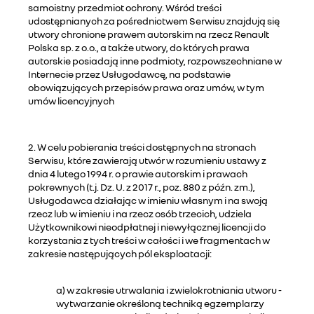
samoistny przedmiot ochrony. Wśród treści
udostępnianych za pośrednictwem Serwisu znajdują się
utwory chronione prawem autorskim na rzecz Renault
Polska sp. z o.o., a także utwory, do których prawa
autorskie posiadają inne podmioty, rozpowszechniane w
Internecie przez Usługodawcę, na podstawie
obowiązujących przepisów prawa oraz umów, w tym
umów licencyjnych
2. W celu pobierania treści dostępnych na stronach
Serwisu, które zawierają utwór w rozumieniu ustawy z
dnia 4 lutego 1994 r. o prawie autorskim i prawach
pokrewnych (t.j. Dz. U. z 2017 r., poz. 880 z późn. zm.),
Usługodawca działając w imieniu własnym i na swoją
rzecz lub w imieniu i na rzecz osób trzecich, udziela
Użytkownikowi nieodpłatnej i niewyłącznej licencji do
korzystania z tych treści w całości i we fragmentach w
zakresie następujących pól eksploatacji:
a) w zakresie utrwalania i zwielokrotniania utworu -
wytwarzanie określoną techniką egzemplarzy