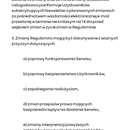
Usługodawca poinformuje Użytkowników
subskrybujących Newsletter o planowanych zmianach
za pośrednictwem wiadomości elektronicznej e-mail
przesłanej w terminie nie krótszym niż 14 dni przed
wejściem zmian w życie zmian w Regulaminie.
3. Zmiany Regulaminu mogą być dokonywane z ważnych
przyczyn dotyczących:
a) poprawy funkcjonowania Serwisu,
b) poprawy bezpieczeństwa Użytkowników,
c) zapobiegania nadużyciom,
d) zmian przepisów prawa mających
bezpośredni wpływ na działanie Serwisu,
e) zmiany interpretacji powyższych
przepisów prawa wskutek orzeczeń sądów,