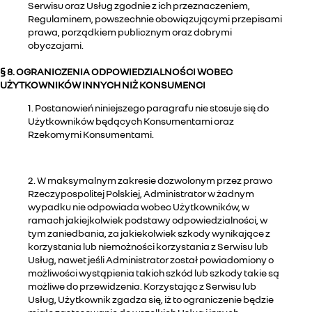
Serwisu oraz Usług zgodnie z ich przeznaczeniem,
Regulaminem, powszechnie obowiązującymi przepisami
prawa, porządkiem publicznym oraz dobrymi
obyczajami.
§ 8. OGRANICZENIA ODPOWIEDZIALNOŚCI WOBEC
UŻYTKOWNIKÓW INNYCH NIŻ KONSUMENCI
1. Postanowień niniejszego paragrafu nie stosuje się do
Użytkowników będących Konsumentami oraz
Rzekomymi Konsumentami.
2. W maksymalnym zakresie dozwolonym przez prawo
Rzeczypospolitej Polskiej, Administrator w żadnym
wypadku nie odpowiada wobec Użytkowników, w
ramach jakiejkolwiek podstawy odpowiedzialności, w
tym zaniedbania, za jakiekolwiek szkody wynikające z
korzystania lub niemożności korzystania z Serwisu lub
Usług, nawet jeśli Administrator został powiadomiony o
możliwości wystąpienia takich szkód lub szkody takie są
możliwe do przewidzenia. Korzystając z Serwisu lub
Usług, Użytkownik zgadza się, iż to ograniczenie będzie