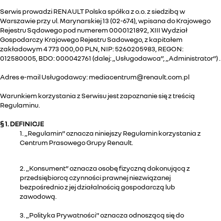
Serwis prowadzi RENAULT Polska spółka z o.o. z siedzibą w
Warszawie przy ul. Marynarskiej 13 (02-674), wpisana do Krajowego
Rejestru Sądowego pod numerem 0000121892, XIII Wydział
Gospodarczy Krajowego Rejestru Sadowego, z kapitałem
zakładowym 4 773 000,00 PLN, NIP: 5260205983, REGON:
012580005, BDO: 000042761 (dalej: „Usługodawca”, „Administrator”) .
Adres e-mail Usługodawcy: mediacentrum@renault.com.pl
Warunkiem korzystania z Serwisu jest zapoznanie się z treścią
Regulaminu.
§ 1. DEFINICJE
1. „Regulamin” oznacza niniejszy Regulamin korzystania z
Centrum Prasowego Grupy Renault.
2. „Konsument” oznacza osobę fizyczną dokonującą z
przedsiębiorcą czynności prawnej niezwiązanej
bezpośrednio z jej działalnością gospodarczą lub
zawodową.
3. „Polityka Prywatności" oznacza odnoszącą się do