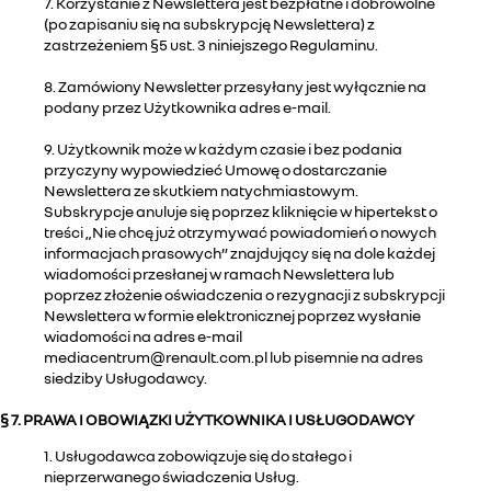
7. Korzystanie z Newslettera jest bezpłatne i dobrowolne
(po zapisaniu się na subskrypcję Newslettera) z
zastrzeżeniem §5 ust. 3 niniejszego Regulaminu.
8. Zamówiony Newsletter przesyłany jest wyłącznie na
podany przez Użytkownika adres e-mail.
9. Użytkownik może w każdym czasie i bez podania
przyczyny wypowiedzieć Umowę o dostarczanie
Newslettera ze skutkiem natychmiastowym.
Subskrypcje anuluje się poprzez kliknięcie w hipertekst o
treści „Nie chcę już otrzymywać powiadomień o nowych
informacjach prasowych” znajdujący się na dole każdej
wiadomości przesłanej w ramach Newslettera lub
poprzez złożenie oświadczenia o rezygnacji z subskrypcji
Newslettera w formie elektronicznej poprzez wysłanie
wiadomości na adres e-mail
mediacentrum@renault.com.pl lub pisemnie na adres
siedziby Usługodawcy.
§ 7. PRAWA I OBOWIĄZKI UŻYTKOWNIKA I USŁUGODAWCY
1. Usługodawca zobowiązuje się do stałego i
nieprzerwanego świadczenia Usług.