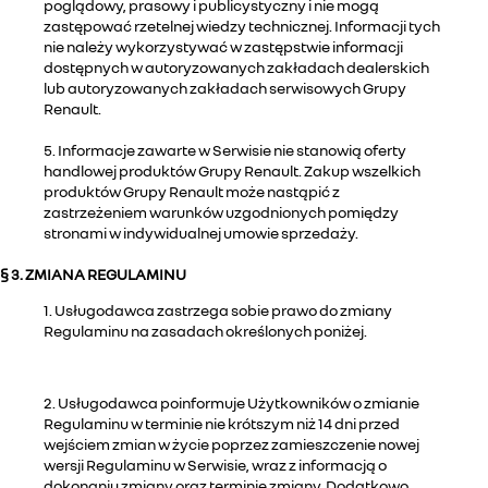
poglądowy, prasowy i publicystyczny i nie mogą
zastępować rzetelnej wiedzy technicznej. Informacji tych
nie należy wykorzystywać w zastępstwie informacji
dostępnych w autoryzowanych zakładach dealerskich
lub autoryzowanych zakładach serwisowych Grupy
Renault.
5. Informacje zawarte w Serwisie nie stanowią oferty
handlowej produktów Grupy Renault. Zakup wszelkich
produktów Grupy Renault może nastąpić z
zastrzeżeniem warunków uzgodnionych pomiędzy
stronami w indywidualnej umowie sprzedaży.
§ 3. ZMIANA REGULAMINU
1. Usługodawca zastrzega sobie prawo do zmiany
Regulaminu na zasadach określonych poniżej.
2. Usługodawca poinformuje Użytkowników o zmianie
Regulaminu w terminie nie krótszym niż 14 dni przed
wejściem zmian w życie poprzez zamieszczenie nowej
wersji Regulaminu w Serwisie, wraz z informacją o
dokonaniu zmiany oraz terminie zmiany. Dodatkowo