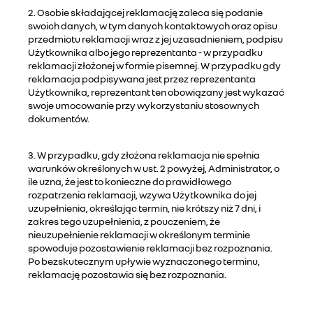
2. Osobie składającej reklamację zaleca się podanie
swoich danych, w tym danych kontaktowych oraz opisu
przedmiotu reklamacji wraz z jej uzasadnieniem, podpisu
Użytkownika albo jego reprezentanta - w przypadku
reklamacji złożonej w formie pisemnej. W przypadku gdy
reklamacja podpisywana jest przez reprezentanta
Użytkownika, reprezentant ten obowiązany jest wykazać
swoje umocowanie przy wykorzystaniu stosownych
dokumentów.
3. W przypadku, gdy złożona reklamacja nie spełnia
warunków określonych w ust. 2 powyżej, Administrator, o
ile uzna, że jest to konieczne do prawidłowego
rozpatrzenia reklamacji, wzywa Użytkownika do jej
uzupełnienia, określając termin, nie krótszy niż 7 dni, i
zakres tego uzupełnienia, z pouczeniem, że
nieuzupełnienie reklamacji w określonym terminie
spowoduje pozostawienie reklamacji bez rozpoznania.
Po bezskutecznym upływie wyznaczonego terminu,
reklamację pozostawia się bez rozpoznania.