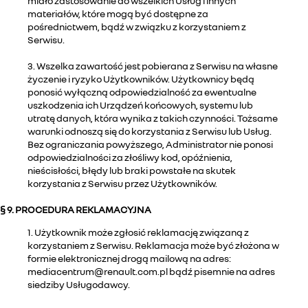
miało zastosowanie do wszelkich Usług i innych
materiałów, które mogą być dostępne za
pośrednictwem, bądź w związku z korzystaniem z
Serwisu.
3. Wszelka zawartość jest pobierana z Serwisu na własne
życzenie i ryzyko Użytkowników. Użytkownicy będą
ponosić wyłączną odpowiedzialność za ewentualne
uszkodzenia ich Urządzeń końcowych, systemu lub
utratę danych, która wynika z takich czynności. Tożsame
warunki odnoszą się do korzystania z Serwisu lub Usług.
Bez ograniczania powyższego, Administrator nie ponosi
odpowiedzialności za złośliwy kod, opóźnienia,
nieścisłości, błędy lub braki powstałe na skutek
korzystania z Serwisu przez Użytkowników.
§ 9. PROCEDURA REKLAMACYJNA
1. Użytkownik może zgłosić reklamację związaną z
korzystaniem z Serwisu. Reklamacja może być złożona w
formie elektronicznej drogą mailową na adres:
mediacentrum@renault.com.pl bądź pisemnie na adres
siedziby Usługodawcy.