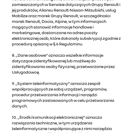
zamieszczonych w Serwisie dotyczących Grupy Renault i
jej produktów, Aliansu Renault-Nissan-Mitsubishi, usług
Mobilize oraz marek Grupy Renault, w szczególności
marek Renault, Dacia, Alpine, w tym informacjach
mogących stanowić informacje handlowe i
marketingowe, dostarczane na adres poczty
elektronicznej osób, które dokonały subskrypcji zgodnie z
procedurą opisaną w § 6 Regulaminu.
8. „Dane osobowe” oznacza wszelkie informacje
dotyczące zidentyfikowanej lub możliwej do
zidentyfikowania osoby fizycznej, przetwarzane przez
Usługodawcę.
9. „System teleinformatyczny” oznacza zespół
współpracujących ze sobą urządzeń, programów,
procedur przetwarzania informacji i narzędzi
programowych zastosowanych w celu przetwarzania
danych.
10. „Środki komunikacji elektronicznej” oznacza
rozwiązania techniczne, w tym urządzenia
teleinformatyczne i współpracujące z nimi narzędzia