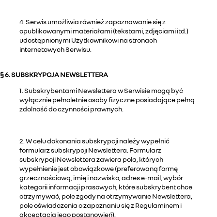
4. Serwis umożliwia również zapoznawanie się z
opublikowanymi materiałami (tekstami, zdjęciami itd.)
udostępnionymi Użytkownikowi na stronach
internetowych Serwisu.
§ 6. SUBSKRYPCJA NEWSLETTERA
1. Subskrybentami Newslettera w Serwisie mogą być
wyłącznie pełnoletnie osoby fizyczne posiadające pełną
zdolność do czynności prawnych.
2. W celu dokonania subskrypcji należy wypełnić
formularz subskrypcji Newslettera. Formularz
subskrypcji Newslettera zawiera pola, których
wypełnienie jest obowiązkowe (preferowaną formę
grzecznościową, imię i nazwisko, adres e-mail, wybór
kategorii informacji prasowych, które subskrybent chce
otrzymywać, pole zgody na otrzymywanie Newslettera,
pole oświadczenia o zapoznaniu się z Regulaminem i
akceptacją jego postanowień).