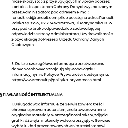
może skorzystać z przysługujących mu praw poprzez
kontakt z Inspektorem Ochrony Danych wyznaczonym
przez Administratora pod adresem e-mail:
renault.iod@renault.com.pl lub pocztą na adres Renault
Polska sp. z o.o., 02-674 Warszawa, ul. Marynarska 13. W
przypadku braku odpowiedzi lub zadowalającej
odpowiedzi ze strony Administratora, Użytkownik może
złożyć skargę do Prezesa Urzędu Ochrony Danych
Osobowych.
3. Dalsze, szczegółowe informacje o przetwarzaniu
danych osobowych znajdują się w obowiązku
informacyjnym w Polityce Prywatności, dostępnej na:
https://www.renault.pl/polityka-prywatnosc.html
§ 11. WŁASNOŚĆ INTELEKTUALNA
1. Usługodawca informuje, że Serwis zawiera treści
chronione prawem autorskim, znaki towarowe i inne
oryginalne materiały, w szczególności teksty, zdjęcia,
grafiki, dźwięki i materiały wideo, a przyjęty w Serwisie
wybór i układ prezentowanych w nim treści stanowi