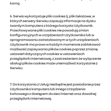
karną.
6. Serwis wykorzystuje pliki cookies tj. pliki tekstowe, w
których serwery Serwisu zapisują informacje na dysku
twardym komputera z którego korzysta Użytkownik.
Przechowywane pliki cookies nie powodują zmian
konfiguracyjnych w urządzeniach Użytkownika lub w
oprogramowaniu zainstalowanym w tych urządzeniach.
Użytkownik ma prawo w każdym momencie zablokować
możliwość zapisywania plików cookies poprzez zmianę
ustawień dotyczących cookies w ustawieniach
przeglądarki internetowej, z zastrzeżeniem że wyłączenie
obsługi plików cookies może uniemożliwić korzystanie z
Serwisu.
7. Do korzystania z Usług niezbędne jest posiadanie przez
Użytkownika komputera lub innego Urządzenia
końcowego z dostępem do sieci Internet oraz dowolnej
przeglądarki internetowej.