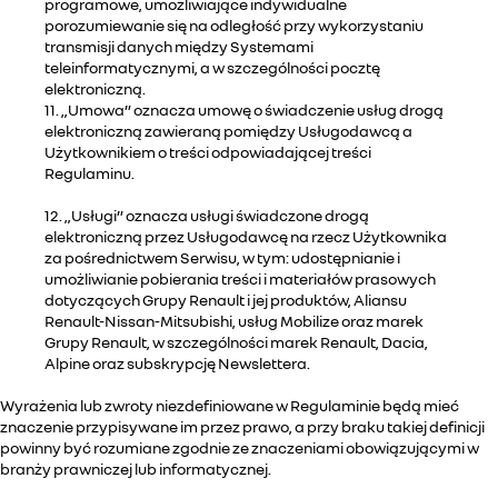
programowe, umożliwiające indywidualne
porozumiewanie się na odległość przy wykorzystaniu
transmisji danych między Systemami
teleinformatycznymi, a w szczególności pocztę
elektroniczną.
11. „Umowa” oznacza umowę o świadczenie usług drogą
elektroniczną zawieraną pomiędzy Usługodawcą a
Użytkownikiem o treści odpowiadającej treści
Regulaminu.
12. „Usługi” oznacza usługi świadczone drogą
elektroniczną przez Usługodawcę na rzecz Użytkownika
za pośrednictwem Serwisu, w tym: udostępnianie i
umożliwianie pobierania treści i materiałów prasowych
dotyczących Grupy Renault i jej produktów, Aliansu
Renault-Nissan-Mitsubishi, usług Mobilize oraz marek
Grupy Renault, w szczególności marek Renault, Dacia,
Alpine oraz subskrypcję Newslettera.
Wyrażenia lub zwroty niezdefiniowane w Regulaminie będą mieć
znaczenie przypisywane im przez prawo, a przy braku takiej definicji
powinny być rozumiane zgodnie ze znaczeniami obowiązującymi w
branży prawniczej lub informatycznej.