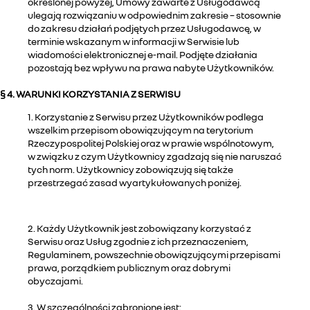
określonej powyżej, Umowy zawarte z Usługodawcą
ulegają rozwiązaniu w odpowiednim zakresie – stosownie
do zakresu działań podjętych przez Usługodawcę, w
terminie wskazanym w informacji w Serwisie lub
wiadomości elektronicznej e-mail. Podjęte działania
pozostają bez wpływu na prawa nabyte Użytkowników.
§ 4. WARUNKI KORZYSTANIA Z SERWISU
1. Korzystanie z Serwisu przez Użytkowników podlega
wszelkim przepisom obowiązującym na terytorium
Rzeczypospolitej Polskiej oraz w prawie wspólnotowym,
w związku z czym Użytkownicy zgadzają się nie naruszać
tych norm. Użytkownicy zobowiązują się także
przestrzegać zasad wyartykułowanych poniżej.
2. Każdy Użytkownik jest zobowiązany korzystać z
Serwisu oraz Usług zgodnie z ich przeznaczeniem,
Regulaminem, powszechnie obowiązującymi przepisami
prawa, porządkiem publicznym oraz dobrymi
obyczajami.
3. W szczególności zabronione jest: