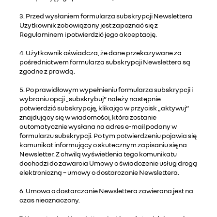
3. Przed wysłaniem formularza subskrypcji Newslettera
Użytkownik zobowiązany jest zapoznać się z
Regulaminem i potwierdzić jego akceptację.
4. Użytkownik oświadcza, że dane przekazywane za
pośrednictwem formularza subskrypcji Newslettera są
zgodne z prawdą.
5. Po prawidłowym wypełnieniu formularza subskrypcji i
wybraniu opcji „subskrybuj” należy następnie
potwierdzić subskrypcję, klikając w przycisk „aktywuj”
znajdujący się w wiadomości, która zostanie
automatycznie wysłana na adres e-mail podany w
formularzu subskrypcji. Po tym potwierdzeniu pojawia się
komunikat informujący o skutecznym zapisaniu się na
Newsletter. Z chwilą wyświetlenia tego komunikatu
dochodzi do zawarcia Umowy o świadczenie usług drogą
elektroniczną – umowy o dostarczanie Newslettera.
6. Umowa o dostarczanie Newslettera zawierana jest na
czas nieoznaczony.