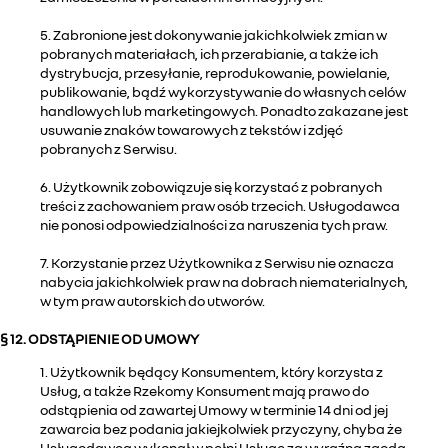
5. Zabronione jest dokonywanie jakichkolwiek zmian w
pobranych materiałach, ich przerabianie, a także ich
dystrybucja, przesyłanie, reprodukowanie, powielanie,
publikowanie, bądź wykorzystywanie do własnych celów
handlowych lub marketingowych. Ponadto zakazane jest
usuwanie znaków towarowych z tekstów i zdjęć
pobranych z Serwisu.
6. Użytkownik zobowiązuje się korzystać z pobranych
treści z zachowaniem praw osób trzecich. Usługodawca
nie ponosi odpowiedzialności za naruszenia tych praw.
7. Korzystanie przez Użytkownika z Serwisu nie oznacza
nabycia jakichkolwiek praw na dobrach niematerialnych,
w tym praw autorskich do utworów.
§ 12. ODSTĄPIENIE OD UMOWY
1. Użytkownik będący Konsumentem, który korzysta z
Usług, a także Rzekomy Konsument mają prawo do
odstąpienia od zawartej Umowy w terminie 14 dni od jej
zawarcia bez podania jakiejkolwiek przyczyny, chyba że
Usługodawca wykonał w pełni Usługę za wyraźną zgodą