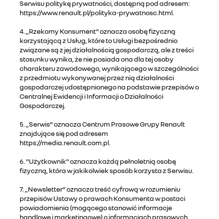
Serwisu politykę prywatności, dostępną pod adresem:
https://www.renault.pl/polityka-prywatnosc.html.
4. „Rzekomy Konsument" oznacza osobę fizyczną
korzystającą z Usług, które to Usługi bezpośrednio
związane są z jej działalnością gospodarczą, ale z treści
stosunku wynika, że nie posiada ona dla tej osoby
charakteru zawodowego, wynikającego w szczególności
z przedmiotu wykonywanej przez nią działalności
gospodarczej udostępnionego na podstawie przepisów o
Centralnej Ewidencji i Informacji o Działalności
Gospodarczej.
5. „Serwis” oznacza Centrum Prasowe Grupy Renault
znajdujące się pod adresem
https://media.renault.com.pl.
6. "Użytkownik" oznacza każdą pełnoletnią osobę
fizyczną, która w jakikolwiek sposób korzysta z Serwisu.
7. „Newsletter” oznacza treść cyfrową w rozumieniu
przepisów Ustawy o prawach Konsumenta w postaci
powiadomienia (mogącego stanowić informacje
handlowe i marketingowe) o informacjach prasowych