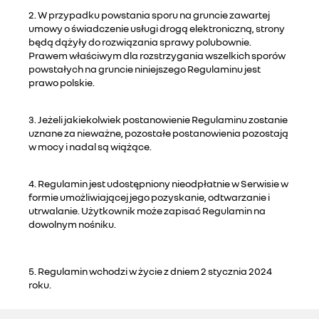
2. W przypadku powstania sporu na gruncie zawartej
umowy o świadczenie usługi drogą elektroniczną, strony
będą dążyły do rozwiązania sprawy polubownie.
Prawem właściwym dla rozstrzygania wszelkich sporów
powstałych na gruncie niniejszego Regulaminu jest
prawo polskie.
3. Jeżeli jakiekolwiek postanowienie Regulaminu zostanie
uznane za nieważne, pozostałe postanowienia pozostają
w mocy i nadal są wiążące.
4. Regulamin jest udostępniony nieodpłatnie w Serwisie w
formie umożliwiającej jego pozyskanie, odtwarzanie i
utrwalanie. Użytkownik może zapisać Regulamin na
dowolnym nośniku.
5. Regulamin wchodzi w życie z dniem 2 stycznia 2024
roku.