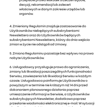
decyzji, rekomendacji lub zaleceń
właściwych w danym zakresie urzędów lub
organów.
4. Zmieniony Regulamin znajduje zastosowanie do
Użytkowników niebędących subskrybentami
Newslettera oraz do Użytkowników będących
subskrybentami Newslettera, którzy do dnia wejścia
zmian w życie nie odstąpili od Umowy.
5. Zmiana Regulaminu pozostaje bez wpływu na prawa
nabyte Użytkowników.
6. Usługodawcy przysługuje prawo do ograniczenia,
zmiany lub likwidacji poszczególnych funkcjonalności
Serwisu, zawieszenia lub likwidacji Serwisu w każdym
czasie. Usługodawca poinformuje Użytkowników o
powyższym w terminie nie krótszym niż 14 dni przed
dokonaniem planowanego działania poprzez
umieszczenie informacji w Serwisie, a Użytkowników
subskrybujących Newsletter, dodatkowo poprzez
przesłanie wiadomości elektronicznej e-mail. W sytuacji