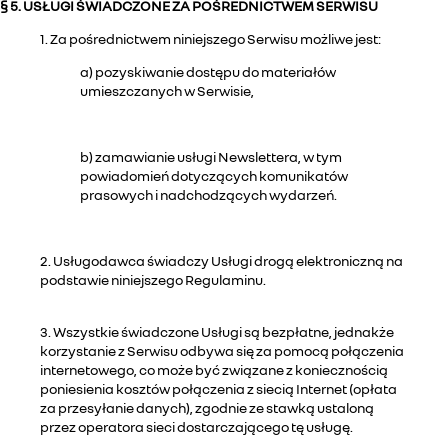
§ 5. USŁUGI ŚWIADCZONE ZA POŚREDNICTWEM SERWISU
1. Za pośrednictwem niniejszego Serwisu możliwe jest:
a) pozyskiwanie dostępu do materiałów
umieszczanych w Serwisie,
b) zamawianie usługi Newslettera, w tym
powiadomień dotyczących komunikatów
prasowych i nadchodzących wydarzeń.
2. Usługodawca świadczy Usługi drogą elektroniczną na
podstawie niniejszego Regulaminu.
3. Wszystkie świadczone Usługi są bezpłatne, jednakże
korzystanie z Serwisu odbywa się za pomocą połączenia
internetowego, co może być związane z koniecznością
poniesienia kosztów połączenia z siecią Internet (opłata
za przesyłanie danych), zgodnie ze stawką ustaloną
przez operatora sieci dostarczającego tę usługę.