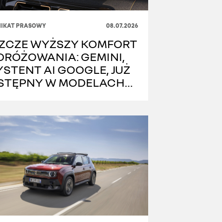
IKAT PRASOWY
08.07.2026
SZCZE WYŻSZY KOMFORT
DRÓŻOWANIA: GEMINI,
STENT AI GOOGLE, JUŻ
STĘPNY W MODELACH
NAULT Z SYSTEMEM
NR LINK