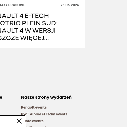
IAŁY PRASOWE
23.06.2026
AULT 4 E-TECH
CTRIC PLEIN SUD:
AULT 4 W WERSJI
SZCZE WIĘCEJ
YJEMNOŚCI Z JAZDY”
e
Nasze strony wydarzeń
Renault events
BWT Alpine F1 Team events
Dacia events