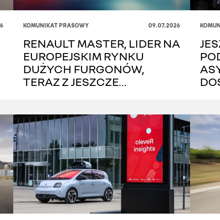
26
KOMUNIKAT PRASOWY
09.07.2026
KOMUN
RENAULT MASTER, LIDER NA
JE
EUROPEJSKIM RYNKU
PO
DUŻYCH FURGONÓW,
ASY
TERAZ Z JESZCZE
DO
BOGATSZĄ OFERTĄ
RE
WYPOSAŻENIA
OPE