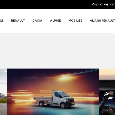
Zapisz się n
LT
RENAULT
DACIA
ALPINE
MOBILIZE
ALIANS RENAULT