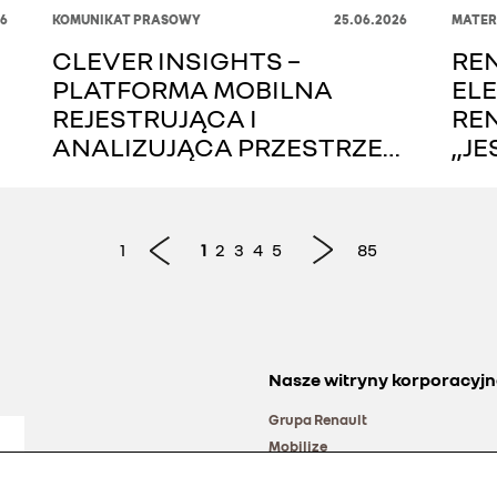
26
KOMUNIKAT PRASOWY
25.06.2026
MATER
CLEVER INSIGHTS –
REN
PLATFORMA MOBILNA
ELE
REJESTRUJĄCA I
REN
ANALIZUJĄCA PRZESTRZEŃ
„JE
MIEJSKĄ W CZASIE
PRZ
RZECZYWISTYM
1
1
2
3
4
5
85
Nasze witryny korporacyjn
Grupa Renault
Mobilize
Alliance