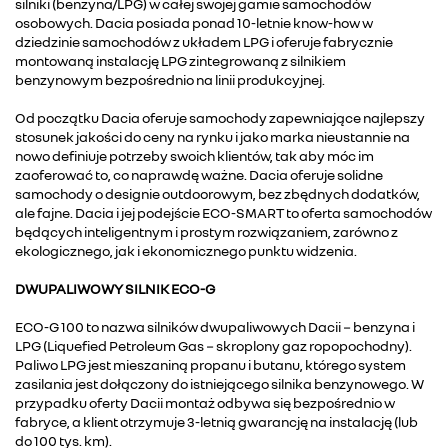
silniki (benzyna/LPG) w całej swojej gamie samochodów
osobowych. Dacia posiada ponad 10-letnie know-how w
dziedzinie samochodów z układem LPG i oferuje fabrycznie
montowaną instalację LPG zintegrowaną z silnikiem
benzynowym bezpośrednio na linii produkcyjnej.
Od początku Dacia oferuje samochody zapewniające najlepszy
stosunek jakości do ceny na rynku i jako marka nieustannie na
nowo definiuje potrzeby swoich klientów, tak aby móc im
zaoferować to, co naprawdę ważne. Dacia oferuje solidne
samochody o designie outdoorowym, bez zbędnych dodatków,
ale fajne. Dacia i jej podejście ECO-SMART to oferta samochodów
będących inteligentnym i prostym rozwiązaniem, zarówno z
ekologicznego, jak i ekonomicznego punktu widzenia.
DWUPALIWOWY SILNIK ECO-G
ECO-G 100 to nazwa silników dwupaliwowych Dacii − benzyna i
LPG (Liquefied Petroleum Gas − skroplony gaz ropopochodny).
Paliwo LPG jest mieszaniną propanu i butanu, którego system
zasilania jest dołączony do istniejącego silnika benzynowego. W
przypadku oferty Dacii montaż odbywa się bezpośrednio w
fabryce, a klient otrzymuje 3-letnią gwarancję na instalację (lub
do 100 tys. km).