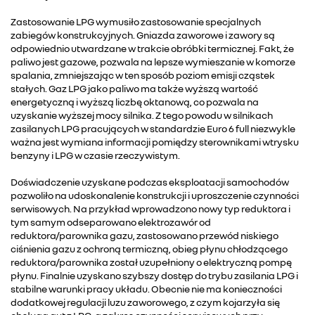
Zastosowanie LPG wymusiło zastosowanie specjalnych
zabiegów konstrukcyjnych. Gniazda zaworowe i zawory są
odpowiednio utwardzane w trakcie obróbki termicznej. Fakt, że
paliwo jest gazowe, pozwala na lepsze wymieszanie w komorze
spalania, zmniejszając w ten sposób poziom emisji cząstek
stałych. Gaz LPG jako paliwo ma także wyższą wartość
energetyczną i wyższą liczbę oktanową, co pozwala na
uzyskanie wyższej mocy silnika. Z tego powodu w silnikach
zasilanych LPG pracujących w standardzie Euro 6 full niezwykle
ważna jest wymiana informacji pomiędzy sterownikami wtrysku
benzyny i LPG w czasie rzeczywistym.
Doświadczenie uzyskane podczas eksploatacji samochodów
pozwoliło na udoskonalenie konstrukcji i uproszczenie czynności
serwisowych. Na przykład wprowadzono nowy typ reduktora i
tym samym odseparowano elektrozawór od
reduktora/parownika gazu, zastosowano przewód niskiego
ciśnienia gazu z ochroną termiczną, obieg płynu chłodzącego
reduktora/parownika został uzupełniony o elektryczną pompę
płynu. Finalnie uzyskano szybszy dostęp do trybu zasilania LPG i
stabilne warunki pracy układu. Obecnie nie ma konieczności
dodatkowej regulacji luzu zaworowego, z czym kojarzyła się