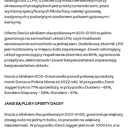
obsługa aut z LPG, a zakres czynności serwisowych przy
okresowych przeglądach jest praktycznie taki sam, poza
wymianą specyficznych filtrów fazy ciekłej i gazowej,
związanych z podwójnym zasilaniem paliwem gazowym i
benzyną.
Oferta Dacii z silnikiem dwupaliwowym ECO-G 100 to jedna
gwarancja na samochód i układ LPG, czyli możliwość
serwisowania samochodu w jednej sieci. Dodatkowy zbiornik LPG
jest montowany w miejscu koła zapasowego. Zawór odcinający,
układ ograniczający napełnienie zbiornika do 80%, ogranicznik
przepływu, elektrozawór i zawór bezpieczeństwa zapewniają
bezpieczeństwo układu.
Dacia z silnikiem ECO-G stanowiła ponad połowę sprzedaży
marki Dacia w Polsce (dane za 2022 rok). W przypadku Dacii
Jogger było to 77% sprzedaży, w przypadku Dustera – 43%,
Sandero Stepway – 58% i Sandero – 51%.
JAKIE SĄ PLUSY OFERTY DACII?
Dacia z silnikiem dwupaliwowym ECO-G 100, gwarantuje większy
zasięg auta na jednym baku, co pozwala na większą
niezależność. W przypadku Dacii Jogger jest to ok. 1000 km, a w