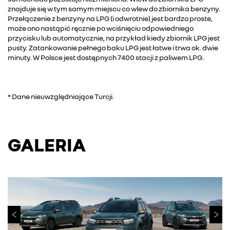
znajduje się w tym samym miejscu co wlew do zbiornika benzyny.
Przełączenie z benzyny na LPG (i odwrotnie) jest bardzo proste,
może ono nastąpić ręcznie po wciśnięciu odpowiedniego
przycisku lub automatycznie, na przykład kiedy zbiornik LPG jest
pusty. Zatankowanie pełnego baku LPG jest łatwe i trwa ok. dwie
minuty. W Polsce jest dostępnych 7400 stacji z paliwem LPG.
* Dane nieuwzględniające Turcji.
GALERIA