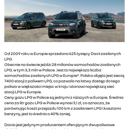
Od 2009 roku w Europie sprzedano 625 tysięcy Dacii zasilanych
LPG.
Obecnie na świecie jeździ 28 milionów samochodów zasilanych
LPG, w tym 3,3 mln w Polsce. Jest to największa liczba
samochodów zasilanych LPG w Europie*. Polska objęta jest siecią
7400 stacji z paliwem LPG, co pozwala na łatwy dostęp do tego
paliwa w większości miejsc w kraju i stanowi największą sieć
stacji LPG w Europie.
Ceny gazu LPG w Polsce są jednymi z niższych w Europie. Średnia
cena za litr gazu LPG w Polsce wynosi 3,1 zł, co oznacza, że
porównując koszt przejazdu 100 km z zasilaniem LPG i kosztami
benzyny, jest to średnio o 40% taniej.
Dacia jest jedynym producentem oferującym dwupaliwowe