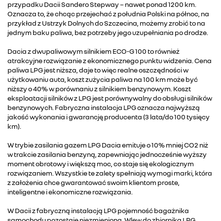
przypadku Dacii Sandero Stepway − nawet ponad 1200 km.
Oznacza to, że chcąc przejechać z południa Polski na północ, na
przykład z Ustrzyk Dolnych do Szczecina, możemy zrobić to na
jednym baku paliwa, bez potrzeby jego uzupełniania po drodze.
Dacia z dwupaliwowym silnikiem ECO-G 100 to również
atrakcyjne rozwiązanie z ekonomicznego punktu widzenia. Cena
paliwa LPG jest niższa, daje to więc realne oszczędności w
użytkowaniu auta, koszt zużycia paliwa na 100 km może być
niższy o 40% w porównaniu z silnikiem benzynowym. Koszt
eksploatacji silników z LPG jest porównywalny do obsługi silników
benzynowych. Fabryczna instalacja LPG oznacza najwyższą
jakość wykonania i gwarancję producenta (3 lata/do 100 tysięcy
km).
W trybie zasilania gazem LPG Dacia emituje o 10% mniej CO2 niż
w trakcie zasilania benzyną, zapewniając jednocześnie wyższy
moment obrotowy i większą moc, co staje się ekologicznym
rozwiązaniem. Wszystkie te zalety spełniają wymogi marki, która
z założenia chce gwarantować swoim klientom proste,
inteligentne i ekonomiczne rozwiązania.
W Dacii z fabryczną instalacją LPG pojemność bagażnika
samochodu pozostaje niezmieniona. Wlew do zbiornika LPG