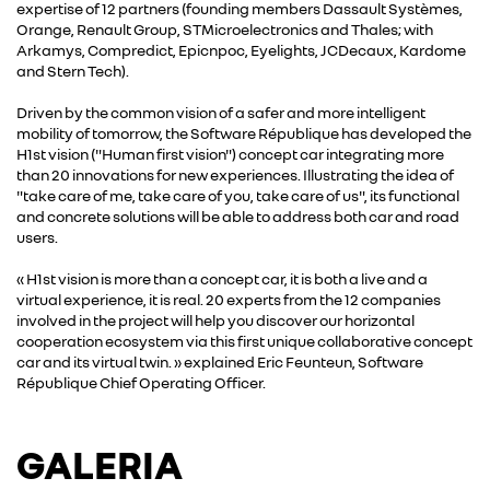
expertise of 12 partners (founding members Dassault Systèmes,
Orange, Renault Group, STMicroelectronics and Thales; with
Arkamys, Compredict, Epicnpoc, Eyelights, JCDecaux, Kardome
and Stern Tech).
Driven by the common vision of a safer and more intelligent
mobility of tomorrow, the Software République has developed the
H1st vision ("Human first vision") concept car integrating more
than 20 innovations for new experiences. Illustrating the idea of
"take care of me, take care of you, take care of us", its functional
and concrete solutions will be able to address both car and road
users.
« H1st vision is more than a concept car, it is both a live and a
virtual experience, it is real. 20 experts from the 12 companies
involved in the project will help you discover our horizontal
cooperation ecosystem via this first unique collaborative concept
car and its virtual twin. » explained Eric Feunteun, Software
République Chief Operating Officer.
GALERIA