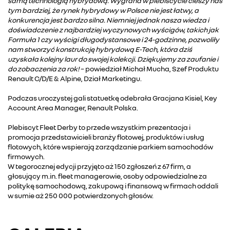
samą technologią hybrydową. Wygrana w plebiscycie cieszy nas
tym bardziej, że rynek hybrydowy w Polsce nie jest łatwy, a
konkurencja jest bardzo silna. Niemniej jednak nasza wiedza i
doświadczenie z najbardziej wyczynowych wyścigów, takich jak
Formuła 1 czy wyścigi długodystansowe i 24-godzinne, pozwoliły
nam stworzyć konstrukcję hybrydową E-Tech, która dziś
uzyskała kolejny laur do swojej kolekcji. Dziękujemy za zaufanie i
do zobaczenia za rok!
– powiedział Michał Mucha, Szef Produktu
Renault C/D/E & Alpine, Dział Marketingu.
Podczas uroczystej gali statuetkę odebrała Gracjana Kisiel, Key
Account Area Manager, Renault Polska.
Plebiscyt Fleet Derby to przede wszystkim prezentacja i
promocja przedstawicieli branży flotowej, produktów i usług
flotowych, które wspierają zarządzanie parkiem samochodów
firmowych.
W tegorocznej edycji przyjęto aż 150 zgłoszeń z 67 firm, a
głosujący m.in. fleet managerowie, osoby odpowiedzialne za
politykę samochodową, zakupową i finansową w firmach oddali
w sumie aż 250 000 potwierdzonych głosów.