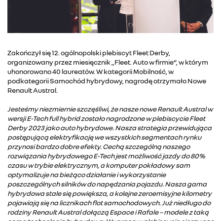
Zakończył się 12. ogólnopolski plebiscyt Fleet Derby,
organizowany przez miesięcznik „Fleet. Auto w firmie”, w którym
uhonorowano 40 laureatów. W kategorii Mobilność, w
podkategorii Samochód hybrydowy, nagrodę otrzymało Nowe
Renault Austral.
Jesteśmy niezmiernie szczęśliwi, że nasze nowe Renault Austral w
wersji E-Tech full hybrid zostało nagrodzone w plebiscycie Fleet
Derby 2023 jako auto hybrydowe. Nasza strategia przewidująca
postępującą elektryfikację we wszystkich segmentach rynku
przynosi bardzo dobre efekty. Cechą szczególną naszego
rozwiązania hybrydowego E-Tech jest możliwość jazdy do 80%
czasu w trybie elektrycznym, a komputer pokładowy sam
optymalizuje na bieżąco działanie i wykorzystanie
poszczególnych silników do napędzania pojazdu. Nasza gama
hybrydowa stale się powiększa, a kolejne zeroemisyjne kilometry
pojawiają się na licznikach flot samochodowych. Już niedługo do
rodziny Renault Austral dołączą Espace i Rafale – modele z taką