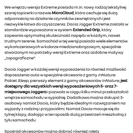
We wnętrzu wersja Extreme posiada m.in. nowy rodzaj tekstylnej
szarej tapicerki o nazwie
MicroCloud
, która cechuje się dużą
odpornością na działanie czynników zewnętrznych i jest
niezwykle łatwa do czyszczenia. Dacia Jogger Extreme została w
standardzie wyposażona w system
Extended Grip
, który
zapewnia optymalną skuteczność napędu w każdym, nawet
trudnym terenie. Samochód w tej wersji posiada wiele elementów
wykończeniowych w kolorze miedzianobrązowym, specjalnie
stworzonym na potrzeby wersji Extreme oraz ozdobne motywy
„topograficzne”.
Dacia Jogger w każdej wersji wyposażenia to również możliwość
doposażenia auta w specjalne akcesoria z gamy
InNature
.
Pakiet
Sleep
, pierwszy element z gamy akcesoriów
InNature
,
jest
dostępny dla wszystkich wersji wyposażeniowych 5- oraz 7-
miejscowego Joggera
i pozwala w ciągu kilku minut przekształcić
wnętrze samochodu w sypialnię. Dodatkowo można dokupić 3-
osobowy namiot Dacia, który będzie idealnym rozwiązaniem na
wyjazdy z rodziną i przyjaciółmi. Namiot Dacia mocuje się do
tylnej klapy, dodając w ten sposób dużą przestrzeń mieszkalną z
tyłu samochodu.
Spośród akcesoriów można dobrać również rolety