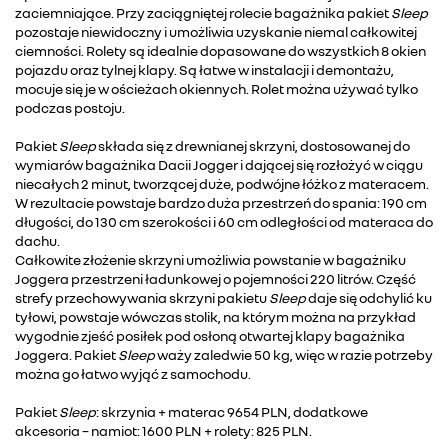
zaciemniające. Przy zaciągniętej rolecie bagażnika pakiet
Sleep
pozostaje niewidoczny i umożliwia uzyskanie niemal całkowitej
ciemności. Rolety są idealnie dopasowane do wszystkich 8 okien
pojazdu oraz tylnej klapy. Są łatwe w instalacji i demontażu,
mocuje się je w ościeżach okiennych. Rolet można używać tylko
podczas postoju.
Pakiet
Sleep
składa się z drewnianej skrzyni, dostosowanej do
wymiarów bagażnika Dacii Jogger i dającej się rozłożyć w ciągu
niecałych 2 minut, tworzącej duże, podwójne łóżko z materacem.
W rezultacie powstaje bardzo duża przestrzeń do spania: 190 cm
długości, do 130 cm szerokości i 60 cm odległości od materaca do
dachu.
Całkowite złożenie skrzyni umożliwia powstanie w bagażniku
Joggera przestrzeni ładunkowej o pojemności 220 litrów. Część
strefy przechowywania skrzyni pakietu
Sleep
daje się odchylić ku
tyłowi, powstaje wówczas stolik, na którym można na przykład
wygodnie zjeść posiłek pod osłoną otwartej klapy bagażnika
Joggera. Pakiet
Sleep
waży zaledwie 50 kg, więc w razie potrzeby
można go łatwo wyjąć z samochodu.
Pakiet
Sleep
: skrzynia + materac 9654 PLN, dodatkowe
akcesoria – namiot: 1600 PLN + rolety: 825 PLN.