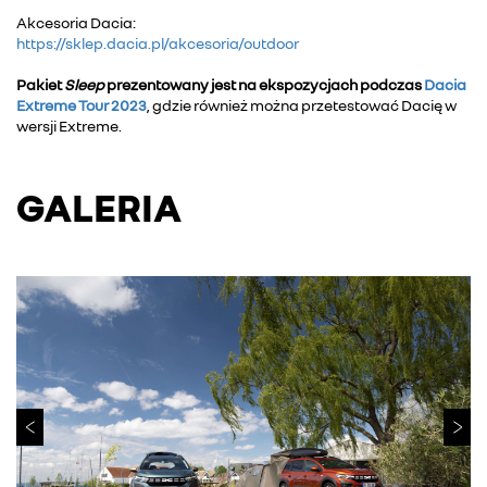
Akcesoria Dacia:
https://sklep.dacia.pl/akcesoria/outdoor
Pakiet
Sleep
prezentowany jest na ekspozycjach podczas
Dacia
Extreme Tour 2023
, gdzie również można przetestować Dacię w
wersji Extreme.
GALERIA