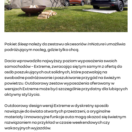
Pakiet
Sleep
należy do zestawu akcesoriów
InNature
i umożliwia
podróżującym nocleg, gdzie tylko chcą.
Dacia wprowadziła najwyższy poziom wyposażenia swoich
samochodów – Extreme, zwracając się tym samym z ofertą do
osób poszukujących aut solidnych, które pozwalają na
swobodne podróżowanie i poszukiwanie przygód na świeżym
powietrzu. Outdoorowy zestaw wyposażenia oferowany w
wersjach Extreme może być szczególnie przydatny dla lubiących
aktywny styl życia.
Outdoorowy design wersji Extreme w dyskretny sposób
nawiązuje do świata otwartych przestrzeni, a oryginalne
materiały i innowacyjne funkcje auta mogą okazać się świetnym
rozwiązaniem na przykład w czasie weekendowych czy
wakacyjnych wyjazdów.