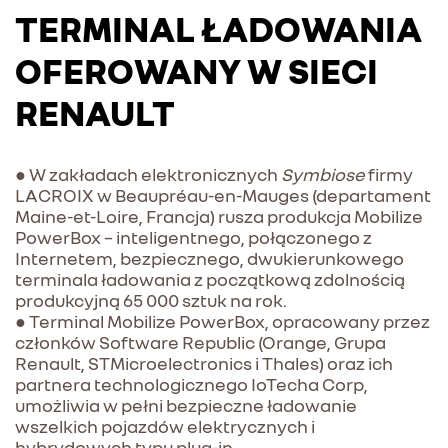
TERMINAL ŁADOWANIA
OFEROWANY W SIECI
RENAULT
● W zakładach elektronicznych
Symbiose
firmy
LACROIX w Beaupréau-en-Mauges (departament
Maine-et-Loire, Francja) rusza produkcja Mobilize
PowerBox – inteligentnego, połączonego z
Internetem, bezpiecznego, dwukierunkowego
terminala ładowania z początkową zdolnością
produkcyjną 65 000 sztuk na rok.
● Terminal Mobilize PowerBox, opracowany przez
członków Software Republic (Orange, Grupa
Renault, STMicroelectronics i Thales) oraz ich
partnera technologicznego IoTecha Corp,
umożliwia w pełni bezpieczne ładowanie
wszelkich pojazdów elektrycznych i
hybrydowych typu plug-in.