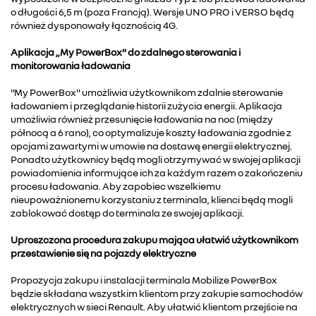
o długości 6,5 m (poza Francją). Wersje UNO PRO i VERSO będą
również dysponowały łącznością 4G.
Aplikacja „My PowerBox” do zdalnego sterowania i
monitorowania ładowania
"My PowerBox" umożliwia użytkownikom zdalnie sterowanie
ładowaniem i przeglądanie historii zużycia energii. Aplikacja
umożliwia również przesunięcie ładowania na noc (między
północą a 6 rano), co optymalizuje koszty ładowania zgodnie z
opcjami zawartymi w umowie na dostawę energii elektrycznej.
Ponadto użytkownicy będą mogli otrzymywać w swojej aplikacji
powiadomienia informujące ich za każdym razem o zakończeniu
procesu ładowania. Aby zapobiec wszelkiemu
nieupoważnionemu korzystaniu z terminala, klienci będą mogli
zablokować dostęp do terminala ze swojej aplikacji.
Uproszczona procedura zakupu mająca ułatwić użytkownikom
przestawienie się na pojazdy elektryczne
Propozycja zakupu i instalacji terminala Mobilize PowerBox
będzie składana wszystkim klientom przy zakupie samochodów
elektrycznych w sieci Renault. Aby ułatwić klientom przejście na