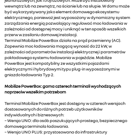
jednofazowych, jak i trójfazowych. Może być instalowany
wewnątrz lub na zewnątrz, na ścianie lub na słupie. W domu może
być wykorzystywany jako element domowego ekosystemu
elektrycznego, ponieważ jest wyposażony w dynamiczny system
zarządzania energią pozwalający regulować moc ładowania w
zależności od dostępnej mocy i uniknąć w ten sposób wszelkich
przerw w zasilaniu domowej instalacji.
Terminal Mobilize PowerBox działa na prąd przemienny (AC).
Zapewnia moc ładowania mogącą wynosić do 22 kW, w
zależności od parametrów instalacji elektrycznej i parametrów
pokładowego systemu ładowania w pojeździe. Mobilize
PowerBox jest kompatybilny ze wszystkimi pojazdami
elektrycznymi i hybrydowymi typu plug-in wyposażonymi w
gniazdo ładowania Typ 2.
Mobilize PowerBox: gama czterech terminali wychodzących
naprzeciw wszelkim potrzebom
Terminal Mobilize PowerBox jest dostępny w czterech wersjach
dostosowanych do różnych potrzeb użytkowników
indywidualnych i biznesowych:
– Wersja UNO: dla osób poszukujących prostego, bezpiecznego
domowego terminala ładowania.
– Wersja UNO PLUS: przystosowana do infrastruktury