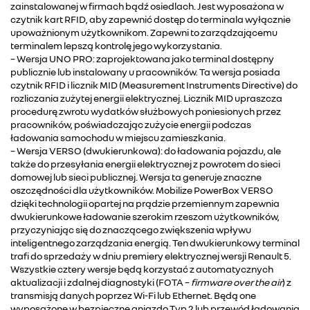
zainstalowanej w firmach bądź osiedlach. Jest wyposażona w
czytnik kart RFID, aby zapewnić dostęp do terminala wyłącznie
upoważnionym użytkownikom. Zapewni to zarządzającemu
terminalem lepszą kontrolę jego wykorzystania.
– Wersja UNO PRO: zaprojektowana jako terminal dostępny
publicznie lub instalowany u pracowników. Ta wersja posiada
czytnik RFID i licznik MID (Measurement Instruments Directive) do
rozliczania zużytej energii elektrycznej. Licznik MID upraszcza
procedurę zwrotu wydatków służbowych poniesionych przez
pracowników, poświadczając zużycie energii podczas
ładowania samochodu w miejscu zamieszkania.
– Wersja VERSO (dwukierunkowa): do ładowania pojazdu, ale
także do przesyłania energii elektrycznej z powrotem do sieci
domowej lub sieci publicznej. Wersja ta generuje znaczne
oszczędności dla użytkowników. Mobilize PowerBox VERSO
dzięki technologii opartej na prądzie przemiennym zapewnia
dwukierunkowe ładowanie szerokim rzeszom użytkowników,
przyczyniając się do znaczącego zwiększenia wpływu
inteligentnego zarządzania energią. Ten dwukierunkowy terminal
trafi do sprzedaży w dniu premiery elektrycznej wersji Renault 5.
Wszystkie cztery wersje będą korzystać z automatycznych
aktualizacji i zdalnej diagnostyki (FOTA –
firmware over the air
) z
transmisją danych poprzez Wi-Fi lub Ethernet. Będą one
wyposażone w bezpieczne gniazdo Typ 2 lub przewód ładowania