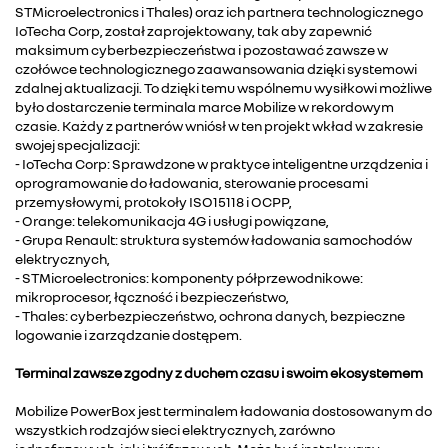
STMicroelectronics i Thales) oraz ich partnera technologicznego
IoTecha Corp, został zaprojektowany, tak aby zapewnić
maksimum cyberbezpieczeństwa i pozostawać zawsze w
czołówce technologicznego zaawansowania dzięki systemowi
zdalnej aktualizacji. To dzięki temu wspólnemu wysiłkowi możliwe
było dostarczenie terminala marce Mobilize w rekordowym
czasie. Każdy z partnerów wniósł w ten projekt wkład w zakresie
swojej specjalizacji:
- IoTecha Corp: Sprawdzone w praktyce inteligentne urządzenia i
oprogramowanie do ładowania, sterowanie procesami
przemysłowymi, protokoły ISO15118 i OCPP,
- Orange: telekomunikacja 4G i usługi powiązane,
- Grupa Renault: struktura systemów ładowania samochodów
elektrycznych,
- STMicroelectronics: komponenty półprzewodnikowe:
mikroprocesor, łączność i bezpieczeństwo,
- Thales: cyberbezpieczeństwo, ochrona danych, bezpieczne
logowanie i zarządzanie dostępem.
Terminal zawsze zgodny z duchem czasu i swoim ekosystemem
Mobilize PowerBox jest terminalem ładowania dostosowanym do
wszystkich rodzajów sieci elektrycznych, zarówno