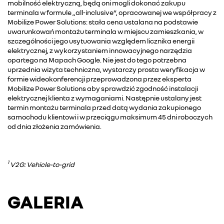
mobilność elektryczną, będą oni mogli dokonać zakupu
terminala w formule „all-inclusive”, opracowanej we współpracy z
Mobilize Power Solutions: stała cena ustalana na podstawie
uwarunkowań montażu terminala w miejscu zamieszkania, w
szczególności jego usytuowania względem licznika energii
elektrycznej, z wykorzystaniem innowacyjnego narzędzia
opartego na Mapach Google. Nie jest do tego potrzebna
uprzednia wizyta techniczna, wystarczy prosta weryfikacja w
formie wideokonferencji przeprowadzona przez eksperta
Mobilize Power Solutions aby sprawdzić zgodność instalacji
elektrycznej klienta z wymaganiami. Następnie ustalany jest
termin montażu terminala przed datą wydania zakupionego
samochodu klientowi i w przeciągu maksimum 45 dni roboczych
od dnia złożenia zamówienia.
1
V2G: Vehicle-to-grid
GALERIA