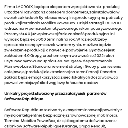
Firma LACROIX, będąca ekspertem w projektowaniu i produkcji
urządzeń i rozwiązań z dostępem do Internetu, zainstalowała w
swoich zakładach Symbiose nową linię produkcyjną na potrzeby
produkcji terminala Mobilize PowerBox. Dzięki strategii LACROIX
wdrażania w pełni zautomatyzowanego i skomputeryzowanego
Przemysłu 4.0 już w pierwszej fazie zdolność produkcyjna linii
wynosić będzie 65 000 terminali na rok. W razie potrzeby
sprostania rosnącym oczekiwaniom rynku możliwe będzie
zwiększenie produkcji, a nawet jej podwojenie.
Symbiose
jest
zakładem 4.0 Grupy, uruchomionym we wrześniu 2022 roku i
usytuowanym w Beaupréau-en-Mauges w departamencie
Maine-et-Loire. Stanowi on element strategii Grupy przeniesienia
całej swojej produkcji elektronicznej na teren Francji. Ponadto
zakład będzie mógł korzystać z sieci lokalnych dostawców, co
pozwoli zmniejszyć ślad węglowy łańcucha dostaw.
Unikalny projekt stworzony przez założycieli i partnerów
Software République
Software République to otwarty ekosystem innowacji powstały z
myślą o inteligentnej, bezpiecznej i zrównoważonej mobilności.
Terminal Mobilize PowerBox, dzięki bogatemu doświadczeniu
członków Software République (Orange, Grupa Renault,