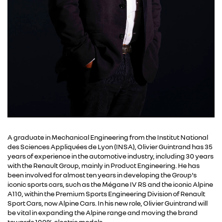
A graduate in Mechanical Engineering from the Institut National
des Sciences Appliquées de Lyon (INSA), Olivier Guintrand has 35
years of experience in the automotive industry, including 30 years
with the Renault Group, mainly in Product Engineering. He has
been involved for almost ten years in developing the Group's
iconic sports cars, such as the Mégane IV RS and the iconic Alpine
A110, within the Premium Sports Engineering Division of Renault
Sport Cars, now Alpine Cars. In his new role, Olivier Guintrand will
be vital in expanding the Alpine range and moving the brand
towards 100% electric models.