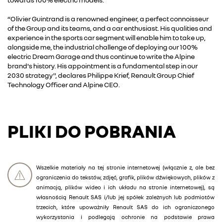
“Olivier Guintrand is a renowned engineer, a perfect connoisseur
of the Group and its teams, and a car enthusiast. His qualities and
experience in the sports car segment will enable him to take up,
alongside me, the industrial challenge of deploying our 100%
electric Dream Garage and thus continue to write the Alpine
brand's history. His appointment is a fundamental step in our
2030 strategy", declares Philippe Krief, Renault Group Chief
Technology Officer and Alpine CEO.
PLIKI DO POBRANIA
Wszelkie materiały na tej stronie internetowej (włącznie z, ale bez
ograniczenia do tekstów, zdjęć, grafik, plików dźwiękowych, plików z
animacją, plików wideo i ich układu na stronie internetowej), są
własnością Renault SAS i/lub jej spółek zależnych lub podmiotów
trzecich, które upoważniły Renault SAS do ich ograniczonego
wykorzystania i podlegają ochronie na podstawie prawa