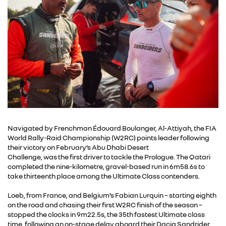
Navigated by Frenchman Édouard Boulanger, Al-Attiyah, the FIA
World Rally-Raid Championship (W2RC) points leader following
their victory on February’s Abu Dhabi Desert
Challenge, was the first driver to tackle the Prologue. The Qatari
completed the nine-kilometre, gravel-based run in 6m58.6s to
take thirteenth place among the Ultimate Class contenders.
Loeb, from France, and Belgium’s Fabian Lurquin – starting eighth
on the road and chasing their first W2RC finish of the season –
stopped the clocks in 9m22.5s, the 35th fastest Ultimate class
time, following an on-stage delay aboard their Dacia Sandrider.