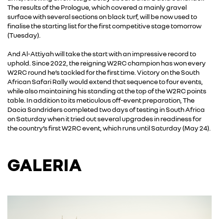
The results of the Prologue, which covered a mainly gravel
surface with several sections on black turf, will be now used to
finalise the starting list for the first competitive stage tomorrow
(Tuesday).
And Al-Attiyah will take the start with an impressive record to
uphold. Since 2022, the reigning W2RC champion has won every
W2RC round he’s tackled for the first time. Victory on the South
African Safari Rally would extend that sequence to four events,
while also maintaining his standing at the top of the W2RC points
table. In addition to its meticulous off-event preparation, The
Dacia Sandriders completed two days of testing in South Africa
on Saturday when it tried out several upgrades in readiness for
the country’s first W2RC event, which runs until Saturday (May 24).
GALERIA