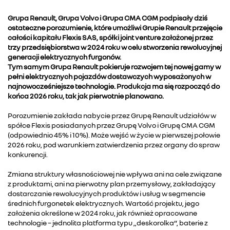
Grupa Renault, Grupa Volvo i Grupa CMA CGM podpisały dziś
ostateczne porozumienie, które umożliwi Grupie Renault przejęcie
całości kapitału Flexis SAS, spółki joint venture założonej przez
trzy przedsiębiorstwa w 2024 roku w celu stworzenia rewolucyjnej
generacji elektrycznych furgonów.
Tym samym Grupa Renault pokieruje rozwojem tej nowej gamy w
pełni elektrycznych pojazdów dostawczych wyposażonych w
najnowocześniejsze technologie. Produkcja ma się rozpocząć do
końca 2026 roku, tak jak pierwotnie planowano.
Porozumienie zakłada nabycie przez Grupę Renault udziałów w
spółce Flexis posiadanych przez Grupę Volvo i Grupę CMA CGM
(odpowiednio 45% i 10%). Może wejść w życie w pierwszej połowie
2026 roku, pod warunkiem zatwierdzenia przez organy do spraw
konkurencji.
Zmiana struktury własnościowej nie wpływa ani na cele związane
z produktami, ani na pierwotny plan przemysłowy, zakładający
dostarczanie rewolucyjnych produktów i usług w segmencie
średnich furgonetek elektrycznych. Wartość projektu, jego
założenia określone w 2024 roku, jak również opracowane
technologie – jednolita platforma typu „deskorolka”, baterie z