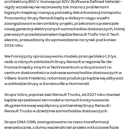
architekturą 800 V i koncepcja SDV (Software Defined Vehicle) –
nigdy wcześniej nie rezonowały tak mocno z problemami
logistyki miejskiej i rosnącą potrzebą dekarbonizacji transportu.
Pracownicy Grupy Renault będą w dalszym ciągu w pełni
zaangażowani w ten ambitny projekt, przekonani o potencjale
nowej generacji elektrycznych samochodów dostawczych, której
pierwszym przedstawicielem będzie Renault Trafic Van E Tech
electric, przewidziany do wprowadzenia na rynek pod koniec
2026 roku.
We Francji przy opracowywaniu modelu pracuje blisko 1,3 tys.
osób w różnych zakładach Grupy Renault w regionie Île-de-
France (między innymi w Technocentrum w Guyancourt i w
centrum doskonałości w zakresie samochodów dostawczych w
Villiers-Saint-Frédéric), natomiast produkcja będzie się odbywać
w zakładzie Grupy w Sandouville w Normandii.
Grupa Volvo, poprzez sieć Renault Trucks, od 2027 roku również
będzie sprzedawać ten model w ramach kontynuowania
długoterminowej współpracy partnerskiej Grupy Renault i
Renault Trucks w dziedzinie samochodów dostawczych.
Grupa CMA CGM, zaangażowana na rzecz transformacji
energetycznej, z dumą wspierała ten projekt w kluczowej fazie