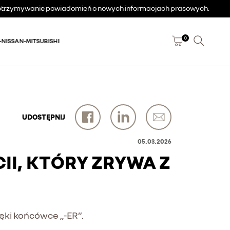
a otrzymywanie powiadomień o nowych informacjach prasowych.
0
-NISSAN-MITSUBISHI
UDOSTĘPNIJ
05.03.2026
I, KTÓRY ZRYWA Z
ięki końcówce „-ER”.