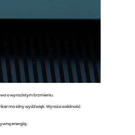
zwa o wyrazistym brzmieniu.
riker ma silny wydźwięk. Wyraża solidność
tywną energią.