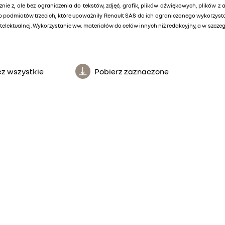
znie z, ale bez ograniczenia do tekstów, zdjęć, grafik, plików dźwiękowych, plików z 
lub podmiotów trzecich, które upoważniły Renault SAS do ich ograniczonego wykorzys
elektualnej. Wykorzystanie ww. materiałów do celów innych niż redakcyjny, a w szcz
z wszystkie
Pobierz zaznaczone