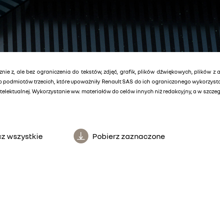
znie z, ale bez ograniczenia do tekstów, zdjęć, grafik, plików dźwiękowych, plików z 
lub podmiotów trzecich, które upoważniły Renault SAS do ich ograniczonego wykorzys
elektualnej. Wykorzystanie ww. materiałów do celów innych niż redakcyjny, a w szcz
z wszystkie
Pobierz zaznaczone