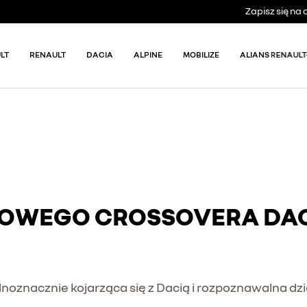
Zapisz się n
LT
RENAULT
DACIA
ALPINE
MOBILIZE
ALIANS RENAULT
NOWEGO CROSSOVERA DACI
jednoznacznie kojarząca się z Dacią i rozpoznawalna dz