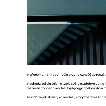
Końcówka „-ER” podkreśla przynależność do rodzinn
Pochodzi od określenia „zbić strike’a, zdobyć pełną
wszechstronnego modelu będącego doskonałym t
Podobnie jak stylistyka modelu, który zostanie zap