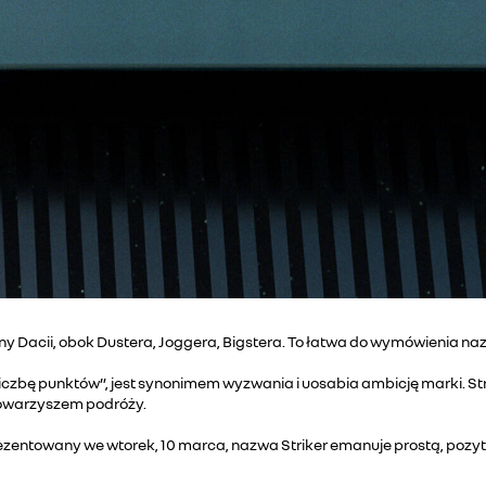
y Dacii, obok Dustera, Joggera, Bigstera. To łatwa do wymówienia na
 liczbę punktów”, jest synonimem wyzwania i uosabia ambicję marki. St
owarzyszem podróży.
rezentowany we wtorek, 10 marca, nazwa Striker emanuje prostą, pozy