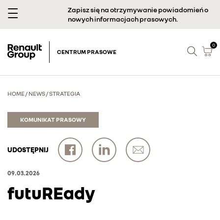
Zapisz się na otrzymywanie powiadomień o
nowych informacjach prasowych.
0
CENTRUM PRASOWE
HOME
/
NEWS
/
STRATEGIA
KOMUNIKAT PRASOWY
UDOSTĘPNIJ
09.03.2026
futuREady