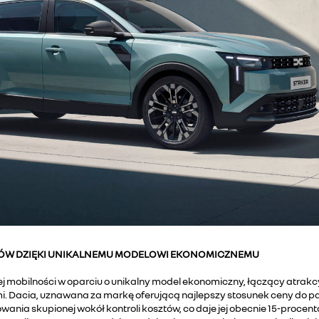
NTÓW DZIĘKI UNIKALNEMU MODELOWI EKONOMICZNEMU
 mobilności w oparciu o unikalny model ekonomiczny, łączący atrakcy
. Dacia, uznawana za markę oferującą najlepszy stosunek ceny do 
towania skupionej wokół kontroli kosztów, co daje jej obecnie 15-proc