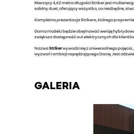
Mierzący 4,62 metra długości Striker jest multien
solidny duet, oferujący wszystko, co niezbędne, s
Kompletna prezentacja Strikera, którego prapremie
Gama modelu będzie obejmować wersję hybrydową, we
zwiększa dostępność aut elektrycznych dla klientów
Nazwa
Striker
wywodzi się z uniwersalnego pojęcia 
wyzwań i ambicji napędzającego Dacię. Jest odzwie
GALERIA