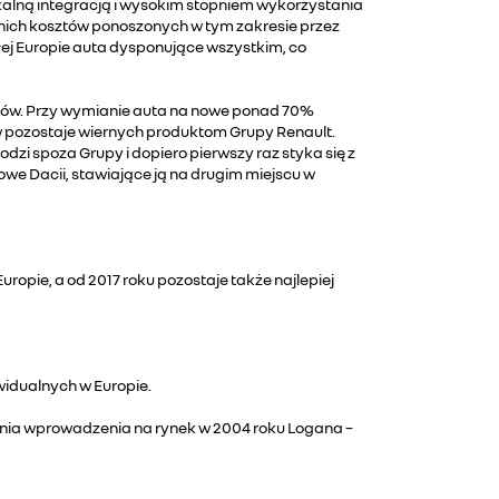
lną integracją i wysokim stopniem wykorzystania
nich kosztów ponoszonych w tym zakresie przez
łej Europie auta dysponujące wszystkim, co
ntów. Przy wymianie auta na nowe ponad 70%
ów pozostaje wiernych produktom Grupy Renault.
 spoza Grupy i dopiero pierwszy raz styka się z
we Dacii, stawiające ją na drugim miejscu w
uropie, a od 2017 roku pozostaje także najlepiej
widualnych w Europie.
nia wprowadzenia na rynek w 2004 roku Logana –