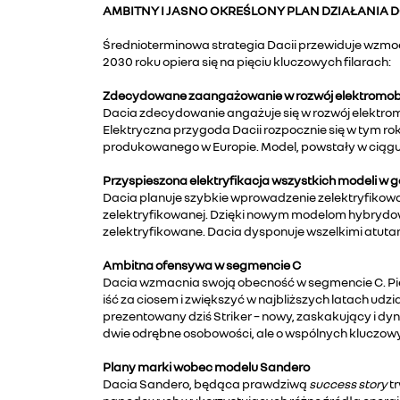
AMBITNY I JASNO OKREŚLONY PLAN DZIAŁANIA D
Średnioterminowa strategia Dacii przewiduje wzmoc
2030 roku opiera się na pięciu kluczowych filarach:
Zdecydowane zaangażowanie w rozwój elektromobi
Dacia zdecydowanie angażuje się w rozwój elektrom
Elektryczna przygoda Dacii rozpocznie się w tym r
produkowanego w Europie. Model, powstały w ciągu n
Przyspieszona elektryfikacja wszystkich modeli w 
Dacia planuje szybkie wprowadzenie zelektryfikowa
zelektryfikowanej. Dzięki nowym modelom hybrydowym
zelektryfikowane. Dacia dysponuje wszelkimi atuta
Ambitna ofensywa w segmencie C
Dacia wzmacnia swoją obecność w segmencie C. Pier
iść za ciosem i zwiększyć w najbliższych latach udzia
prezentowany dziś Striker – nowy, zaskakujący i dyn
dwie odrębne osobowości, ale o wspólnych kluczow
Plany marki wobec modelu Sandero
Dacia Sandero, będąca prawdziwą
success story
t