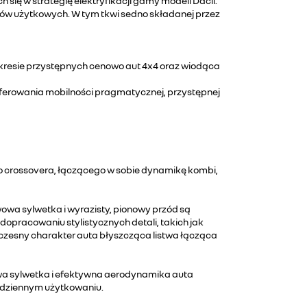
się w strategię elektryfikacji gamy modeli Dacii.
w użytkowych. W tym tkwi sedno składanej przez
resie przystępnych cenowo aut 4x4 oraz wiodąca
oferowania mobilności pragmatycznej, przystępnej
 crossovera, łączącego w sobie dynamikę kombi,
wowa sylwetka i wyrazisty, pionowy przód są
opracowaniu stylistycznych detali, takich jak
czesny charakter auta błyszcząca listwa łącząca
jowa sylwetka i efektywna aerodynamika auta
odziennym użytkowaniu.