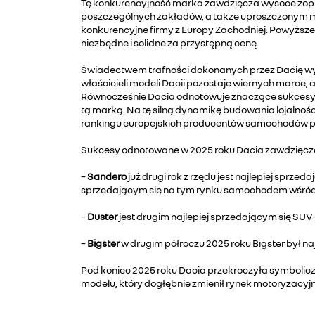
Tę konkurencyjność marka zawdzięcza wysoce zopt
poszczególnych zakładów, a także uproszczonym mo
konkurencyjne firmy z Europy Zachodniej. Powyższe
niezbędne i solidne za przystępną cenę.
Świadectwem trafności dokonanych przez Dacię wyb
właścicieli modeli Dacii pozostaje wiernych marce,
Równocześnie Dacia odnotowuje znaczące sukcesy w
tą marką. Na tę silną dynamikę budowania lojalnośc
rankingu europejskich producentów samochodów p
Sukcesy odnotowane w 2025 roku Dacia zawdzięc
–
Sandero
już drugi rok z rzędu jest najlepiej sprze
sprzedającym się na tym rynku samochodem wśród 
–
Duster
jest drugim najlepiej sprzedającym się SUV
–
Bigster
w drugim półroczu 2025 roku Bigster był n
Pod koniec 2025 roku Dacia przekroczyła symbolic
modelu, który dogłębnie zmienił rynek motoryzacyjn