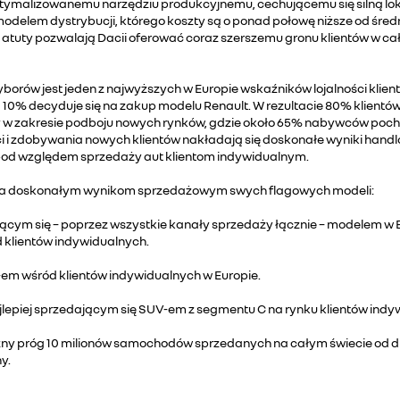
ymalizowanemu narzędziu produkcyjnemu, cechującemu się silną loka
delem dystrybucji, którego koszty są o ponad połowę niższe od śred
 atuty pozwalają Dacii oferować coraz szerszemu gronu klientów w ca
orów jest jeden z najwyższych w Europie wskaźników lojalności klie
 a 10% decyduje się na zakup modelu Renault. W rezultacie 80% klient
 zakresie podboju nowych rynków, gdzie około 65% nabywców pochodzi
i i zdobywania nowych klientów nakładają się doskonałe wyniki handlo
od względem sprzedaży aut klientom indywidualnym.
za doskonałym wynikom sprzedażowym swych flagowych modeli:
dającym się – poprzez wszystkie kanały sprzedaży łącznie – modelem w E
klientów indywidualnych.
-em wśród klientów indywidualnych w Europie.
ajlepiej sprzedającym się SUV-em z segmentu C na rynku klientów indy
zny próg 10 milionów samochodów sprzedanych na całym świecie od d
y.