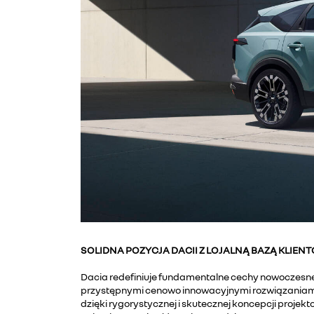
SOLIDNA POZYCJA DACII Z LOJALNĄ BAZĄ KLIE
Dacia redefiniuje fundamentalne cechy nowoczesnej
przystępnymi cenowo innowacyjnymi rozwiązaniami
dzięki rygorystycznej i skutecznej koncepcji projek