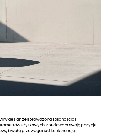
jny design ze sprawdzoną solidnością i
parametrów użytkowych, zbudowała swoją pozycję
entową trwałą przewagę nad konkurencją.