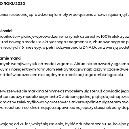
O ROKU 2030
nienie obecnej sprawdzonej formuły w połączeniu z rozwinięciem jej 
lności
obilności – planuje wprowadzenie na rynek czterech w 100% elektrycz
oku od nowego modelu elektrycznego z segmentu A, zbudowanego na pl
iecałych 16 miesięcy, w pełni odzwierciedla DNA Dacii, z wersją pod
gamie marki
nych wersji wszystkich modeli w gamie. Aktualnie co czwarty egzempl
 i inteligentnym formułom elektryfikacji w najbliższym czasie dwie 
mi i doświadczeniem niezbędnym do realizacji tego ambitnego celu.
wsze wejście marki na ten rynek z modelem Bigster już dowiodło jeg
ł sprzedaży modeli z segmentu C z obecnej jednej piątej do jednej trzec
amiczny zelektryfikowany crossover. Striker wspólnie z Bigsterem twor
ych cechach, solidne i mające zapewniać najlepszy stosunek ceny d
rwającą od 20 lat, wciąż się zmienia, by iść z duchem czasu. Jej kole