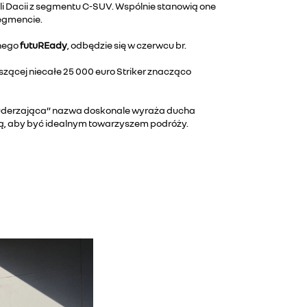
li Dacii z segmentu C-SUV. Wspólnie stanowią one
segmencie.
znego
futuREady
, odbędzie się w czerwcu br.
zącej niecałe 25 000 euro Striker znacząco
, „uderzająca” nazwa doskonale wyraża ducha
lą, aby być idealnym towarzyszem podróży.