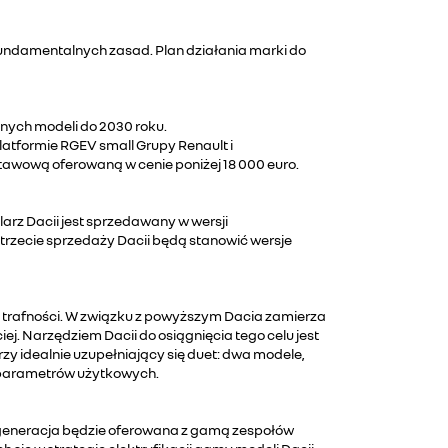
fundamentalnych zasad. Plan działania marki do
nych modeli do 2030 roku.
atformie RGEV small Grupy Renault i
stawową oferowaną w cenie poniżej 18 000 euro.
arz Dacii jest sprzedawany w wersji
trzecie sprzedaży Dacii będą stanowić wersje
o trafności. W związku z powyższym Dacia zamierza
iej. Narzędziem Dacii do osiągnięcia tego celu jest
zy idealnie uzupełniający się duet: dwa modele,
o parametrów użytkowych.
jna generacja będzie oferowana z gamą zespołów