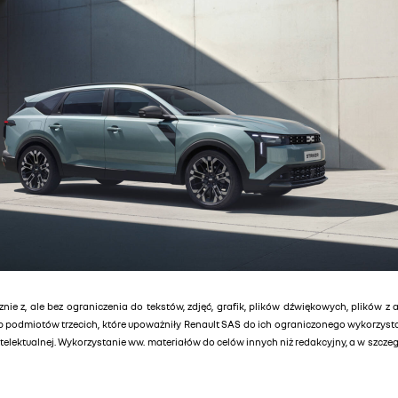
znie z, ale bez ograniczenia do tekstów, zdjęć, grafik, plików dźwiękowych, plików z 
lub podmiotów trzecich, które upoważniły Renault SAS do ich ograniczonego wykorzys
elektualnej. Wykorzystanie ww. materiałów do celów innych niż redakcyjny, a w szcz