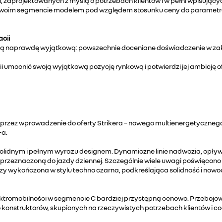
aprojektowanych z myślą o potrzebach klientów i w pełni wpisujących 
 swoim segmencie modelem pod względem stosunku ceny do parametró
cii
 ją naprawdę wyjątkową: powszechnie doceniane doświadczenie w zak
ii umocnić swoją wyjątkową pozycję rynkową i potwierdzi jej ambicję 
rzez wprowadzenie do oferty Strikera – nowego multienergetycznego
-a.
ę solidnym i pełnym wyrazu designem. Dynamiczne linie nadwozia, opły
rzeznaczoną do jazdy dziennej. Szczególnie wiele uwagi poświęcono d
zy wykończona w stylu techno czarna, podkreślająca solidność i nowo
 elektromobilności w segmencie C bardziej przystępną cenowo. Przebo
konstruktorów, skupionych na rzeczywistych potrzebach klientów i c