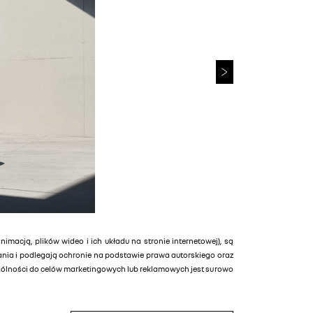
animacją, plików wideo i ich układu na stronie internetowej), są
tania i podlegają ochronie na podstawie prawa autorskiego oraz
ególności do celów marketingowych lub reklamowych jest surowo