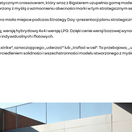
ergetycznym crossoverem, który wraz z Bigsterem uzupełnia gamę mode
tworzony z myślą o wzmocnieniu obecności marki w tym strategicznym 
ra miała miejsce podczas Strategy Day i prezentacji planu strategic
rsję hybrydową 4x4 i wersję LPG. Dzięki cenie wersji bazowej wynos
 indywidualnych i flotowych.
„strike”, oznaczającego „uderzać” lub „trafiać w cel”. Ta przebojowa
rciedleniem solidności i wszechstronności modelu stworzonego z myś