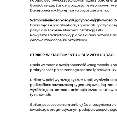
napędowych wykorzystujących różne źródła energii, z
Co istotniejsze, Sandero pozostanie wzorcowym w
Dacię obietnicy, której marka pozostaje wierna.
Wzmocnienie cech decydujących o wyjątkowości Da
Dacia będzie nadal wykorzystywać atuty czyniące
pozycja w zakresie silników z instalacją LPG.
Powyższy średniofalowy plan działania pozwoli Dac
cenowo i zwróconej ku przyszłości.
STRIKER: WIZJA SEGMENTU C-SUV WEDŁUG DACII
Dacia wzmacnia swoją obecność w segmencie C pop
praktyczność przestronnego sedana i prześwit SUV
Striker, w pełni wyrażający DNA Dacii, wyróżnia si
podkreślone nowoczesną sygnaturą świetlną marki p
wyróżniająca ten model animacja przednich drzwi c
tylne światła.
Striker jest uosobieniem ambicji Dacii uczynienia
świadczą o pragmatycznym podejściu zespołu jego 