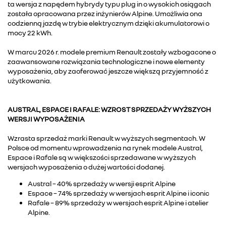
ta wersja z napędem hybrydy typu plug in o wysokich osiągach
została opracowana przez inżynierów Alpine. Umożliwia ona
codzienną jazdę w trybie elektrycznym dzięki akumulatorowi o
mocy 22 kWh.
W marcu 2026 r. modele premium Renault zostały wzbogacone o
zaawansowane rozwiązania technologiczne i nowe elementy
wyposażenia, aby zaoferować jeszcze większą przyjemność z
użytkowania.
AUSTRAL, ESPACE I RAFALE: WZROST SPRZEDAŻY WYŻSZYCH
WERSJI WYPOSAŻENIA
Wzrasta sprzedaż marki Renault w wyższych segmentach. W
Polsce od momentu wprowadzenia na rynek modele Austral,
Espace i Rafale są w większości sprzedawane w wyższych
wersjach wyposażenia o dużej wartości dodanej.
Austral – 40% sprzedaży w wersji esprit Alpine
Espace – 74% sprzedaży w wersjach esprit Alpine i iconic
Rafale – 89% sprzedaży w wersjach esprit Alpine i atelier
Alpine.