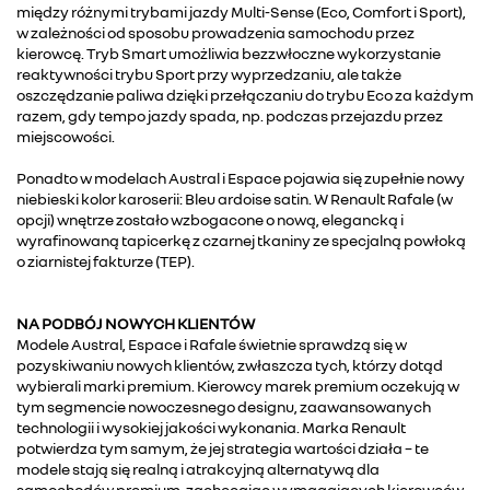
między różnymi trybami jazdy Multi-Sense (Eco, Comfort i Sport),
w zależności od sposobu prowadzenia samochodu przez
kierowcę. Tryb Smart umożliwia bezzwłoczne wykorzystanie
reaktywności trybu Sport przy wyprzedzaniu, ale także
oszczędzanie paliwa dzięki przełączaniu do trybu Eco za każdym
razem, gdy tempo jazdy spada, np. podczas przejazdu przez
miejscowości.
Ponadto w modelach Austral i Espace pojawia się zupełnie nowy
niebieski kolor karoserii: Bleu ardoise satin. W Renault Rafale (w
opcji) wnętrze zostało wzbogacone o nową, elegancką i
wyrafinowaną tapicerkę z czarnej tkaniny ze specjalną powłoką
o ziarnistej fakturze (TEP).
NA PODBÓJ NOWYCH KLIENTÓW
Modele Austral, Espace i Rafale świetnie sprawdzą się w
pozyskiwaniu nowych klientów, zwłaszcza tych, którzy dotąd
wybierali marki premium. Kierowcy marek premium oczekują w
tym segmencie nowoczesnego designu, zaawansowanych
technologii i wysokiej jakości wykonania. Marka Renault
potwierdza tym samym, że jej strategia wartości działa – te
modele stają się realną i atrakcyjną alternatywą dla
samochodów premium, zachęcając wymagających kierowców