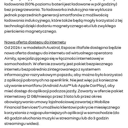
ładowania (50% poziomu baterii jest ładowane w pół godziny)
bez przegrzewania. Ta ładowarka indukcyjna nie wyklucza
jednak poprzednich generacji smartfonów z możliwością
ładowania indukcyjnego, które także będą mogły korzystać z tej
technologii dzięki dodaniu magnetycznego etui lub zwykłego
pierścienia magnetycznego.
Nowa oferta dostępu do internetu
Od 2026 r. w modelach Austral, Espace i Rafale dostępna będzie
nowa oferta dostępu do internetu od wirtualnego operatora
Airnity, specjalizującego się w łączności internetowej w
samochodach. W ofercie zawarty jest pakiet bezpiecznego
internetu bezpośrednio zintegrowanego z systemem
informacyjno-rozrywkowym pojazdu, aby można było korzystać
z aplikacji pobranych na openR link. Nie jest więc już konieczne
używanie smartfonu (Android Auto™ lub Apple CarPlay), aby
mieć dostęp do aplikacji podczas jazdy. Zawarty w ofercie pakiet
internetowy (2 GB/miesiąc przez 3 lata lub przez okres
obowiązywania umowy lojalnościowej zawartej z Mobilize
Financial Services*) umożliwia klientowi pokrycie miesięcznego
korzystania z najpopularniejszych aplikacji w samochodzie (do
40 godzin słuchania muzyki w streamingu lub do 3 godzin
streamingu wideo).