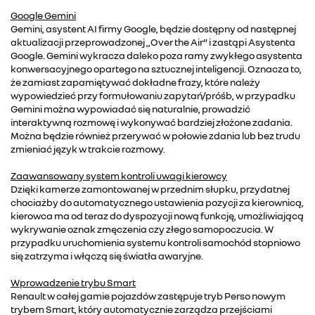
Google Gemini
Gemini, asystent AI firmy Google, będzie dostępny od następnej
aktualizacji przeprowadzonej „Over the Air” i zastąpi Asystenta
Google. Gemini wykracza daleko poza ramy zwykłego asystenta
konwersacyjnego opartego na sztucznej inteligencji. Oznacza to,
że zamiast zapamiętywać dokładne frazy, które należy
wypowiedzieć przy formułowaniu zapytań/próśb, w przypadku
Gemini można wypowiadać się naturalnie, prowadzić
interaktywną rozmowę i wykonywać bardziej złożone zadania.
Można będzie również przerywać w połowie zdania lub bez trudu
zmieniać język w trakcie rozmowy.
Zaawansowany system kontroli uwagi kierowcy
Dzięki kamerze zamontowanej w przednim słupku, przydatnej
chociażby do automatycznego ustawienia pozycji za kierownicą,
kierowca ma od teraz do dyspozycji nową funkcję, umożliwiającą
wykrywanie oznak zmęczenia czy złego samopoczucia. W
przypadku uruchomienia systemu kontroli samochód stopniowo
się zatrzyma i włączą się światła awaryjne.
Wprowadzenie trybu Smart
Renault w całej gamie pojazdów zastępuje tryb Perso nowym
trybem Smart, który automatycznie zarządza przejściami