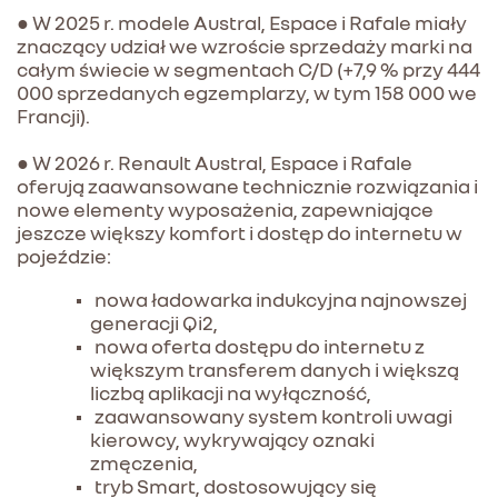
● W 2025 r. modele Austral, Espace i Rafale miały
znaczący udział we wzroście sprzedaży marki na
całym świecie w segmentach C/D (+7,9 % przy 444
000 sprzedanych egzemplarzy, w tym 158 000 we
Francji).
● W 2026 r. Renault Austral, Espace i Rafale
oferują zaawansowane technicznie rozwiązania i
nowe elementy wyposażenia, zapewniające
jeszcze większy komfort i dostęp do internetu w
pojeździe:
nowa ładowarka indukcyjna najnowszej
generacji Qi2,
nowa oferta dostępu do internetu z
większym transferem danych i większą
liczbą aplikacji na wyłączność,
zaawansowany system kontroli uwagi
kierowcy, wykrywający oznaki
zmęczenia,
tryb Smart, dostosowujący się