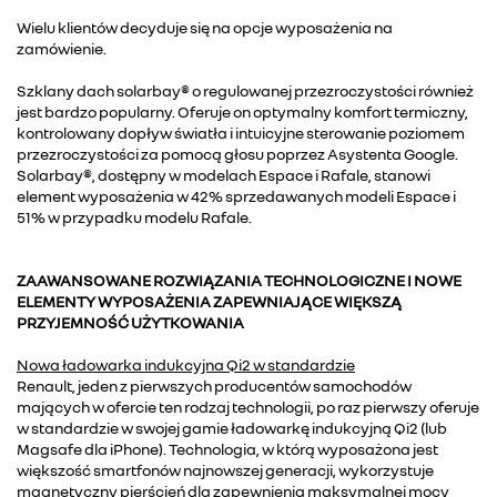
Wielu klientów decyduje się na opcje wyposażenia na
zamówienie.
Szklany dach solarbay® o regulowanej przezroczystości również
jest bardzo popularny. Oferuje on optymalny komfort termiczny,
kontrolowany dopływ światła i intuicyjne sterowanie poziomem
przezroczystości za pomocą głosu poprzez Asystenta Google.
Solarbay®, dostępny w modelach Espace i Rafale, stanowi
element wyposażenia w 42% sprzedawanych modeli Espace i
51% w przypadku modelu Rafale.
ZAAWANSOWANE ROZWIĄZANIA TECHNOLOGICZNE I NOWE
ELEMENTY WYPOSAŻENIA ZAPEWNIAJĄCE WIĘKSZĄ
PRZYJEMNOŚĆ UŻYTKOWANIA
Nowa ładowarka indukcyjna Qi2 w standardzie
Renault, jeden z pierwszych producentów samochodów
mających w ofercie ten rodzaj technologii, po raz pierwszy oferuje
w standardzie w swojej gamie ładowarkę indukcyjną Qi2 (lub
Magsafe dla iPhone). Technologia, w którą wyposażona jest
większość smartfonów najnowszej generacji, wykorzystuje
magnetyczny pierścień dla zapewnienia maksymalnej mocy