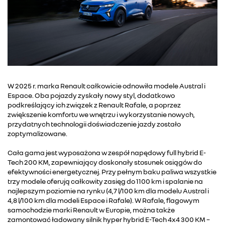
W 2025 r. marka Renault całkowicie odnowiła modele Austral i
Espace. Oba pojazdy zyskały nowy styl, dodatkowo
podkreślający ich związek z Renault Rafale, a poprzez
zwiększenie komfortu we wnętrzu i wykorzystanie nowych,
przydatnych technologii doświadczenie jazdy zostało
zoptymalizowane.
Cała gama jest wyposażona w zespół napędowy full hybrid E-
Tech 200 KM, zapewniający doskonały stosunek osiągów do
efektywności energetycznej. Przy pełnym baku paliwa wszystkie
trzy modele oferują całkowity zasięg do 1100 km i spalanie na
najlepszym poziomie na rynku (4,7 l/100 km dla modelu Austral i
4,8 l/100 km dla modeli Espace i Rafale). W Rafale, flagowym
samochodzie marki Renault w Europie, można także
zamontować ładowany silnik hyper hybrid E-Tech 4x4 300 KM –