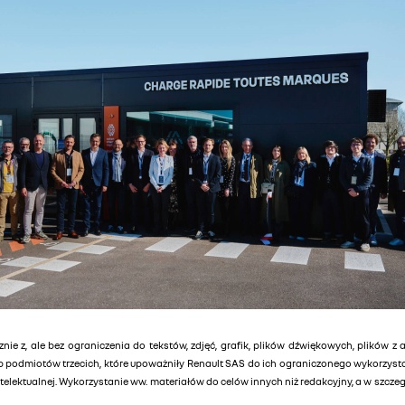
znie z, ale bez ograniczenia do tekstów, zdjęć, grafik, plików dźwiękowych, plików z 
lub podmiotów trzecich, które upoważniły Renault SAS do ich ograniczonego wykorzys
elektualnej. Wykorzystanie ww. materiałów do celów innych niż redakcyjny, a w szcz