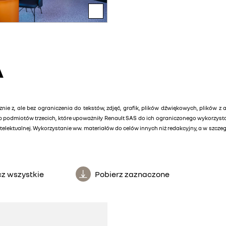
A
znie z, ale bez ograniczenia do tekstów, zdjęć, grafik, plików dźwiękowych, plików z 
lub podmiotów trzecich, które upoważniły Renault SAS do ich ograniczonego wykorzys
elektualnej. Wykorzystanie ww. materiałów do celów innych niż redakcyjny, a w szcz
z wszystkie
Pobierz zaznaczone