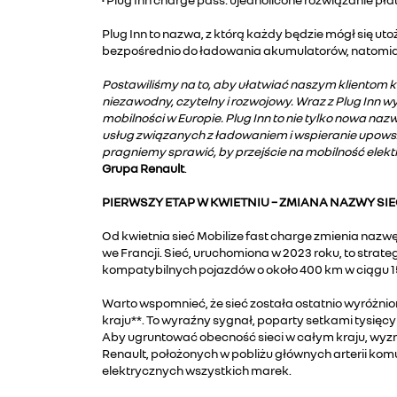
Plug Inn to nazwa, z którą każdy będzie mógł się ut
bezpośrednio do ładowania akumulatorów, natomiast 
Postawiliśmy na to, aby ułatwiać naszym klientom
niezawodny, czytelny i rozwojowy. Wraz z Plug Inn 
mobilności w Europie. Plug Inn to nie tylko nowa n
usług związanych z ładowaniem i wspieranie upowsz
pragniemy sprawić, by przejście na mobilność elek
Grupa Renault
.
PIERWSZY ETAP W KWIETNIU – ZMIANA NAZWY SI
Od kwietnia sieć Mobilize fast charge zmienia nazwę 
we Francji. Sieć, uruchomiona w 2023 roku, to strat
kompatybilnych pojazdów o około 400 km w ciągu 15
Warto wspomnieć, że sieć została ostatnio wyróżni
kraju**. To wyraźny sygnał, poparty setkami tysięc
Aby ugruntować obecność sieci w całym kraju, wyznac
Renault, położonych w pobliżu głównych arterii ko
elektrycznych wszystkich marek.