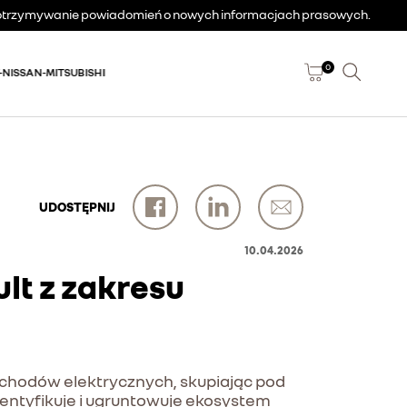
a otrzymywanie powiadomień o nowych informacjach prasowych.
0
-NISSAN-MITSUBISHI
UDOSTĘPNIJ
10.04.2026
lt z zakresu
ochodów elektrycznych, skupiając pod
dentyfikuje i ugruntowuje ekosystem