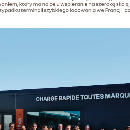
aniem, który ma na celu wspieranie na szeroką skalę
zypadku terminali szybkiego ładowania we Francji i 