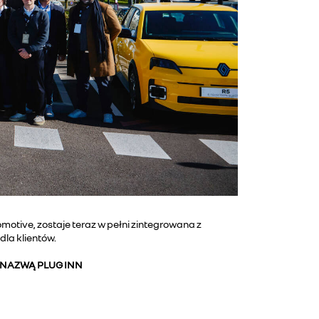
ive, zostaje teraz w pełni zintegrowana z
la klientów.
NAZWĄ PLUG INN
.