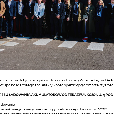
ulatorów, dotychczas prowadzona pod nazwą Mobilize Beyond Automot
ć spójność strategiczną, efektywność operacyjną oraz przejrzystość d
KRESU ŁADOWANIA AKUMULATORÓW OD TERAZ FUNKCJONUJĄ POD 
 ładowania
ukierunkowego powiązane z usługą inteligentnego ładowania V2G*
tnicze umożliwiające korzystanie z terminali ładowania w całej Europie