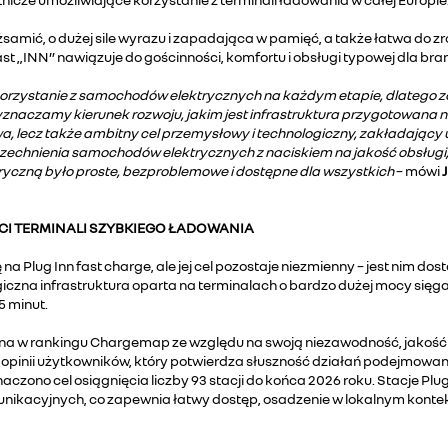
ożsamić, o dużej sile wyrazu i zapadająca w pamięć, a także łatwa do 
„INN” nawiązuje do gościnności, komfortu i obsługi typowej dla branż
 korzystanie z samochodów elektrycznych na każdym etapie, dlatego 
wyznaczamy kierunek rozwoju, jakim jest infrastruktura przygotowana 
azwa, lecz także ambitny cel przemysłowy i technologiczny, zakładając
echnienia samochodów elektrycznych z naciskiem na jakość obsługi, 
tryczną było proste, bezproblemowe i dostępne dla wszystkich
– mówi
ECI TERMINALI SZYBKIEGO ŁADOWANIA
na Plug Inn fast charge, ale jej cel pozostaje niezmienny – jest nim d
egiczna infrastruktura oparta na terminalach o bardzo dużej mocy sięg
 minut.
ona w rankingu Chargemap ze względu na swoją niezawodność, jakość 
y opinii użytkowników, który potwierdza słuszność działań podejmowa
zono cel osiągnięcia liczby 93 stacji do końca 2026 roku. Stacje Plug
munikacyjnych, co zapewnia łatwy dostęp, osadzenie w lokalnym kont