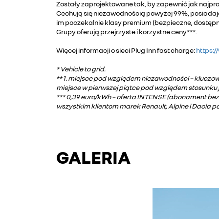
Zostały zaprojektowane tak, by zapewnić jak najpros
Cechują się niezawodnością powyżej 99%, posiadają
im poczekalnie klasy premium (bezpieczne, dostępne
Grupy oferują przejrzyste i korzystne ceny***.
Więcej informacji o sieci Plug Inn fast charge:
https:/
* Vehicle to grid.
** 1. miejsce pod względem niezawodności – kluczow
miejsce w pierwszej piątce pod względem stosunku ja
*** 0,39 euro/kWh – oferta INTENSE (abonament bez 
wszystkim klientom marek Renault, Alpine i Dacia 
GALERIA