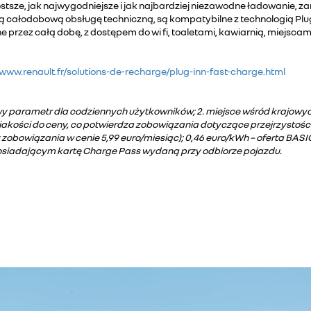
tsze, jak najwygodniejsze i jak najbardziej niezawodne ładowanie, zar
 całodobową obsługę techniczną, są kompatybilne z technologią Plug
 przez całą dobę, z dostępem do wi fi, toaletami, kawiarnią, miejscam
/www.renault.fr/solutions-de-recharge/plug-inn-fast-charge.html
y parametr dla codziennych użytkowników; 2. miejsce wśród krajowych 
kości do ceny, co potwierdza zobowiązania dotyczące przejrzystości t
zobowiązania w cenie 5,99 euro/miesiąc); 0,46 euro/kWh – oferta BAS
posiadającym kartę Charge Pass wydaną przy odbiorze pojazdu.