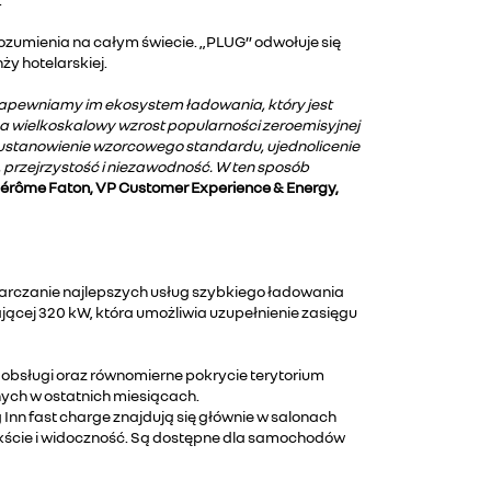
zrozumienia na całym świecie. „PLUG” odwołuje się
y hotelarskiej.
zapewniamy im ekosystem ładowania, który jest
na wielkoskalowy wzrost popularności zeroemisyjnej
y ustanowienie wzorcowego standardu, ujednolicenie
przejrzystość i niezawodność. W ten sposób
Jérôme Faton, VP Customer Experience & Energy,
ostarczanie najlepszych usług szybkiego ładowania
ającej 320 kW, która umożliwia uzupełnienie zasięgu
obsługi oraz równomierne pokrycie terytorium
nych w ostatnich miesiącach.
 Inn fast charge znajdują się głównie w salonach
ekście i widoczność. Są dostępne dla samochodów