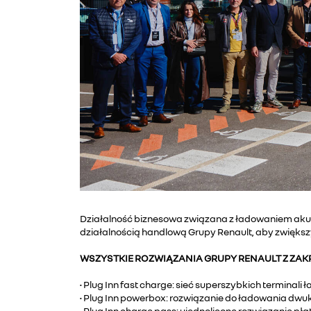
Działalność biznesowa związana z ładowaniem akum
działalnością handlową Grupy Renault, aby zwiększy
WSZYSTKIE ROZWIĄZANIA GRUPY RENAULT Z ZA
• Plug Inn fast charge: sieć superszybkich terminali
• Plug Inn powerbox: rozwiązanie do ładowania dw
• Plug Inn charge pass: ujednolicone rozwiązanie pła