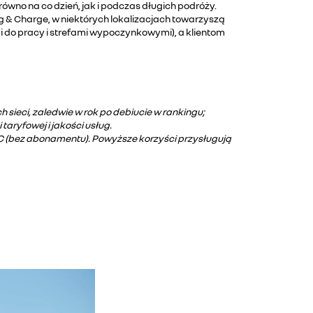
ówno na co dzień, jak i podczas długich podróży.
 & Charge, w niektórych lokalizacjach towarzyszą
i do pracy i strefami wypoczynkowymi), a klientom
sieci, zaledwie w rok po debiucie w rankingu;
aryfowej i jakości usług.
IC (bez abonamentu). Powyższe korzyści przysługują