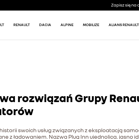
Zapisz się n
LT
RENAULT
DACIA
ALPINE
MOBILIZE
ALIANS RENAULT
zwa rozwiązań Grupy Renau
atorów
historii swoich usług związanych z eksploatacją sam
ne z ładowaniem. Nazwa Plug Inn ujednolica, jasno i