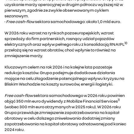
uzyskanie marży operacyjnej w drugim półroczu wyższej niż w
pierwszym, zgodnie ze zwykle obserwowanym cyklem
sezonowym.
•
Free cash-flow
sektora samochodowego: około 1,0 mld euro.
W 2026 roku wzrost na rynkach pozaeuropejskich, wzrost
sprzedaży do firm partnerskich, rosnący udział pojazdów
10
elektrycznych oraz wpływ pełnego roku z konsolidacją RNAIPL
przełożą się na wzrost obrotów, choć wpłynie to również na
zmniejszenie marży.
Kluczowym celem na rok 2026 i na kolejne lata pozostaje
redukcja kosztów. Grupa podejmuje dodatkowe działania
mające na celu złagodzenie potencjalnego wpływu kryzysu na
Bliskim Wschodzie na koszty surowców, energii i logistyki.
Free cash-flow
sektora samochodowego w 2026 roku powinien
11
objąć 350 mln euro dywidendy z Mobilize Financial Services
(wobec 300 mln euro otrzymanych w 2025 roku). W 2026 roku
Grupa przewiduje zmniejszenie zapotrzebowania na kapitał
obrotowy w celu dalszego zniwelowania dodatniej zmiany
zapotrzebowania na kapitał obrotowy odnotowanej pod koniec
2024 roku.