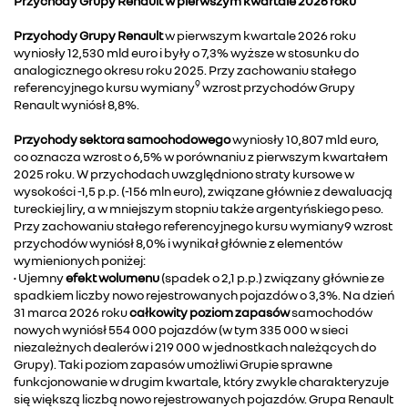
Przychody Grupy Renault w pierwszym kwartale 2026 roku
Przychody Grupy Renault
w pierwszym kwartale 2026 roku
wyniosły 12,530 mld euro i były o 7,3% wyższe w stosunku do
analogicznego okresu roku 2025. Przy zachowaniu stałego
9
referencyjnego kursu wymiany
wzrost przychodów Grupy
Renault wyniósł 8,8%.
Przychody sektora samochodowego
wyniosły 10,807 mld euro,
co oznacza wzrost o 6,5% w porównaniu z pierwszym kwartałem
2025 roku. W przychodach uwzględniono straty kursowe w
wysokości -1,5 p.p. (-156 mln euro), związane głównie z dewaluacją
tureckiej liry, a w mniejszym stopniu także argentyńskiego peso.
Przy zachowaniu stałego referencyjnego kursu wymiany9 wzrost
przychodów wyniósł 8,0% i wynikał głównie z elementów
wymienionych poniżej:
• Ujemny
efekt wolumenu
(spadek o 2,1 p.p.) związany głównie ze
spadkiem liczby nowo rejestrowanych pojazdów o 3,3%. Na dzień
31 marca 2026 roku
całkowity poziom zapasów
samochodów
nowych wyniósł 554 000 pojazdów (w tym 335 000 w sieci
niezależnych dealerów i 219 000 w jednostkach należących do
Grupy). Taki poziom zapasów umożliwi Grupie sprawne
funkcjonowanie w drugim kwartale, który zwykle charakteryzuje
się większą liczbą nowo rejestrowanych pojazdów. Grupa Renault