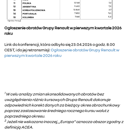
Ogłoszenie obrotów Grupy Renault w pierwszym kwartale 2026
roku
Link do konferencji, która odbyła się 23.04.2026 o godz. 8.00
CEST, i do jej retransmisji:
Ogłoszenie obrotów Grupy Renault w
pierwszym kwartale 2026 roku
1
W celu analizy zmian skonsolidowanych obrotów bez
uwzględnienia różnic kursowych Grupa Renault dokonuje
odpowiednich korekt danych za bieżący okres obrachunkowy
poprzez zastosowanie średniego rocznego kursu walut z
poprzedniego okresu.
2
Jeżeli nie wskazano inaczej, „Europa” oznacza obszar zgodny z
definicją ACEA.