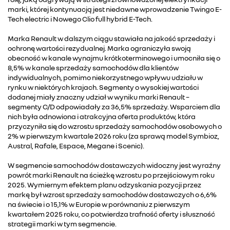
marki, której kontynuacją jest niedawne wprowadzenie Twingo E-
Tech electric i Nowego Clio full hybrid E-Tech.
Marka Renault w dalszym ciągu stawiała na jakość sprzedaży i
ochronę wartości rezydualnej. Marka ograniczyła swoją
obecność w kanale wynajmu krótkoterminowego i umocniła się o
8,5% w kanale sprzedaży samochodów dla klientów
indywidualnych, pomimo niekorzystnego wpływu udziału w
rynku w niektórych krajach. Segmenty o wysokiej wartości
dodanej miały znaczny udział w wyniku marki Renault –
segmenty C/D odpowiadały za 36,5% sprzedaży. Wsparciem dla
nich była odnowiona i atrakcyjna oferta produktów, która
przyczyniła się do wzrostu sprzedaży samochodów osobowych o
2% w pierwszym kwartale 2026 roku (za sprawą model Symbioz,
Austral, Rafale, Espace, Megane i Scenic).
W segmencie samochodów dostawczych widoczny jest wyraźny
powrót marki Renault na ścieżkę wzrostu po przejściowym roku
2025. Wymiernym efektem planu odzyskania pozycji przez
markę był wzrost sprzedaży samochodów dostawczych o 6,6%
na świecie i o 15,1% w Europie w porównaniu z pierwszym
kwartałem 2025 roku, co potwierdza trafność oferty i słuszność
strategii marki w tym segmencie.