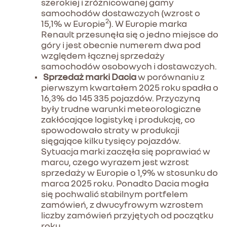
szerokiej i zróżnicowanej gamy
samochodów dostawczych (wzrost o
2
15,1% w Europie
). W Europie marka
Renault przesunęła się o jedno miejsce do
góry i jest obecnie numerem dwa pod
względem łącznej sprzedaży
samochodów osobowych i dostawczych.
Sprzedaż marki Dacia
w porównaniu z
pierwszym kwartałem 2025 roku spadła o
16,3% do 145 335 pojazdów. Przyczyną
były trudne warunki meteorologiczne
zakłócające logistykę i produkcję, co
spowodowało straty w produkcji
sięgające kilku tysięcy pojazdów.
Sytuacja marki zaczęła się poprawiać w
marcu, czego wyrazem jest wzrost
sprzedaży w Europie o 1,9% w stosunku do
marca 2025 roku. Ponadto Dacia mogła
się pochwalić stabilnym portfelem
zamówień, z dwucyfrowym wzrostem
liczby zamówień przyjętych od początku
roku.