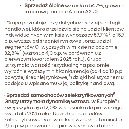
Sprzedaż Alpine
wzrosła o 54,7%, głównie
za sprawą modelu Alpine A290.
• Grupa pozostaje przy dotychczasowej strategii
handlowej, która przełożyła się na udział klientów
3
indywidualnych w miksie wynoszący 57,7 %
, o 15,7
p.p. wyższy od średniej rynkowej, oraz udział
segmentów C i wyższych w miksie na poziomie
4
32,8%
(wzrost o 4,0 p.p. w porównaniu z
pierwszym kwartałem 2025 roku). Grupa
utrzymała wartość rezydualną na poziomie
wyraźnie wyższym niż konkurencja (od 4 do 13 p.p.
3
powyżej średniej rynkowej
) dzięki holistycznemu
podejściu wpisanemu w jej politykę handlową.
5
•
Sprzedaż samochodów zelektryfikowanych
6
Grupy utrzymała dynamikę wzrostu w Europie
i
zwiększyła się o 12,0% w stosunku do pierwszego
kwartału 2025 roku. Udział samochodów
zelektryfikowanych w miksie wzrósł natomiast o
9,1 p.p. w porównaniu z pierwszym kwartałem