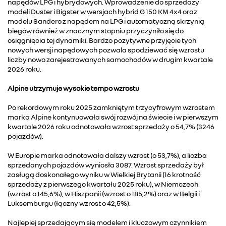
napędów LPG i hybrydowych. Wprowadzenie do sprzedaży
modeli Duster i Bigster w wersjach hybrid G 150 KM 4x4 oraz
modelu Sandero z napędem na LPG i automatyczną skrzynią
biegów również w znacznym stopniu przyczyniło się do
osiągnięcia tej dynamiki. Bardzo pozytywne przyjęcie tych
nowych wersji napędowych pozwala spodziewać się wzrostu
liczby nowo zarejestrowanych samochodów w drugim kwartale
2026 roku.
Alpine utrzymuje wysokie tempo wzrostu
Po rekordowym roku 2025 zamkniętym trzycyfrowym wzrostem
marka Alpine kontynuowała swój rozwój na świecie i w pierwszym
kwartale 2026 roku odnotowała wzrost sprzedaży o 54,7% (3246
pojazdów).
W Europie marka odnotowała dalszy wzrost (o 53,7%), a liczba
sprzedanych pojazdów wyniosła 3087. Wzrost sprzedaży był
zasługą doskonałego wyniku w Wielkiej Brytanii (16 krotność
sprzedaży z pierwszego kwartału 2025 roku), w Niemczech
(wzrost o 145,6%), w Hiszpanii (wzrost o 185,2%) oraz w Belgii i
Luksemburgu (łączny wzrost o 42,5%).
Najlepiej sprzedającym się modelem i kluczowym czynnikiem