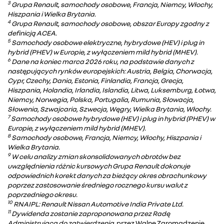
3
Grupa Renault, samochody osobowe, Francja, Niemcy, Włochy,
Hiszpania i Wielka Brytania.
4
Grupa Renault, samochody osobowe, obszar Europy zgodny z
definicją ACEA.
5
Samochody osobowe elektryczne, hybrydowe (HEV) i plug in
hybrid (PHEV) w Europie, z wyłączeniem mild hybrid (MHEV).
6
Dane na koniec marca 2026 roku, na podstawie danych z
następujących rynków europejskich: Austria, Belgia, Chorwacja,
Cypr, Czechy, Dania, Estonia, Finlandia, Francja, Grecja,
Hiszpania, Holandia, Irlandia, Islandia, Litwa, Luksemburg, Łotwa,
Niemcy, Norwegia, Polska, Portugalia, Rumunia, Słowacja,
Słowenia, Szwajcaria, Szwecja, Węgry, Wielka Brytania, Włochy.
7
Samochody osobowe hybrydowe (HEV) i plug in hybrid (PHEV) w
Europie, z wyłączeniem mild hybrid (MHEV).
8
Samochody osobowe, Francja, Niemcy, Włochy, Hiszpania i
Wielka Brytania.
9
W celu analizy zmian skonsolidowanych obrotów bez
uwzględnienia różnic kursowych Grupa Renault dokonuje
odpowiednich korekt danych za bieżący okres obrachunkowy
poprzez zastosowanie średniego rocznego kursu walut z
poprzedniego okresu.
10
RNAIPL: Renault Nissan Automotive India Private Ltd.
11
Dywidenda zostanie zaproponowana przez Radę
Administrującą do zatwierdzenia
. przez Walne Zgromadzenie