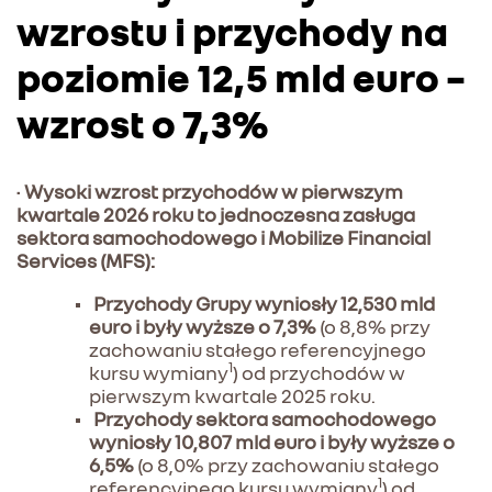
wzrostu i przychody na
poziomie 12,5 mld euro –
wzrost o 7,3%
•
Wysoki wzrost przychodów w pierwszym
kwartale 2026 roku to jednoczesna zasługa
sektora samochodowego i Mobilize Financial
Services (MFS):
Przychody Grupy wyniosły 12,530 mld
euro i były wyższe o 7,3%
(o 8,8% przy
zachowaniu stałego referencyjnego
1
kursu wymiany
) od przychodów w
pierwszym kwartale 2025 roku.
Przychody sektora samochodowego
wyniosły 10,807 mld euro i były wyższe o
6,5%
(o 8,0% przy zachowaniu stałego
1
referencyjnego kursu wymiany
) od