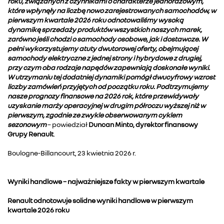
roku, związanych z czynnikami o charakterze jednorazowym,
które wpłynęły na liczbę nowo zarejestrowanych samochodów, w
pierwszym kwartale 2026 roku odnotowaliśmy wysoką
dynamikę sprzedaży produktów wszystkich naszych marek,
zarówno jeśli chodzi o samochody osobowe, jak i dostawcze. W
pełni wykorzystujemy atuty dwutorowej oferty, obejmującej
samochody elektryczne z jednej strony i hybrydowe z drugiej,
przy czym oba rodzaje napędów zapewniają doskonałe wyniki.
W utrzymaniu tej dodatniej dynamiki pomógł dwucyfrowy wzrost
liczby zamówień przyjętych od początku roku. Podtrzymujemy
nasze prognozy finansowe na 2026 rok, które przewidywały
uzyskanie marży operacyjnej w drugim półroczu wyższej niż w
pierwszym, zgodnie ze zwykle obserwowanym cyklem
sezonowym
– powiedział
Duncan Minto, dyrektor finansowy
Grupy Renault
.
Boulogne-Billancourt, 23 kwietnia 2026 r.
Wyniki handlowe – najważniejsze fakty w pierwszym kwartale
Renault odnotowuje solidne wyniki handlowe w pierwszym
kwartale 2026 roku