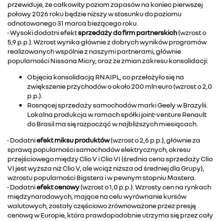
przewiduje, że całkowity poziom zapasów na koniec pierwszej
połowy 2026 roku będzie niższy w stosunku do poziomu
odnotowanego 31 marca bieżącego roku.
• Wysoki dodatni efekt
sprzedaży do firm partnerskich
(wzrost o
5,9 p.p.). Wzrost wynika głównie z dobrych wyników programów
realizowanych wspólnie z naszymi partnerami, głównie
popularności Nissana Micry, oraz ze zmian zakresu konsolidacji:
Objęcia konsolidacją RNAIPL, co przełożyło się na
zwiększenie przychodów o około 200 mln euro (wzrost o 2,0
p.p.).
Rosnącej sprzedaży samochodów marki Geely w Brazylii.
Lokalna produkcja w ramach spółki joint-venture Renault
do Brasil ma się rozpocząć w najbliższych miesiącach.
• Dodatni
efekt miksu produktów
(wzrost o 2,6 p.p.), głównie za
sprawą popularności samochodów elektrycznych, okresu
przejściowego między Clio V i Clio VI (średnia cena sprzedaży Clio
VI jest wyższa niż Clio V, ale wciąż niższa od średniej dla Grupy),
wzrostu popularności Bigstera i w pewnym stopniu Mastera.
• Dodatni
efekt cenowy
(wzrost o 1,0 p.p.). Wzrosty cen na rynkach
międzynarodowych, mające na celu wyrównanie kursów
walutowych, zostały częściowo zrównoważone przez presję
cenową w Europie, która prawdopodobnie utrzyma się przez cały