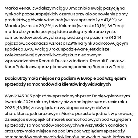
Marka Renault w dalszym ciągu umacniała swoją pozycję na
rynkach pozaeuropejskich, czemu sprzyjało odnowienie gamy
produktów, głównie w Indiach (wzrost sprzedaży o 47,6%), w
Maroku (wzrost o 20,2%) i w Kolumbii (wzrost o 10,1%). W Turcji
marka utrzymała pozycję lidera całego rynku oraz rynku
samochodów osobowych ze sprzedażą na poziomie 34 244
pojazdów, co oznacza wzrost o 12,9% na rynku odnotowującym
spadek o 3,9%. W ciągu roku spodziewane jest dalsze
zwiększenie tej dynamiki w związku z niedawnym
wprowadzeniem Renault Duster w Indiach i Renault Filante w
Korei Południowej oraz planowaną premierą Boreala w Turcji.
Dacia utrzymała miejsce na podium w Europie pod względem
sprzedaży samochodów dla klientów indywidualnych
Wynik 145 335 pojazdów sprzedanych przez Dacię w pierwszym
kwartale 2026 roku był niższy niż w analogicznym okresie roku
2025 (-16,3%) ze względu na wystąpienie czynników o
charakterze jednorazowym. Marka pozostała jednak w pierwszej
dziesiątce europejskich marek samochodowych pod względem
sprzedaży samochodów osobowych we wszystkich kanałach
oraz utrzymała miejsce na podium pod względem sprzedaży
samochodów osobowych do klientów indywidualnych, którzy są