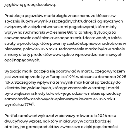
jej główną grupą docelową.
Produkcja pojazdów marki uległa znacznemu zakłóceniu w
styczniu i lutym w wyniku szczególnych trudności logistycznych
związanych z ciężkimi warunkami pogodowymi, które miały
wpływ na ruch morski w Cieśninie Gibraltarskiej. Sytuacja ta
spowodowała opóźnienia w zaopatrzeniu i dostawach, a także
straty w produkcji, które powinny zostać stopniowo nadrobione w
pierwszej połowie 2026 roku. Jednocześnie marka była w trakcie
zmiany oferty produktów w związku z wprowadzeniem nowych
opcji napędowych.
Sytuacja marki zaczęła się poprawiać w marcu, czego wyrazem
jest wzrost sprzedaży w Europie o 1,9% w stosunku do marca 2025
roku. Szczególny wpływ na ten wynik miał kanał sprzedaży do
klientów indywidualnych, którego znaczenie w strategii marki
było większe niż kiedykolwiek – jego udział w miksie sprzedaży
samochodów osobowych w pierwszym kwartale 2026 roku
8
wyniósł aż 77%
.
Portfel zamówień wykazał w pierwszym kwartale 2026 roku
dwucyfrowy wzrost, na który miała wpływ coraz bardziej
atrakcyjna gama produktów, zwłaszcza dzięki popularności