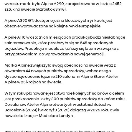
wzrostu marki było Alpine A290, zarejestrowane w liczbie 2452
sztuk na świecie (wzrost o 63,9%).
Alpine A390 GT, dostępne już na kluczowych rynkach, jest
obecnie wprowadzane na kolejne rynki europejskie.
Alpine A110 w ostatnich miesiącach produkcji budzi niesłabnące
zainteresowanie, które przełożyło się na 545 sprzedanych
pojazdów. Produkcja modelu zakończy się latem w związku z
przygotowaniami do wprowadzenia nowej generacji.
Marka Alpine zwiększyła swoją obecność na świecie wraz z
otwarciem 44 nowych punktów sprzedaży, wobec czego
dysponuje obecnie łącznie 210 salonami Alpine Store i Atelier
Alpine w 25 krajach na świecie.
W tym roku planowane jest otwarcie kolejnych salonów, a celem
jest przekroczenie liczby 300 punktów sprzedaży do końca roku.
Do salonów Atelier Alpine otwartych w ostatnich latach w
Barcelonie (2024) i w Paryżu (2025) dołączą w 2026 roku dwie
nowe lokalizacje – Mediolan i Londyn.