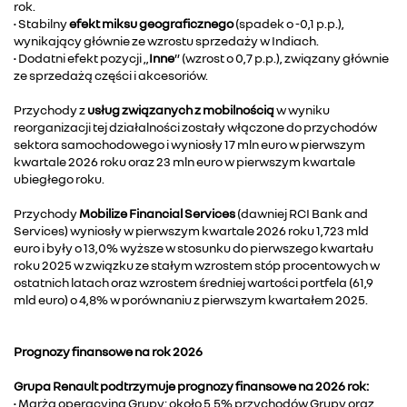
rok.
• Stabilny
efekt miksu geograficznego
(spadek o -0,1 p.p.),
wynikający głównie ze wzrostu sprzedaży w Indiach.
• Dodatni efekt pozycji „
Inne
” (wzrost o 0,7 p.p.), związany głównie
ze sprzedażą części i akcesoriów.
Przychody z
usług związanych z mobilnością
w wyniku
reorganizacji tej działalności zostały włączone do przychodów
sektora samochodowego i wyniosły 17 mln euro w pierwszym
kwartale 2026 roku oraz 23 mln euro w pierwszym kwartale
ubiegłego roku.
Przychody
Mobilize Financial Services
(dawniej RCI Bank and
Services) wyniosły w pierwszym kwartale 2026 roku 1,723 mld
euro i były o 13,0% wyższe w stosunku do pierwszego kwartału
roku 2025 w związku ze stałym wzrostem stóp procentowych w
ostatnich latach oraz wzrostem średniej wartości portfela (61,9
mld euro) o 4,8% w porównaniu z pierwszym kwartałem 2025.
Prognozy finansowe na rok 2026
Grupa Renault podtrzymuje prognozy finansowe na 2026 rok:
• Marża operacyjna Grupy: około 5,5% przychodów Grupy oraz