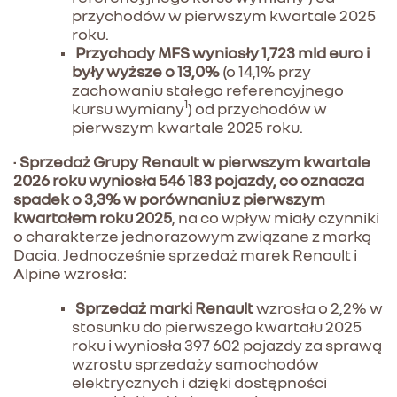
przychodów w pierwszym kwartale 2025
roku.
Przychody MFS wyniosły 1,723 mld euro i
były wyższe o 13,0%
(o 14,1% przy
zachowaniu stałego referencyjnego
1
kursu wymiany
) od przychodów w
pierwszym kwartale 2025 roku.
•
Sprzedaż Grupy Renault w pierwszym kwartale
2026 roku wyniosła 546 183 pojazdy, co oznacza
spadek o 3,3% w porównaniu z pierwszym
kwartałem roku 2025
, na co wpływ miały czynniki
o charakterze jednorazowym związane z marką
Dacia. Jednocześnie sprzedaż marek Renault i
Alpine wzrosła:
Sprzedaż marki Renault
wzrosła o 2,2% w
stosunku do pierwszego kwartału 2025
roku i wyniosła 397 602 pojazdy za sprawą
wzrostu sprzedaży samochodów
elektrycznych i dzięki dostępności