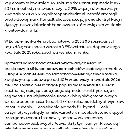
W pierwszym kwartale 2026 roku marka Renault sprzedała 397
602 samochody na świecie, czyli o 2,2% więcej niż w pierwszym
kwartale roku 2025. Wynik ten potwierdza słuszność strategii
produktowej marki Renault, skuteczność jej planu elektryfikacji i
dyscyplinę w działaniach handlowych, która zwiększa zaufanie
klientów do marki.
W Europie marka Renault odnotowała 255 200 sprzedanych
pojazdów, co oznacza wzrost o 3,8% w stosunku do pierwszego
kwartału 2025 roku, zgodny z wynikami rynku.
Sprzedaż samochodów zelektryfikowanych Renault
przekroczyła 65% sprzedaży samochodów osobowych marki w
Europie. W odniesieniu do samochodów elektrycznych marka
zwiększyła sprzedaż o ponad 40% w pierwszym kwartale 2026
roku, za sprawą niesłabnącej popularności Renault 5 E-Tech
electric, najlepiej sprzedającego się modelu elektrycznego z
segmentu B na większości europejskich rynków, stopniowego
wzrostu popularności Renault 4 E-Tech electric i dobrych wyników
Renault Scenic E-Tech electric. Napędy full hybrid E-Tech
utrzymały wysoką dynamikę wzrostu w modelach stanowiących
trzon gamy Renault i stanowiły ponad 40% sprzedaży
samochodów osobowych. Potwierdziły tym samym kluczową
rolę, jaką odgrywają w strategii zrównoważonej elektryfikacji