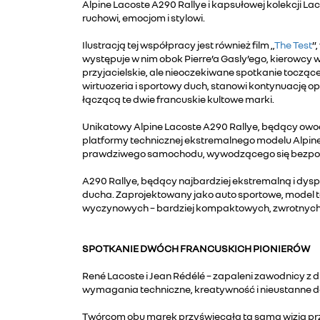
Alpine Lacoste A290 Rallye i kapsułowej kolekcji La
ruchowi, emocjom i stylowi.
Ilustracją tej współpracy jest również film „
The Test
”
występuje w nim obok Pierre’a Gasly’ego, kierowcy 
przyjacielskie, ale nieoczekiwane spotkanie toczące
wirtuozeria i sportowy duch, stanowi kontynuację o
łączącą te dwie francuskie kultowe marki.
Unikatowy Alpine Lacoste A290 Rallye, będący owo
platformy technicznej ekstremalnego modelu Alpine
prawdziwego samochodu, wywodzącego się bezpośr
A290 Rallye, będący najbardziej ekstremalną i dy
ducha. Zaprojektowany jako auto sportowe, model 
wyczynowych – bardziej kompaktowych, zwrotnych 
SPOTKANIE DWÓCH FRANCUSKICH PIONIERÓW
René Lacoste i Jean Rédélé – zapaleni zawodnicy z 
wymagania techniczne, kreatywność i nieustanne dą
Twórcom obu marek przyświecała ta sama wizja prz