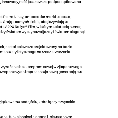
której innowacyjność jest zawsze podporządkowana
st Pierre Niney, ambasador marki Lacoste, i
. Grając samych siebie, obaj ożywiają to
e A290 Rallye”. Film, w którym splata się humor,
ędzy światem wyczynowej jazdy i światem elegancji
k, został celowo zaprojektowany na bazie
mentu stylistycznego na rzecz stworzenia
do wyrażenia bezkompromisowej wizji sportowego
w sportowych i reprezentuje nową generację aut
yjątkowemu podejściu, które łączyło wysokie
iu funkcjonalnej elegancji i nieustannym