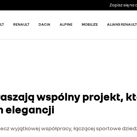
Zapisz się n
LT
RENAULT
DACIA
ALPINE
MOBILIZE
ALIANS RENAULT
łaszają wspólny projekt, k
 elegancji
 rzecz wyjątkowej współpracy, łączącej sportowe dzie