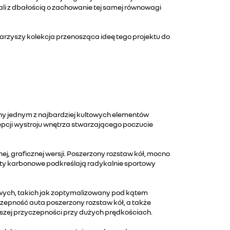
li z dbałością o zachowanie tej samej równowagi
warzyszy kolekcja przenosząca ideę tego projektu do
any jednym z najbardziej kultowych elementów
epcji wystroju wnętrza stwarzającego poczucie
, graficznej wersji. Poszerzony rozstaw kół, mocno
nty karbonowe podkreślają radykalnie sportowy
wych, takich jak zoptymalizowany pod kątem
yczepność auta poszerzony rozstaw kół, a także
szej przyczepności przy dużych prędkościach.