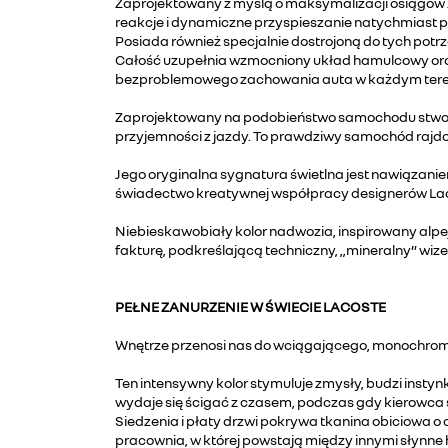
Zaprojektowany z myślą o maksymalizacji osiągów
reakcje i dynamiczne przyspieszanie natychmiast po
Posiada również specjalnie dostrojoną do tych pot
Całość uzupełnia wzmocniony układ hamulcowy oraz
bezproblemowego zachowania auta w każdym tere
Zaprojektowany na podobieństwo samochodu stworz
przyjemności z jazdy. To prawdziwy samochód rajdow
Jego oryginalna sygnatura świetlna jest nawiązani
świadectwo kreatywnej współpracy designerów Laco
Niebieskawobiały kolor nadwozia, inspirowany alpej
fakturę, podkreślającą techniczny, „mineralny” wiz
PEŁNE ZANURZENIE W ŚWIECIE LACOSTE
Wnętrze przenosi nas do wciągającego, monochromat
Ten intensywny kolor stymuluje zmysły, budzi instyn
wydaje się ścigać z czasem, podczas gdy kierowca
Siedzenia i płaty drzwi pokrywa tkanina obiciowa o
pracownia, w której powstają między innymi słynne 