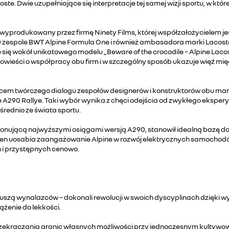
coste. Dwie uzupełniające się interpretacje tej samej wizji sportu, w 
, wyprodukowany przez firmę Ninety Films, której współzałożycielem je
w zespole BWT Alpine Formula One i również ambasadora marki Lacoste
 się wokół unikatowego modelu „Beware of the crocodile – Alpine Lacost
powieści o współpracy obu firm i w szczególny sposób ukazuje więź mi
cem twórczego dialogu zespołów designerów i konstruktorów obu mare
 A290 Rallye. Taki wybór wynika z chęci odejścia od zwykłego ekspery
ednio ze świata sportu.
sponującą najwyższymi osiągami wersją A290, stanowił idealną bazę 
ten uosabia zaangażowanie Alpine w rozwój elektrycznych samochodó
i przystępnych cenowo.
duszą wynalazców – dokonali rewolucji w swoich dyscyplinach dzięki w
żenie do lekkości.
ekraczania granic własnych możliwości przy jednoczesnym kultywowan