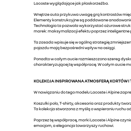
Lacoste wyglądające jak płaskorzeźba.
Wnętrze auta przykuwa uwagę grą kontrastów międ
Elementy konstrukcyjne są poddawane anodowaniu w
Technologia ta pozwala wykorzystać ażurowe struktu
marek: maksymalizacji efektu poprzez inteligentne 
Ta zasada wpisuje się w ogólną strategię zmniejszen
pojazdu mają bezpośredni wpływ na osiągi.
Ponadto w całym aucie rozmieszczono szereg dyskr
charakteryzującej tę współpracę. W całym aucie moż
KOLEKCJA INSPIROWANA ATMOSFERĄ KORTÓW 
W nawiązaniu do tego modelu Lacoste i Alpine zapr
Koszulki polo, T-shirty, akcesoria oraz produkty t
Ta kolekcja stworzona z myślą o wspieraniu ruchu odz
Poprzez tę współpracę, marki Lacoste i Alpine czyni
emocjom, a elegancja towarzyszy ruchowi.