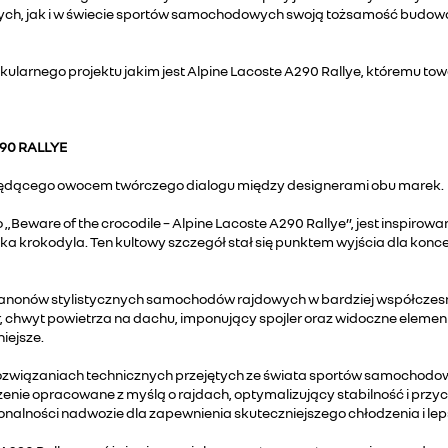
ych, jak i w świecie sportów samochodowych swoją tożsamość budowa
akularnego projektu jakim jest Alpine Lacoste A290 Rallye, któremu to
90 RALLYE
będącego owocem twórczego dialogu między designerami obu marek.
eware of the crocodile – Alpine Lacoste A290 Rallye”, jest inspirow
a krokodyla. Ten kultowy szczegół stał się punktem wyjścia dla konc
anonów stylistycznych samochodów rajdowych w bardziej współczesnej
r, chwyt powietrza na dachu, imponujący spojler oraz widoczne eleme
iejsze.
 rozwiązaniach technicznych przejętych ze świata sportów samochodo
szenie opracowane z myślą o rajdach, optymalizujący stabilność i prz
alności nadwozie dla zapewnienia skuteczniejszego chłodzenia i lep