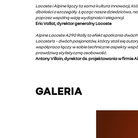
Lacoste i Alpine łączy ta sama kultura innowacji, k
dbałości o szczegóły. Łącząc nasze dziedzictwa, na
poprzez wspólną wizję wydajności i elegancji.
Eric Vallat, dyrektor generalny Lacoste
Alpine Lacoste A290 Rally to efekt spotkania dwóch
Lacoste’a – dwóch pasjonatów, którzy stali się auto
współpraca łączy w sobie techniczne aspekty wspó
prawdziwą stylistyczną osobowość.
Antony Villain, dyrektor ds. projektowania w firmie A
GALERIA