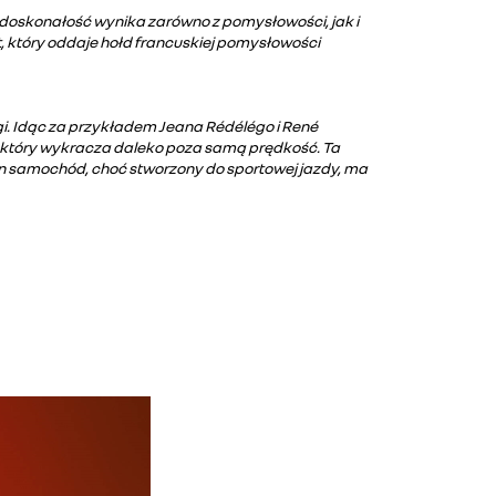
e doskonałość wynika zarówno z pomysłowości, jak i
, który oddaje hołd francuskiej pomysłowości
gi. Idąc za przykładem Jeana Rédélégo i René
es, który wykracza daleko poza samą prędkość. Ta
n samochód, choć stworzony do sportowej jazdy, ma