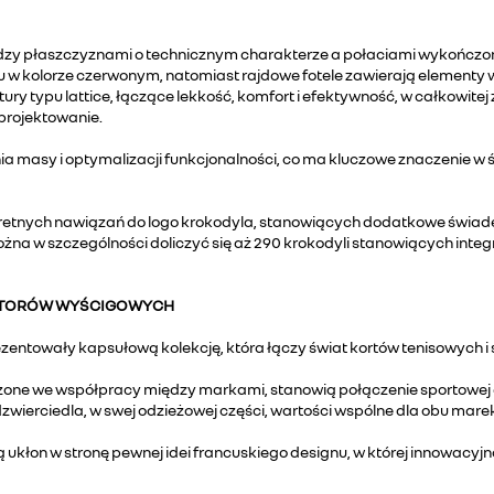
zy płaszczyznami o technicznym charakterze a połaciami wykończon
 kolorze czerwonym, natomiast rajdowe fotele zawierają elementy w
ry typu lattice, łączące lekkość, komfort i efektywność, w całkowitej
projektowanie.
ia masy i optymalizacji funkcjonalności, co ma kluczowe znaczenie w 
etnych nawiązań do logo krokodyla, stanowiących dodatkowe świade
na w szczególności doliczyć się aż 290 krokodyli stanowiących integr
I TORÓW WYŚCIGOWYCH
ezentowały kapsułową kolekcję, która łączy świat kortów tenisowych
worzone we współpracy między markami, stanowią połączenie sportowej 
wierciedla, w swej odzieżowej części, wartości wspólne dla obu marek: 
ą ukłon w stronę pewnej idei francuskiego designu, w której innowacyj