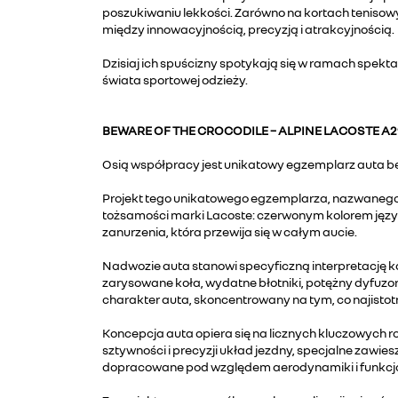
poszukiwaniu lekkości. Zarówno na kortach tenisow
między innowacyjnością, precyzją i atrakcyjnością.
Dzisiaj ich spuścizny spotykają się w ramach spekt
świata sportowej odzieży.
BEWARE OF THE CROCODILE – ALPINE LACOSTE A2
Osią współpracy jest unikatowy egzemplarz auta 
Projekt tego unikatowego egzemplarza, nazwanego „B
tożsamości marki Lacoste: czerwonym kolorem język
zanurzenia, która przewija się w całym aucie.
Nadwozie auta stanowi specyficzną interpretację k
zarysowane koła, wydatne błotniki, potężny dyfuzo
charakter auta, skoncentrowany na tym, co najistotn
Koncepcja auta opiera się na licznych kluczowych
sztywności i precyzji układ jezdny, specjalne zawie
dopracowane pod względem aerodynamiki i funkcjon