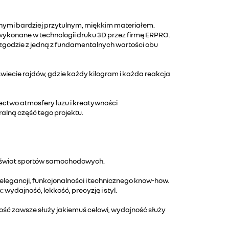
ymi bardziej przytulnym, miękkim materiałem.
ykonane w technologii druku 3D przez firmę ERPRO.
 zgodzie z jedną z fundamentalnych wartości obu
świecie rajdów, gdzie każdy kilogram i każda reakcja
ctwo atmosfery luzu i kreatywności
alną część tego projektu.
 i świat sportów samochodowych.
elegancji, funkcjonalności i technicznego know-how.
wydajność, lekkość, precyzję i styl.
ność zawsze służy jakiemuś celowi, wydajność służy