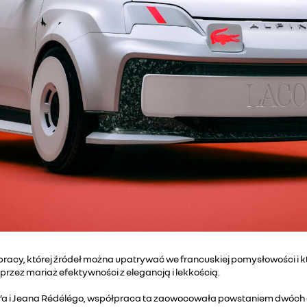
racy, której źródeł można upatrywać we francuskiej pomysłowości i kt
rzez mariaż efektywności z elegancją i lekkością.
’a i Jeana Rédélégo, współpraca ta zaowocowała powstaniem dwóch ek