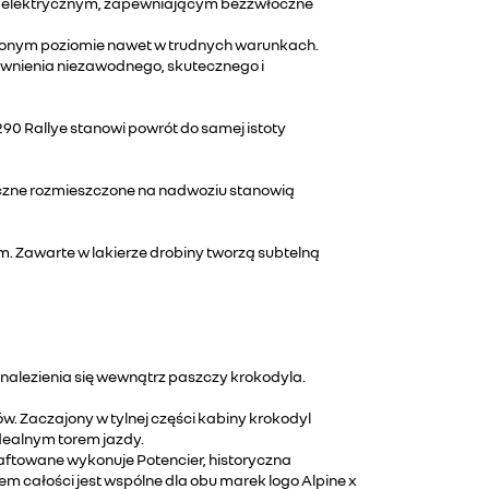
m elektrycznym, zapewniającym bezzwłoczne
nionym poziomie nawet w trudnych warunkach.
wnienia niezawodnego, skutecznego i
 Rallye stanowi powrót do samej istoty
ficzne rozmieszczone na nadwoziu stanowią
m. Zawarte w lakierze drobiny tworzą subtelną
nalezienia się wewnątrz paszczy krokodyla.
w. Zaczajony w tylnej części kabiny krokodyl
dealnym torem jazdy.
haftowane wykonuje Potencier, historyczna
m całości jest wspólne dla obu marek logo Alpine x