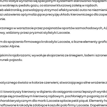
 A290 Rallye wyróżnia się specjalnym systemem sterowania napęde
 wciśnięciu pedału gazu, co stanowi kluczową zaletę w rajdach.
rzeb elektronikę, pozwalającą utrzymać efektywność auta na niezmie
 ustawienia optymalizujące precyzję układu kierowniczego dla zape
nie.
onego w warsztacie przez pasjonatów sportów samochodowych, A290
y, widziany przez pryzmat stylistyki Lacoste.
em do spojrzenia firmowego krokodyla Lacoste, a liczne elementy gra
ste i Alpine.
skimi krajobrazami, wywołuje skojarzenia ze śniegiem, lodem i szrone
erunek pojazdu.
ycznego świata w kolorze czerwieni, stwarzającego silne wrażenie z
kt i towarzyszy kierowcy w dążeniu do osiągania coraz lepszych wynikó
 staje się prawdziwym kierowcą rajdowym, pochłoniętym pogonią za i
 charakterystycznym dla marki Lacoste splocie petit piqué. Elementy 
haftowane krokodyle zdobiące koszulki polo firmy Lacoste. Dopełnienie