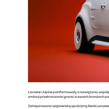
Lacoste i Alpine poinformowały o nawiązaniu współp
ambicji przekraczania granic w swoich branżach pop
Zainspirowana wizjonerską spuścizną René Lacoste