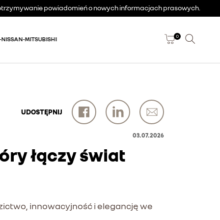
a otrzymywanie powiadomień o nowych informacjach prasowych.
0
-NISSAN-MITSUBISHI
UDOSTĘPNIJ
03.07.2026
tóry łączy świat
dzictwo, innowacyjność i elegancję we