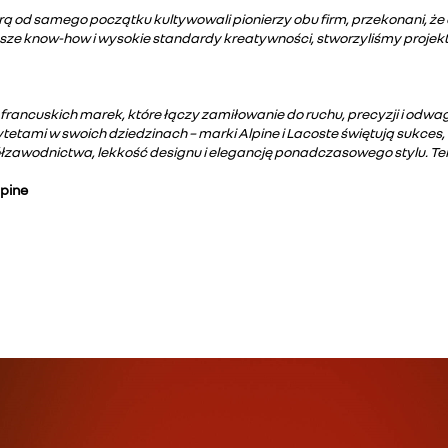
tórą od samego początku kultywowali pionierzy obu firm, przekonani, ż
sze know-how i wysokie standardy kreatywności, stworzyliśmy projekt
 francuskich marek, które łączy zamiłowanie do ruchu, precyzji i odwa
rytetami w swoich dziedzinach – marki Alpine i Lacoste świętują sukc
łzawodnictwa, lekkość designu i elegancję ponadczasowego stylu. Te
lpine