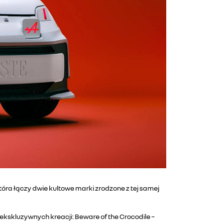
óra łączy dwie kultowe marki zrodzone z tej samej
skluzywnych kreacji: Beware of the Crocodile –