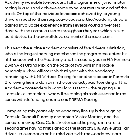
Academy was able to execute a full programme of junior motor
racing in 2020 and achieve some excellent results on and off the
track. On top of the individual success achieved by its young
drivers in each of their respective seasons, the Academy drivers
gained invaluable experience from several young driver test
days with the Formula 1 team throughout the year, which in turn
contributed to the overall development of the race team.
This year the Alpine Academy consists of five drivers. Christian,
who is the longest serving member on the programme, enters his
fifth season with the Academy and his second year in FIA Formula
2 with ART Grand Prix, on the back of two wins in his rookie
campaign. Zhou will start his third year with the Academy,
remaining with UNI-Virtuosi Racing for another season in Formula
2 following his maiden win in the series last year. Rounding off the
Academy contenders in Formula 2 is Oscar – the reigning FIA
Formula 3 Champion – who will be racing his rookie season in the
series with defending champions PREMA Racing.
Completing this year’s Alpine Academy line-up is the reigning
Formula Renault Eurocup champion, Victor Martins, and the
series runner-up Caio Collet. Victor joins the programme for a
second time having first signed at the start of 2018, while Brazilian
driver Caio embarks on his third year with the Academy. Both