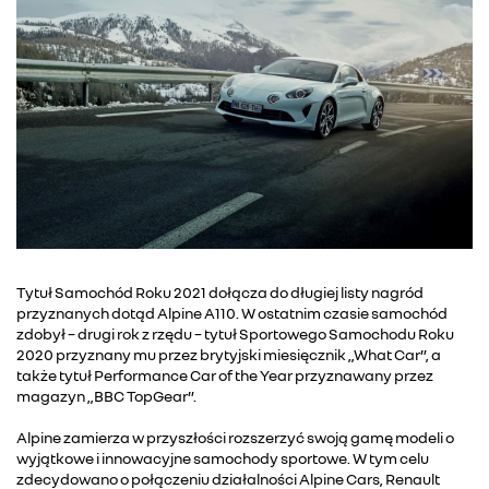
Tytuł Samochód Roku 2021 dołącza do długiej listy nagród
przyznanych dotąd Alpine A110. W ostatnim czasie samochód
zdobył – drugi rok z rzędu – tytuł Sportowego Samochodu Roku
2020 przyznany mu przez brytyjski miesięcznik „What Car”, a
także tytuł Performance Car of the Year przyznawany przez
magazyn „BBC TopGear”.
Alpine zamierza w przyszłości rozszerzyć swoją gamę modeli o
wyjątkowe i innowacyjne samochody sportowe. W tym celu
zdecydowano o połączeniu działalności Alpine Cars, Renault