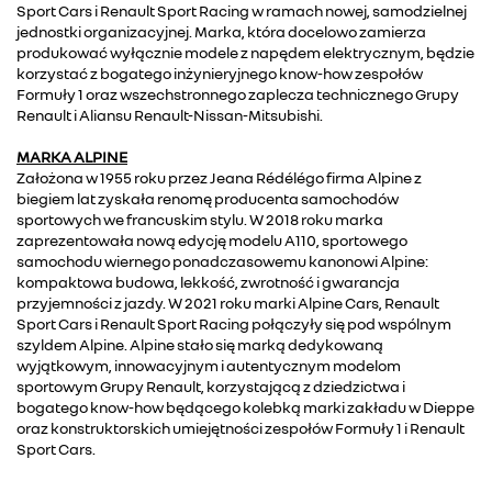
Sport Cars i Renault Sport Racing w ramach nowej, samodzielnej
jednostki organizacyjnej. Marka, która docelowo zamierza
produkować wyłącznie modele z napędem elektrycznym, będzie
korzystać z bogatego inżynieryjnego know-how zespołów
Formuły 1 oraz wszechstronnego zaplecza technicznego Grupy
Renault i Aliansu Renault-Nissan-Mitsubishi.
MARKA ALPINE
Założona w 1955 roku przez Jeana Rédélégo firma Alpine z
biegiem lat zyskała renomę producenta samochodów
sportowych we francuskim stylu. W 2018 roku marka
zaprezentowała nową edycję modelu A110, sportowego
samochodu wiernego ponadczasowemu kanonowi Alpine:
kompaktowa budowa, lekkość, zwrotność i gwarancja
przyjemności z jazdy. W 2021 roku marki Alpine Cars, Renault
Sport Cars i Renault Sport Racing połączyły się pod wspólnym
szyldem Alpine. Alpine stało się marką dedykowaną
wyjątkowym, innowacyjnym i autentycznym modelom
sportowym Grupy Renault, korzystającą z dziedzictwa i
bogatego know-how będącego kolebką marki zakładu w Dieppe
oraz konstruktorskich umiejętności zespołów Formuły 1 i Renault
Sport Cars.