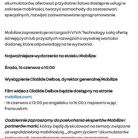
akumulatorów, oferować przydatne i łatwo dostępne usługi w
zakresie mobilności, tworzyć samochody do zastosowań
specjalnych, rozwijać zaawansowane oprogramowanie.
Mobilize zaprezentuje na targach VIVA Technology całą ofertę
istniejących lub przyszłych rozwiązań o wysokiej wartości
dodanej, które odpowiadają na te wyzwania.
Najważniejsze wydarzenia na stoisku Mobilize:
Środa, 16 czerwca o 10:00
Wystąpienie Clotilde Delbos, dyrektor generalnej Mobilize
Film wideo z Clotilde Delbos będzie dostępny na stronie
mobilize.com
:
• 16 czerwca o 13:00 po angielsku i o 16:00 z napisami w jęz.
francuskim.
Codziennie zapraszamy do posłuchania ekspertów Mobilize i
partnerów marki
, którzy będą dyskutować na tematy związane
ze współdzieloną mobilnością, „drugim życiem” akumulatorów
trakcyjnych, zarządzaniem energią czy znaczeniem