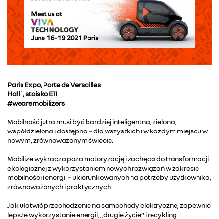
Paris Expo, Porte de Versailles
Hall 1, stoisko E11
#wearemobilizers
Mobilność jutra musi być bardziej inteligentna, zielona,
współdzielona i dostępna − dla wszystkich i w każdym miejscu w
nowym, zrównoważonym świecie.
Mobilize wykracza poza motoryzację i zachęca do transformacji
ekologicznej z wykorzystaniem nowych rozwiązań w zakresie
mobilności i energii − ukierunkowanych na potrzeby użytkownika,
zrównoważonych i praktycznych.
Jak ułatwić przechodzenie na samochody elektryczne, zapewnić
lepsze wykorzystanie energii, „drugie życie” i recykling