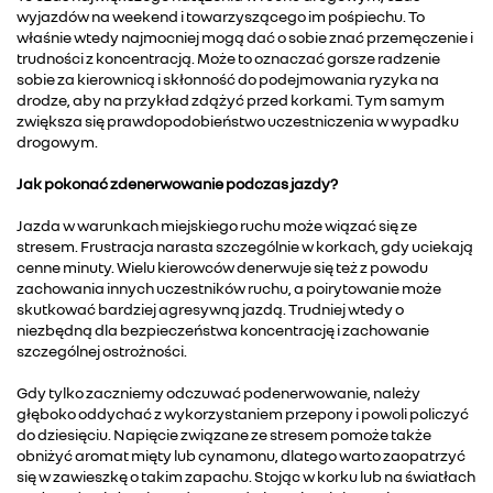
wyjazdów na weekend i towarzyszącego im pośpiechu. To
właśnie wtedy najmocniej mogą dać o sobie znać przemęczenie i
trudności z koncentracją. Może to oznaczać gorsze radzenie
sobie za kierownicą i skłonność do podejmowania ryzyka na
drodze, aby na przykład zdążyć przed korkami. Tym samym
zwiększa się prawdopodobieństwo uczestniczenia w wypadku
drogowym.
Jak pokonać zdenerwowanie podczas jazdy?
Jazda w warunkach miejskiego ruchu może wiązać się ze
stresem. Frustracja narasta szczególnie w korkach, gdy uciekają
cenne minuty. Wielu kierowców denerwuje się też z powodu
zachowania innych uczestników ruchu, a poirytowanie może
skutkować bardziej agresywną jazdą. Trudniej wtedy o
niezbędną dla bezpieczeństwa koncentrację i zachowanie
szczególnej ostrożności.
Gdy tylko zaczniemy odczuwać podenerwowanie, należy
głęboko oddychać z wykorzystaniem przepony i powoli policzyć
do dziesięciu. Napięcie związane ze stresem pomoże także
obniżyć aromat mięty lub cynamonu, dlatego warto zaopatrzyć
się w zawieszkę o takim zapachu. Stojąc w korku lub na światłach