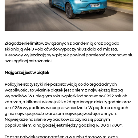
Złagodzenie limitów związanych z pandemią oraz pogoda
skłaniają wielu Polaków do wypoczynku z dala od miasta.
Kierowcy wyjeżdżający w piątek powinni pamiętać o zachowaniu
szczególnej ostrożności.
Najgorzej jest w piątek
Policyjne statystyki nie pozostawiają co do tego żadnych
wątpliwości, to właśnie piątek jest dniem z największą liczbą
wypadków. W ubiegłym roku w piątki odnotowano 3922 takich
zdarzeń, o kilkaset więcej niż każdego innego dnia tygodnia oraz
aż o 1286 wypadków więcej niż w niedzielę. W piątki na drogach
ginie najwięcej osób i zarazem najwięcej zostaje rannych.
Największe nasilenie wypadków zaczyna się późnym
popołudniem, a najgorzej jest między godziną 16.00 a 17.00*.
To czas największego natężenia w ruchu drogowym, czas