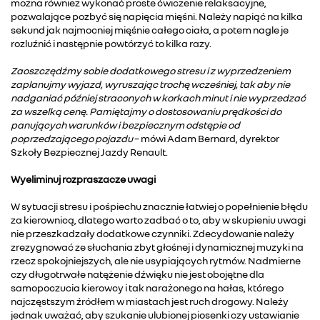
można również wykonać proste ćwiczenie relaksacyjne,
pozwalające pozbyć się napięcia mięśni. Należy napiąć na kilka
sekund jak najmocniej mięśnie całego ciała, a potem nagle je
rozluźnić i następnie powtórzyć to kilka razy.
Zaoszczędźmy sobie dodatkowego stresu i z wyprzedzeniem
zaplanujmy wyjazd, wyruszając trochę wcześniej, tak aby nie
nadganiać później straconych w korkach minut i nie wyprzedzać
za wszelką cenę. Pamiętajmy o dostosowaniu prędkości do
panujących warunków i bezpiecznym odstępie od
poprzedzającego pojazdu
– mówi Adam Bernard, dyrektor
Szkoły Bezpiecznej Jazdy Renault.
Wyeliminuj rozpraszacze uwagi
W sytuacji stresu i pośpiechu znacznie łatwiej o popełnienie błędu
za kierownicą, dlatego warto zadbać o to, aby w skupieniu uwagi
nie przeszkadzały dodatkowe czynniki. Zdecydowanie należy
zrezygnować ze słuchania zbyt głośnej i dynamicznej muzyki na
rzecz spokojniejszych, ale nie usypiających rytmów. Nadmierne
czy długotrwałe natężenie dźwięku nie jest obojętne dla
samopoczucia kierowcy i tak narażonego na hałas, którego
najczęstszym źródłem w miastach jest ruch drogowy. Należy
jednak uważać, aby szukanie ulubionej piosenki czy ustawianie