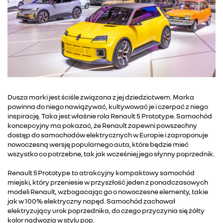
Dusza marki jest ściśle związana z jej dziedzictwem. Marka
powinna do niego nawiązywać, kultywować je i czerpać z niego
inspirację. Taka jest właśnie rola Renault 5 Prototype. Samochód
koncepcyjny ma pokazać, że Renault zapewni powszechny
dostęp do samochodów elektrycznych w Europie i zaproponuje
nowoczesną wersję popularnego auta, które będzie mieć
wszystko co potrzebne, tak jak wcześniej jego słynny poprzednik.
Renault 5 Prototype to atrakcyjny kompaktowy samochód
miejski, który przeniesie w przyszłość jeden z ponadczasowych
modeli Renault, wzbogacając go o nowoczesne elementy, takie
jak w 100% elektryczny napęd. Samochód zachował
elektryzujący urok poprzednika, do czego przyczynia się żółty
kolor nadwozia w stylu pop.