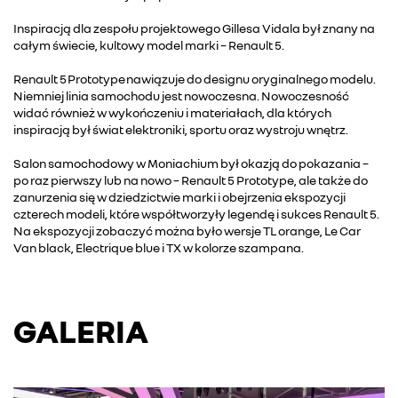
Inspiracją dla zespołu projektowego Gillesa Vidala był znany na
całym świecie, kultowy model marki – Renault 5.
Renault 5 Prototype nawiązuje do designu oryginalnego modelu.
Niemniej linia samochodu jest nowoczesna. Nowoczesność
widać również w wykończeniu i materiałach, dla których
inspiracją był świat elektroniki, sportu oraz wystroju wnętrz.
Salon samochodowy w Moniachium był okazją do pokazania –
po raz pierwszy lub na nowo – Renault 5 Prototype, ale także do
zanurzenia się w dziedzictwie marki i obejrzenia ekspozycji
czterech modeli, które współtworzyły legendę i sukces Renault 5.
Na ekspozycji zobaczyć można było wersje TL orange, Le Car
Van black, Electrique blue i TX w kolorze szampana.
GALERIA