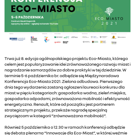
Trwa już 8. edycja ogólnopolskiego projektu Eco-Miasto, którego
celem jest popularyzowanie idei zrównoważonego rozwoju miast i
nagradzanie samorządów za dobre praktyki w tej dziedzinie. W
terminie 5-6 października br. odbędzie się Międzynarodowa
Konferencja Eco-Miasto 2021. Zielona odbudowa. Pierwszego
dnia tego wydarzenia zostaną ogłoszeni laureaci konkursu dla
miast w pięciu kategoriach: gospodarka wodna, zieleń miejska,
gospodarka odpadami, zrównoważona mobilność i efektywność
energetyczna. Renault, które od początku jest partnerem
strategicznym projektu, przekaże nagrodę specjalną
zwycięzcom w kategorii “zrównoważona mobilność”.
Również 5 października o 12.30 w ramach konferencji odbędzie
się debata plenarna “Innowacje dla Eco-Miast”, w której weźmie