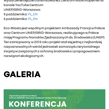
Wydarzenie będzie transmitowane z Centrum Nauki Kopernik na
kanale YouTube Centrum
UNEP/GRID-Warszawa:
5 października:
PL
,
EN
6 października:
PL
,
EN
Eco-Miasto jest wspólnym projektem Ambasady Francji w Polsce
oraz Centrum UNEP/GRID-Warszawa, realizującego w Polsce
misję Programu Narodów Zjednoczonych ds. Środowiska (UNEP).
Ten zainicjowany w 2013 roku projekt stał się jedną z najbardziej
rozpoznawalnych wśród jednostek samorządu terytorialnego
inicjatyw związanych z ochroną środowiska i propagowaniem
rozwiązań ekologicznych.
GALERIA