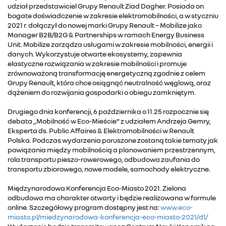
udział przedstawiciel Grupy Renault Ziad Dagher. Posiada on
bogate doświadczenie w zakresie elektromobilności, a w styczniu
2021 r. dołączył do nowej marki Grupy Renault – Mobilize jako
Manager B2B/B2G & Partnerships w ramach Energy Business
Unit. Mobilize zarządza usługami w zakresie mobilności, energii i
danych. Wykorzystuje otwarte ekosystemy, zapewnia
elastyczne rozwiązania w zakresie mobilności i promuje
zrównoważoną transformację energetyczną zgodnie z celem
Grupy Renault, która chce osiągnąć neutralność węglową, oraz
dążeniem do rozwijania gospodarki o obiegu zamkniętym.
Drugiego dnia konferencji, 6 października o 11.25 rozpocznie się
debata „Mobilność w Eco-Mieście” z udziałem Andrzeja Gemry,
Eksperta ds. Public Affaires & Elektromobilności w Renault
Polska. Podczas wydarzenia poruszone zostaną takie tematy jak
powiązania między mobilnością a planowaniem przestrzennym,
rola transportu pieszo-rowerowego, odbudowa zaufania do
transportu zbiorowego, nowe modele, samochody elektryczne.
Międzynarodowa Konferencja Eco-Miasto 2021. Zielona
odbudowa ma charakter otwarty i będzie realizowana w formule
online. Szczegółowy program dostępny jest na:
www.eco-
miasto.pl/miedzynarodowa-konferencja-eco-miasto-2021/d1/