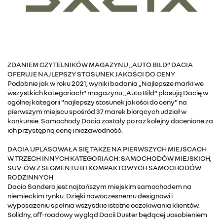
ZDANIEM CZYTELNIKÓW MAGAZYNU „AUTO BILD” DACIA
OFERUJE NAJLEPSZY STOSUNEK JAKOŚCI DO CENY
Podobnie jak w roku 2021, wyniki badania „Najlepsze marki we
wszystkich kategoriach” magazynu „Auto Bild” plasują Dacię w
ogólnej kategorii "najlepszy stosunek jakości do ceny” na
pierwszym miejscu spośród 37 marek biorących udział w
konkursie. Samochody Dacia zostały po raz kolejny docenione za
ich przystępną cenę i niezawodność.
DACIA UPLASOWAŁA SIĘ TAKŻE NA PIERWSZYCH MIEJSCACH
W TRZECH INNYCH KATEGORIACH: SAMOCHODÓW MIEJSKICH,
SUV-ÓW Z SEGMENTU B I KOMPAKTOWYCH SAMOCHODÓW
RODZINNYCH
Dacia Sandero jest najtańszym miejskim samochodem na
niemieckim rynku. Dzięki nowoczesnemu designowi i
wyposażeniu spełnia wszystkie istotne oczekiwania klientów.
Solidny, off-roadowy wygląd Dacii Duster będącej uosobieniem