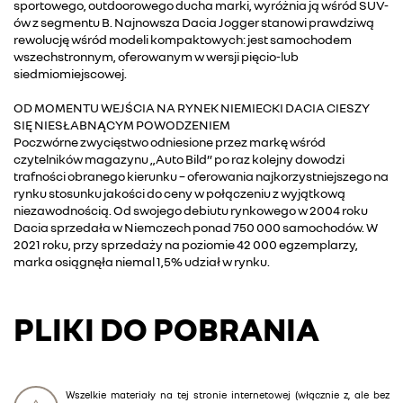
sportowego, outdoorowego ducha marki, wyróżnia ją wśród SUV-
ów z segmentu B. Najnowsza Dacia Jogger stanowi prawdziwą
rewolucję wśród modeli kompaktowych: jest samochodem
wszechstronnym, oferowanym w wersji pięcio-lub
siedmiomiejscowej.
OD MOMENTU WEJŚCIA NA RYNEK NIEMIECKI DACIA CIESZY
SIĘ NIESŁABNĄCYM POWODZENIEM
Poczwórne zwycięstwo odniesione przez markę wśród
czytelników magazynu „Auto Bild” po raz kolejny dowodzi
trafności obranego kierunku – oferowania najkorzystniejszego na
rynku stosunku jakości do ceny w połączeniu z wyjątkową
niezawodnością. Od swojego debiutu rynkowego w 2004 roku
Dacia sprzedała w Niemczech ponad 750 000 samochodów. W
2021 roku, przy sprzedaży na poziomie 42 000 egzemplarzy,
marka osiągnęła niemal 1,5% udział w rynku.
PLIKI DO POBRANIA
Wszelkie materiały na tej stronie internetowej (włącznie z, ale bez