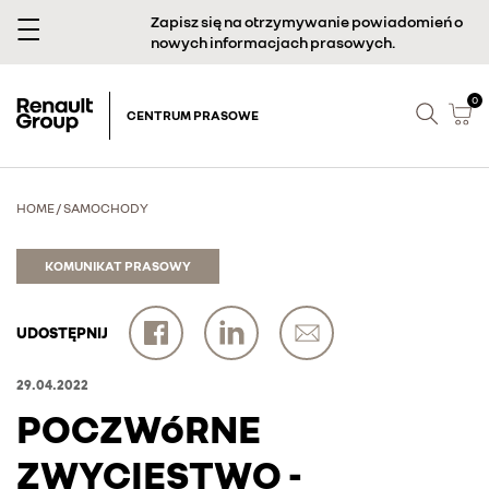
Zapisz się na otrzymywanie powiadomień o
nowych informacjach prasowych.
0
CENTRUM PRASOWE
HOME
/
SAMOCHODY
KOMUNIKAT PRASOWY
UDOSTĘPNIJ
29.04.2022
POCZWóRNE
ZWYCIĘSTWO -