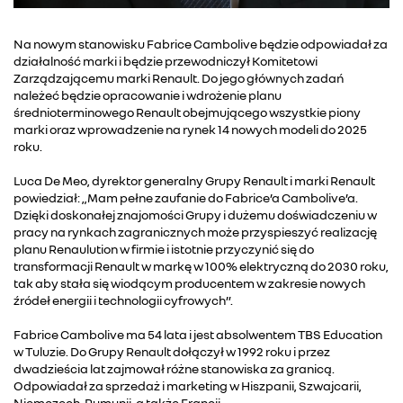
Na nowym stanowisku Fabrice Cambolive będzie odpowiadał za
działalność marki i będzie przewodniczył Komitetowi
Zarządzającemu marki Renault. Do jego głównych zadań
należeć będzie opracowanie i wdrożenie planu
średnioterminowego Renault obejmującego wszystkie piony
marki oraz wprowadzenie na rynek 14 nowych modeli do 2025
roku.
Luca De Meo, dyrektor generalny Grupy Renault i marki Renault
powiedział: „Mam pełne zaufanie do Fabrice’a Cambolive’a.
Dzięki doskonałej znajomości Grupy i dużemu doświadczeniu w
pracy na rynkach zagranicznych może przyspieszyć realizację
planu Renaulution w firmie i istotnie przyczynić się do
transformacji Renault w markę w 100% elektryczną do 2030 roku,
tak aby stała się wiodącym producentem w zakresie nowych
źródeł energii i technologii cyfrowych”.
Fabrice Cambolive ma 54 lata i jest absolwentem TBS Education
w Tuluzie. Do Grupy Renault dołączył w 1992 roku i przez
dwadzieścia lat zajmował różne stanowiska za granicą.
Odpowiadał za sprzedaż i marketing w Hiszpanii, Szwajcarii,
Niemczech, Rumunii, a także Francji.