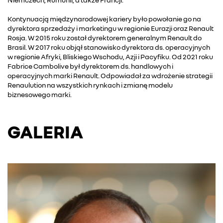
Kontynuacją międzynarodowej kariery było powołanie go na
dyrektora sprzedaży i marketingu w regionie Eurazji oraz Renault
Rosja. W 2015 roku został dyrektorem generalnym Renault do
Brasil. W 2017 roku objął stanowisko dyrektora ds. operacyjnych
w regionie Afryki, Bliskiego Wschodu, Azji i Pacyfiku. Od 2021 roku
Fabrice Cambolive był dyrektorem ds. handlowych i
operacyjnych marki Renault. Odpowiadał za wdrożenie strategii
Renaulution na wszystkich rynkach i zmianę modelu
biznesowego marki.
GALERIA