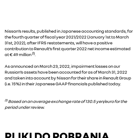
Nissan’s results, published in Japanese accounting standards, for
the fourth quarter of fiscal year 2021/2022 (January 1st to March
31st, 2022), after IFRS restatements, will have a positive
contribution to Renault’s first quarter 2022 net income estimated
(1)
at € 49 million
.
As announced on March 23, 2022, impairment losses on our
Russian’s assets have been accounted for as of March 31, 2022
and taken into account by Nissan for their share in Renault Group
(i.e. 15%) in their Japanese GAAP financials published today.
(1)
Based on an average exchange rate of 130.5 yen/euro for the
period under review.
PLIKI DO POBRANIA