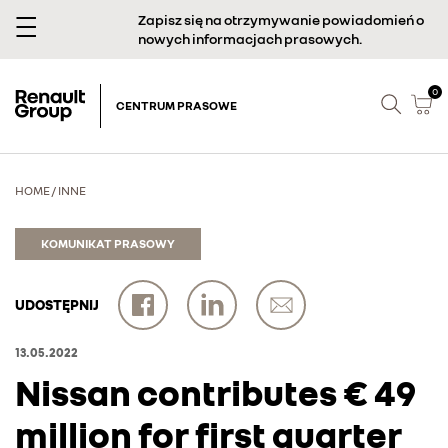
Zapisz się na otrzymywanie powiadomień o
nowych informacjach prasowych.
0
CENTRUM PRASOWE
HOME
/
INNE
KOMUNIKAT PRASOWY
UDOSTĘPNIJ
13.05.2022
Nissan contributes € 49
million for first quarter