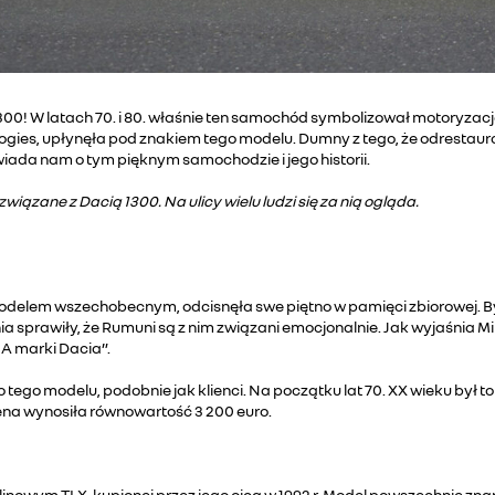
0! W latach 70. i 80. właśnie ten samochód symbolizował motoryzację
logies, upłynęła pod znakiem tego modelu. Dumny z tego, że odrestauro
iada nam o tym pięknym samochodzie i jego historii.
zane z Dacią 1300. Na ulicy wielu ludzi się za nią ogląda.
modelem wszechobecnym, odcisnęła swe piętno w pamięci zbiorowej. B
 sprawiły, że Rumuni są z nim związani emocjonalnie. Jak wyjaśnia Miha
A marki Dacia”.
ego modelu, podobnie jak klienci. Na początku lat 70. XX wieku był 
ena wynosiła równowartość 3 200 euro.
 spalinowym TLX, kupionej przez jego ojca w 1992 r. Model powszechnie 