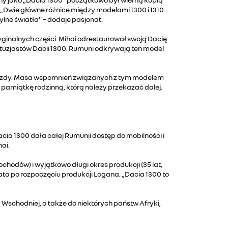
. „Dwie główne różnice między modelami 1300 i 1310
lne światła" – dodaje pasjonat.
ryginalnych części. Mihai odrestaurował swoją Dacię
ntuzjastów Dacii 1300. Rumuni odkrywają ten model
cje jazdy. Masa wspomnień związanych z tym modelem
ko pamiątkę rodzinną, którą należy przekazać dalej.
ia 1300 dała całej Rumunii dostęp do mobilności i
ai.
chodów) i wyjątkowo długi okres produkcji (35 lat,
lata po rozpoczęciu produkcji Logana. „Dacia 1300 to
Wschodniej, a także do niektórych państw Afryki,