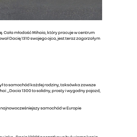
. Cała młodość Mihaia, który pracuje w centrum
wał Dacię 1310 swojego ojca, jest teraz zagorzałym
ył to samochód każdej rodziny, taksówka zawsze
i: „Dacia 1300 to solidny, prosty i wygodny pojazd,
to najnowocześniejszy samochód w Europie
znany jako „Dacia 1300” początkowo był wierną kopią