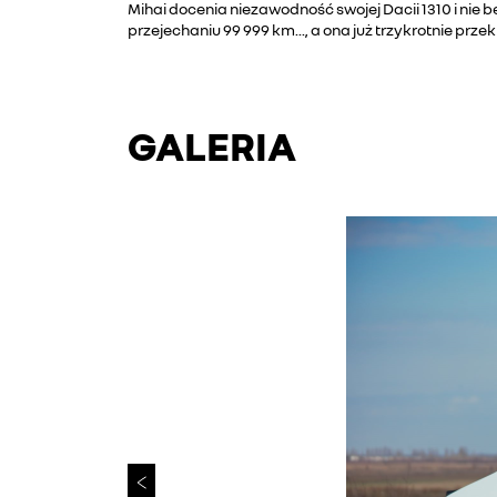
Mihai docenia niezawodność swojej Dacii 1310 i nie b
przejechaniu 99 999 km..., a ona już trzykrotnie prze
GALERIA