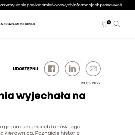
a otrzymywanie powiadomień o nowych informacjach prasowych.
0
-NISSAN-MITSUBISHI
UDOSTĘPNIJ
23.05.2022
nia wyjechała na
nego grona rumuńskich fanów tego
a kierownicą. Poznajcie historię