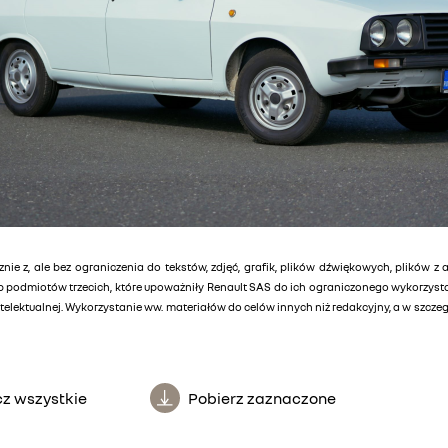
znie z, ale bez ograniczenia do tekstów, zdjęć, grafik, plików dźwiękowych, plików z 
lub podmiotów trzecich, które upoważniły Renault SAS do ich ograniczonego wykorzys
elektualnej. Wykorzystanie ww. materiałów do celów innych niż redakcyjny, a w szcz
z wszystkie
Pobierz zaznaczone