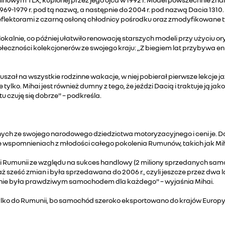
69-1979 r. pod tą nazwą, a następnie do 2004 r. pod nazwą Dacia 1310
flektorami z czarną osłoną chłodnicy pośrodku oraz zmodyfikowane ty
lokalnie, co później ułatwiło renowację starszych modeli przy użyciu o
ołeczności kolekcjonerów ze swojego kraju: „Z biegiem lat przybywa e
wyruszał na wszystkie rodzinne wakacje, w niej pobierał pierwsze lek
ylko. Mihai jest również dumny z tego, że jeździ Dacią i traktuje ją ja
tu czuję się dobrze" – podkreśla.
ch ze swojego narodowego dziedzictwa motoryzacyjnego i ceni je. Dac
e wspomnieniach z młodości całego pokolenia Rumunów, takich jak Mih
orii Rumunii ze względu na sukces handlowy (2 miliony sprzedanych samo
aż sześć zmian i była sprzedawana do 2006 r., czyli jeszcze przez dwa 
enie była prawdziwym samochodem dla każdego" – wyjaśnia Mihai.
tylko do Rumunii, bo samochód szeroko eksportowano do krajów Europy 