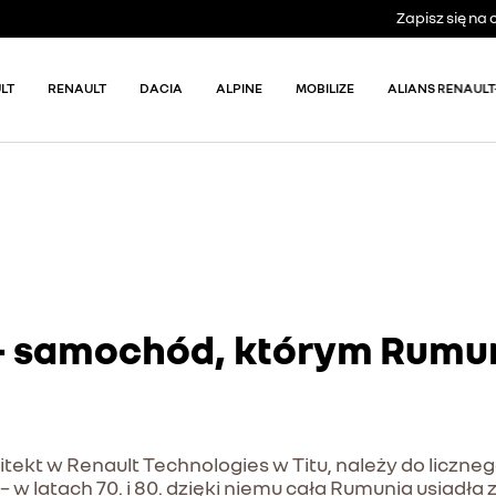
Zapisz się n
LT
RENAULT
DACIA
ALPINE
MOBILIZE
ALIANS RENAULT
 - samochód, którym Rumu
rchitekt w Renault Technologies w Titu, należy do licz
 latach 70. i 80. dzięki niemu cała Rumunia usiadła z