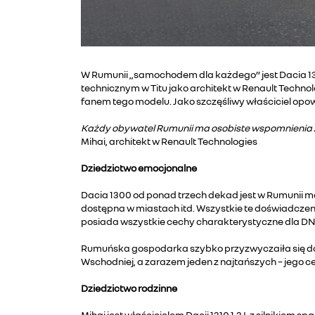
W Rumunii „samochodem dla każdego” jest Dacia 130
technicznym w Titu jako architekt w Renault Techno
fanem tego modelu. Jako szczęśliwy właściciel opow
Każdy obywatel Rumunii ma osobiste wspomnienia zwią
Mihai, architekt w Renault Technologies
Dziedzictwo emocjonalne
Dacia 1300 od ponad trzech dekad jest w Rumunii 
dostępna w miastach itd. Wszystkie te doświadczenia
posiada wszystkie cechy charakterystyczne dla DN
Rumuńska gospodarka szybko przyzwyczaiła się do t
Wschodniej, a zarazem jeden z najtańszych – jego c
Dziedzictwo rodzinne
Mihai jest właścicielem Dacii 1310 1,3 L z silnikiem