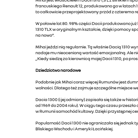
francuskiego Renault 12, produkowano go w latach 19
to całkowicie przeprojektowany przód z czterema re
W połowie lat 80. 98% części Dacii produkowano już 
1310 TLX w oryginalnym kształcie, dzięki pomocy sp
na nowo”.
Mihai jeździ nią regularnie. Tą właśnie Dacią 1310 
nadaje mu nieocenioną wartość emocjonalną. Ale nie t
„Kiedy siedzę za kierownicą mojej Dacii 1310, po pros
Dziedzictwo narodowe
Podobnie jak Mihai coraz więcej Rumunów jest dumny
wolności. Dlatego też zajmuje szczególne miejsce w
Dacia 1300 (i jej odmiany) zapisała się także w hist
od 1969 do 2004 roku). W ciągu tego czasu przeszła 
w Rumunii samochód kultowy. Dzięki przystępnej c
Popularność Dacii 1300 nie ograniczała się jednak 
Bliskiego Wschodu i Ameryki Łacińskiej.