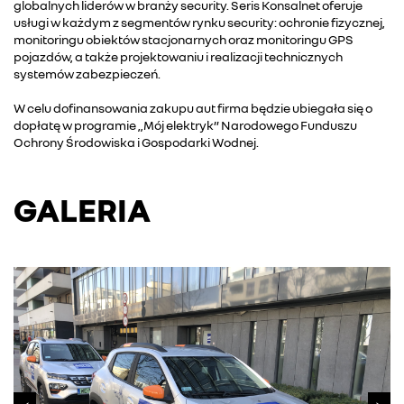
globalnych liderów w branży security. Seris Konsalnet oferuje
usługi w każdym z segmentów rynku security: ochronie fizycznej,
monitoringu obiektów stacjonarnych oraz monitoringu GPS
pojazdów, a także projektowaniu i realizacji technicznych
systemów zabezpieczeń.
W celu dofinansowania zakupu aut firma będzie ubiegała się o
dopłatę w programie „Mój elektryk” Narodowego Funduszu
Ochrony Środowiska i Gospodarki Wodnej.
GALERIA