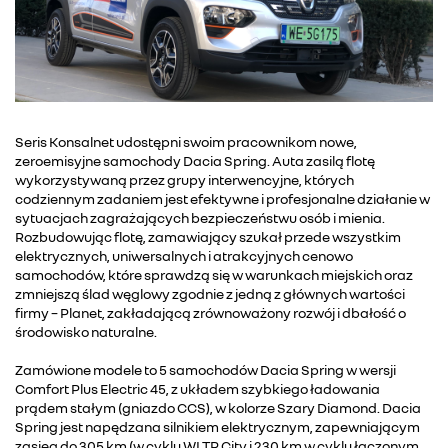
Seris Konsalnet udostępni swoim pracownikom nowe,
zeroemisyjne samochody Dacia Spring. Auta zasilą flotę
wykorzystywaną przez grupy interwencyjne, których
codziennym zadaniem jest efektywne i profesjonalne działanie w
sytuacjach zagrażających bezpieczeństwu osób i mienia.
Rozbudowując flotę, zamawiający szukał przede wszystkim
elektrycznych, uniwersalnych i atrakcyjnych cenowo
samochodów, które sprawdzą się w warunkach miejskich oraz
zmniejszą ślad węglowy zgodnie z jedną z głównych wartości
firmy – Planet, zakładającą zrównoważony rozwój i dbałość o
środowisko naturalne.
Zamówione modele to 5 samochodów Dacia Spring w wersji
Comfort Plus Electric 45, z układem szybkiego ładowania
prądem stałym (gniazdo CCS), w kolorze Szary Diamond. Dacia
Spring jest napędzana silnikiem elektrycznym, zapewniającym
zasięg do 305 km (w cyklu WLTP City i 230 km w cyklu łączonym