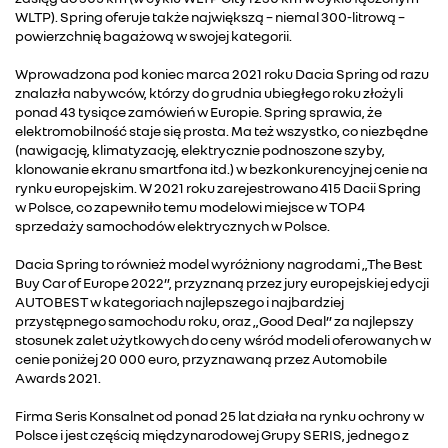
WLTP). Spring oferuje także największą – niemal 300-litrową –
powierzchnię bagażową w swojej kategorii.
Wprowadzona pod koniec marca 2021 roku Dacia Spring od razu
znalazła nabywców, którzy do grudnia ubiegłego roku złożyli
ponad 43 tysiące zamówień w Europie. Spring sprawia, że
elektromobilność staje się prosta. Ma też wszystko, co niezbędne
(nawigację, klimatyzację, elektrycznie podnoszone szyby,
klonowanie ekranu smartfona itd.) w bezkonkurencyjnej cenie na
rynku europejskim. W 2021 roku zarejestrowano 415 Dacii Spring
w Polsce, co zapewniło temu modelowi miejsce w TOP4
sprzedaży samochodów elektrycznych w Polsce.
Dacia Spring to również model wyróżniony nagrodami „The Best
Buy Car of Europe 2022”, przyznaną przez jury europejskiej edycji
AUTOBEST w kategoriach najlepszego i najbardziej
przystępnego samochodu roku, oraz „Good Deal” za najlepszy
stosunek zalet użytkowych do ceny wśród modeli oferowanych w
cenie poniżej 20 000 euro, przyznawaną przez Automobile
Awards 2021.
Firma Seris Konsalnet od ponad 25 lat działa na rynku ochrony w
Polsce i jest częścią międzynarodowej Grupy SERIS, jednego z