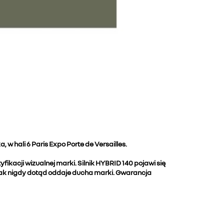
li 6 Paris Expo Porte de Versailles.
acji wizualnej marki. Silnik HYBRID 140 pojawi się
jak nigdy dotąd oddaje ducha marki. Gwarancja