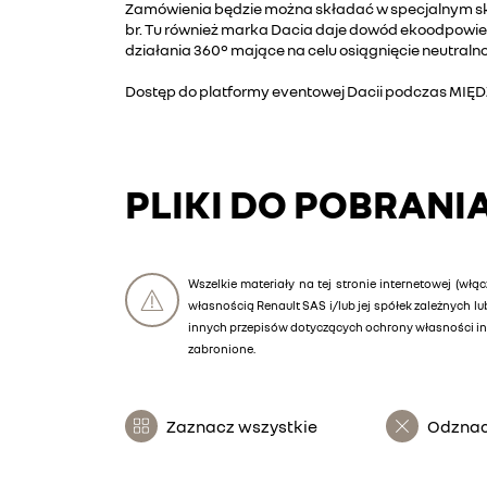
Zamówienia będzie można składać w specjalnym sk
br. Tu również marka Dacia daje dowód ekoodpowie
działania 360° mające na celu osiągnięcie neutraln
Dostęp do platformy eventowej Dacii podcz
PLIKI DO POBRANI
Wszelkie materiały na tej stronie internetowej (włąc
własnością Renault SAS i/lub jej spółek zależnych 
innych przepisów dotyczących ochrony własności int
zabronione.
Zaznacz wszystkie
Odznac