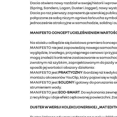
Dacia otwiera nowy rozdział w swojej historii i 
(Spring, Sandero, Logan, Duster i Jogger), nowy w
Dacia po raz pierwszy zaprezentuje szerokiej publi
połączone ze sobą niczym ogniwa łańcucha symbolizu
jednocześnie atrakcyjne w samochodzie, solidną i o
MANIFESTO CONCEPT UCIELEŚNIENIEM WARTOŚC
Na stoisku odbędzie się światowa premiera konce
MANIFESTO nie jest zapowiedzią nowego samochodu D
wyglądzie, trwałego, przystępnego cenowo i przyja
mogą znaleźć konkretne zastosowanie w samochod
zwrotnym niż szybkim, zaprojektowanym do jazdy w 
sposób jej wartości i obszary działania:
MANIFESTO jest
PRAKTYCZNY
i bardziej niż kied
montażu akcesoriów YouClip, który pojawi się w najb
MANIFESTO jest
SOLIDNY
i gotowy do poruszania s
strumieniem wody.
MANIFESTO jest
ECO-SMART
. Do wykonania zewnę
z recyklingu i daje efekt cętkowanej powierzchni. Z
DUSTER W WERSJI KOLEKCJONERSKIEJ „MAT EDIT
Duster, którego od wprowadzenia na rynek w 2010 r