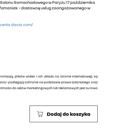
o Salonu Samochodowego w Paryżu 17 października
ę Infomaniak – dostawcę usług zaangażowanego w
events.dacia.com/
animacją, plików wideo i ich układu na stronie internetowej), są
tania i podlegają ochronie na podstawie prawa autorskiego oraz
ególności do celów marketingowych lub reklamowych jest surowo
Dodaj do koszyka