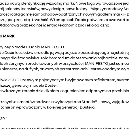
wprowadza nową identyfikację wizualną marki. Nowe logo wprowadzone
ystrój salonów i serwisów, nowy design, nowe kolory… Międzynarodowy
czności całą gamę samochodów opatrzonych nowym godłem marki – Dacia L
jące prostotę i trwałość. W ten sposób Dacia potwierdza swe wartości
utdoorową oraz ekointeligentną (ekonomiczną i ekologiczną).
I MARKI
pcyjnego modelu Dacia MANIFESTO.
acii, lecz odzwierciedla jej wizję pojazdu posiadającego najistotni
znego dla środowiska. To laboratorium do testowania najbardziej zaa
ach seryjnych produkowanych w przyszłości. MANIFESTO jest samo
plenerze, na dużych, otwartych przestrzeniach. Jest swobodnym wyra
ykolwiek COOL ze swym pojedynczym i wyjmowanym reflektorem, syst
liższej generacji modelu Duster.
ię w każdym terenie dzięki kołom z ogumieniem odpornym na przebicia
trznych elementów nadwozia wykorzystano Starkle® – nowy, wyjątkow
ostanie on wprowadzony w kolejnej generacji Dustera.
ION
”
oku sprzedano ponad 2 miliony sztuk, jest kultowym modelem marki Da