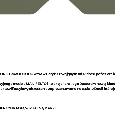
SAMOCHODOWYM w Paryżu, trwającym od 17 do 23 października, w ha
nego modelu MANIFESTO i kolekcjonerskiego Dustera w nowej identyfik
któw lifestylowych zostanie zaprezentowana na stoisku Dacii, które 
DENTYFIKACJĄ WIZUALNĄ MARKI