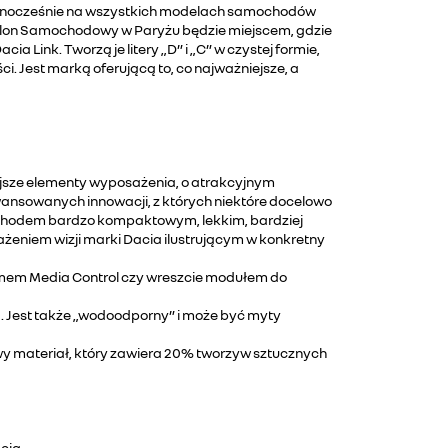
 jednocześnie na wszystkich modelach samochodów
 Salon Samochodowy w Paryżu będzie miejscem, gdzie
ink. Tworzą je litery „D” i „C” w czystej formie,
. Jest marką oferującą to, co najważniejsze, a
ejsze elementy wyposażenia, o atrakcyjnym
wansowanych innowacji, z których niektóre docelowo
chodem bardzo kompaktowym, lekkim, bardziej
żeniem wizji marki Dacia ilustrującym w konkretny
emem Media Control czy wreszcie modułem do
. Jest także „wodoodporny” i może być myty
y materiał, który zawiera 20% tworzyw sztucznych
cia.