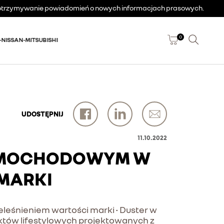
a otrzymywanie powiadomień o nowych informacjach prasowych.
0
-NISSAN-MITSUBISHI
UDOSTĘPNIJ
11.10.2022
SAMOCHODOWYM W
MARKI
leśnieniem wartości marki • Duster w
uktów lifestylowych projektowanych z