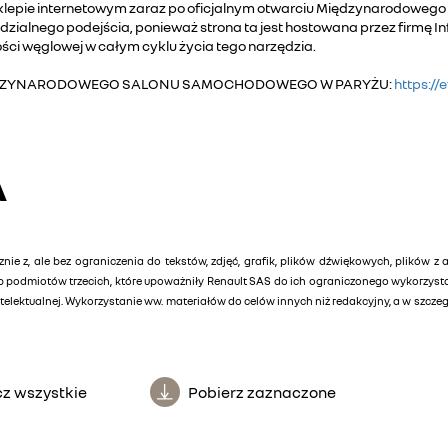
lepie internetowym zaraz po oficjalnym otwarciu Międzynarodoweg
dzialnego podejścia, ponieważ strona ta jest hostowana przez firm
ości węglowej w całym cyklu życia tego narzędzia.
as MIĘDZYNARODOWEGO SALONU SAMOCHODOWEGO W PARYŻU:
https://
A
znie z, ale bez ograniczenia do tekstów, zdjęć, grafik, plików dźwiękowych, plików z 
lub podmiotów trzecich, które upoważniły Renault SAS do ich ograniczonego wykorzys
elektualnej. Wykorzystanie ww. materiałów do celów innych niż redakcyjny, a w szcz
z wszystkie
Pobierz zaznaczone