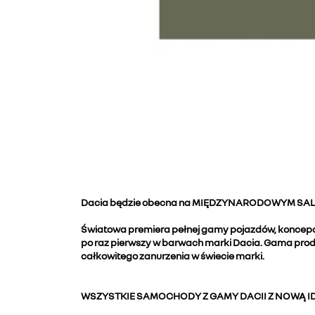
Dacia będzie obecna na MIĘDZYNARODOWYM SALONIE 
Światowa premiera pełnej gamy pojazdów, koncepcyj
po raz pierwszy w barwach marki Dacia. Gama produ
całkowitego zanurzenia w świecie marki.
WSZYSTKIE SAMOCHODY Z GAMY DACII Z NOWĄ I