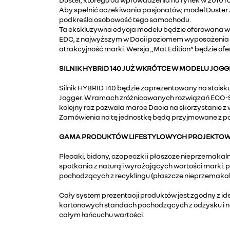
Aby spełnić oczekiwania pasjonatów, model Duster zo
podkreśla osobowość tego samochodu.
Ta ekskluzywna edycja modelu będzie oferowana w 
EDC, z najwyższym w Dacii poziomem wyposażenia i 
atrakcyjność marki. Wersja „Mat Edition” będzie o
SILNIK HYBRID 140 JUŻ WKRÓTCE W MODELU JOGG
Silnik HYBRID 140 będzie zaprezentowany na stoisk
Jogger. W ramach zróżnicowanych rozwiązań ECO-SM
kolejny raz pozwala marce Dacia na skorzystanie 
Zamówienia na tę jednostkę będą przyjmowane z poc
GAMA PRODUKTÓW LIFESTYLOWYCH PROJEKTOWA
Plecaki, bidony, czapeczki i płaszcze nieprzemaka
spotkania z naturą i wyrażających wartości marki: 
pochodzących z recyklingu (płaszcze nieprzemakalne
Cały system prezentacji produktów jest zgodny z id
kartonowych standach pochodzących z odzysku i nad
całym łańcuchu wartości.