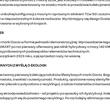
stanie zaprezentowany na stoisku marki w prawdziwie kolekcjonerskiej w
unikalnej konfiguracji z mocnym i sprawnym silnikiem TCe 150 i aut
w niepowtarzalnym kolorze nadwozia. Wyróżniający się design Duster
ferowana w wybranych krajach.
ER
u marki Dacia w formie jednostki demonstracyjnej. Wprowadzenie tego
ART po raz pierwszy oferowany jest silnik hybrydowy o mocy 140 KM
z wypróbowanych podzespołów i elementów technicznych.
zątkiem 2023 roku, a jej sprzedaż ruszy na wiosnę.
NYCH Z MYŚLĄ O EKOLOGII
lne tworzą pierwszą kolekcję produktów lifestylowych marki Dacia. 
prostota, trwałość i autentyczność. Produkty, opatrzone nową identyf
 i plecaki z polycottonu z recyklingu), a także materiałów zrównowa
eą ekoodpowiedzialności – od projektu po sposoby ich dystrybucji. Ko
ających się do powtórnego recyklingu. Po raz kolejny eliminacja rze