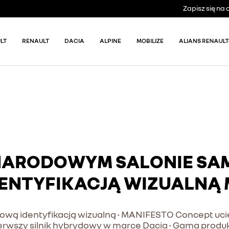
Zapisz się n
LT
RENAULT
DACIA
ALPINE
MOBILIZE
ALIANS RENAULT
YNARODOWYM SALONIE 
DENTYFIKACJĄ WIZUALNĄ 
ową identyfikacją wizualną • MANIFESTO Concept ucie
• Pierwszy silnik hybrydowy w marce Dacia • Gama prod