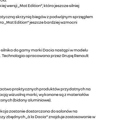
ersji „Mat Edition”, która jeszcze silniej
omatyczną skrzynią biegów z podwójnym sprzęgłem
a „Mat Edition” jeszcze bardziej wzmocni
 silnika do gamy marki Dacia nastąpi w modelu
. Technologia opracowana przez Grupę Renault
Bogactwo praktycznych produktów przydatnych na
ikacją wizualną marki, wykonane są z materiałów
żonych (bidony aluminiowe).
lekcja zostanie dostarczona do salonów na
czy zbędnych „à la Dacia” znajduje zastosowanie w