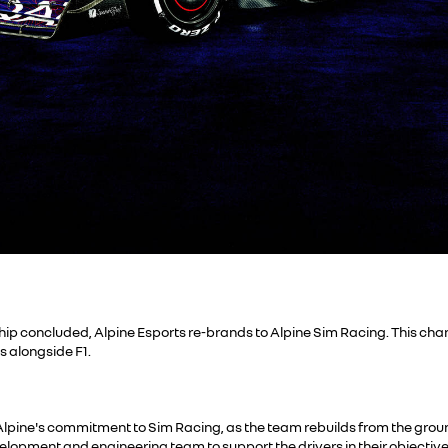
 concluded, Alpine Esports re-brands to Alpine Sim Racing. This chang
s alongside F1.
 Alpine's commitment to Sim Racing, as the team rebuilds from the ground
ment and engineering team to support the drivers in their objectives. 