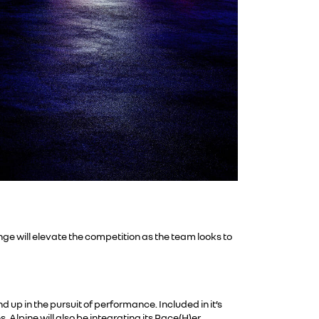
e will elevate the competition as the team looks to
 up in the pursuit of performance. Included in it’s
Alpine will also be integrating its Race(H)er