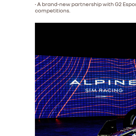
• A brand-new partnership with G2 Espor
competitions.