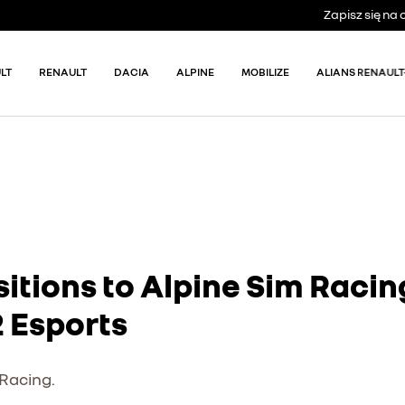
Zapisz się n
LT
RENAULT
DACIA
ALPINE
MOBILIZE
ALIANS RENAULT
sitions to Alpine Sim Rac
2 Esports
 Racing.