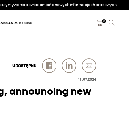
a otrzymywanie powiadomień o nowych informacjach prasowych.
0
-NISSAN-MITSUBISHI
UDOSTĘPNIJ
19.07.2024
ing, announcing new