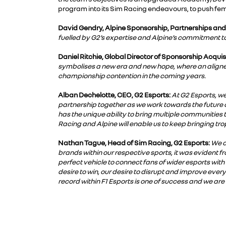
program into its Sim Racing endeavours, to push fem
David Gendry, Alpine Sponsorship, Partnerships an
fuelled by G2’s expertise and Alpine’s commitment t
Daniel Ritchie, Global Director of Sponsorship Acquisi
symbolises a new era and new hope, where an aligned 
championship contention in the coming years.
Alban Dechelotte, CEO, G2 Esports:
At G2 Esports, we
partnership together as we work towards the future of
has the unique ability to bring multiple communities to
Racing and Alpine will enable us to keep bringing tr
Nathan Tague, Head of Sim Racing, G2 Esports:
We a
brands within our respective sports, it was evident 
perfect vehicle to connect fans of wider esports with
desire to win, our desire to disrupt and improve every
record within F1 Esports is one of success and we are