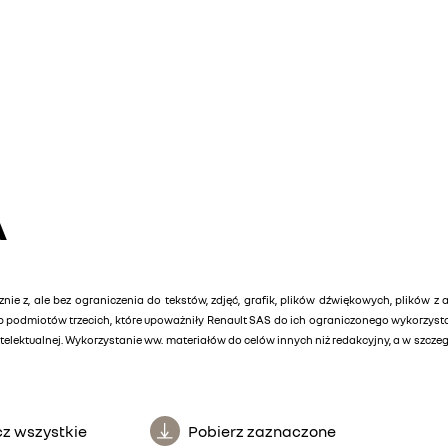
A
znie z, ale bez ograniczenia do tekstów, zdjęć, grafik, plików dźwiękowych, plików z 
lub podmiotów trzecich, które upoważniły Renault SAS do ich ograniczonego wykorzys
elektualnej. Wykorzystanie ww. materiałów do celów innych niż redakcyjny, a w szcz
z wszystkie
Pobierz zaznaczone