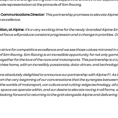
ale representation at the pinnacle of Sim Racing.
d Communications Director:
This partnership promises to elevate Alpi
o excellence.
tion, at Alpine:
It’s a very exciting time for the newly-branded Alpine S
focus will produce constant progression and a change in priorities. Our
 strive for competitive excellence and we see those values mirrored in 
 Sim Racing. Sim Racing is an incredible opportunity for not only gaming
gether for the love of the race and motorsports. This partnership is a tur
ophies home, with an incredibly passionate, data-driven, and technolog
re absolutely delighted to announce our partnership with Alpine F1. As
from the very beginning of our conversations that the synergies betwee
 the worlds of motorsport, car culture and cutting-edge technology, all 
 space we operate within, and our desire to elevate racing in all forms, w
 looking forward to returning to the grid alongside Alpine and deliverin