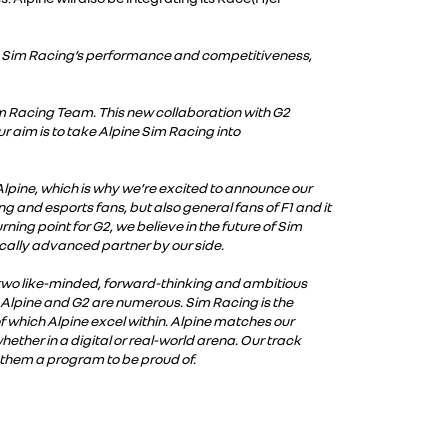
ne Sim Racing’s performance and competitiveness,
im Racing Team. This new collaboration with G2
 aim is to take Alpine Sim Racing into
Alpine, which is why we’re excited to announce our
 and esports fans, but also general fans of F1 and it
ning point for G2, we believe in the future of Sim
ically advanced partner by our side.
 two like-minded, forward-thinking and ambitious
n Alpine and G2 are numerous. Sim Racing is the
of which Alpine excel within. Alpine matches our
hether in a digital or real-world arena. Our track
g them a program to be proud of.