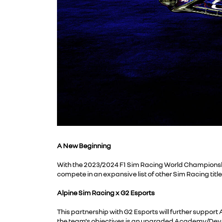
A New Beginning
With the 2023/2024 F1 Sim Racing World Championship
compete in an expansive list of other Sim Racing title
Alpine Sim Racing x G2 Esports
This partnership with G2 Esports will further support
the team's objectives is an upgraded Academy/Develop