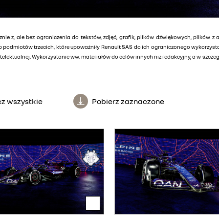
znie z, ale bez ograniczenia do tekstów, zdjęć, grafik, plików dźwiękowych, plików z 
lub podmiotów trzecich, które upoważniły Renault SAS do ich ograniczonego wykorzys
elektualnej. Wykorzystanie ww. materiałów do celów innych niż redakcyjny, a w szcz
z wszystkie
Pobierz zaznaczone