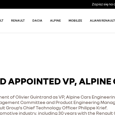
Zapisz się n
LT
RENAULT
DACIA
ALPINE
MOBILIZE
ALIANS RENAULT
D APPOINTED VP, ALPINE
t of Olivier Guintrand as VP, Alpine Cars Engineering
agement Committee and Product Engineering Manage
lt Group's Chief Technology Officer Philippe Krief.
omotive industry, including 30 years with the Renault G