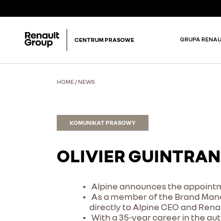
GRUPA RENAU
CENTRUM PRASOWE
HOME
/
NEWS
KOMUNIKAT PRASOWY
OLIVIER GUINTRAN
Alpine announces the appointmen
As a member of the Brand Man
directly to Alpine CEO and Renau
With a 35-year career in the aut