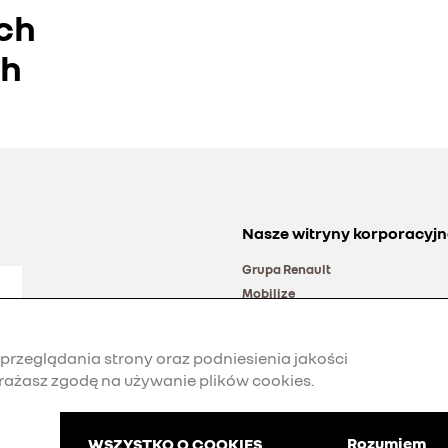
ch
ch
Nasze witryny korporacyjn
Grupa Renault
Mobilize
Alliance
rzeglądania strony oraz podniesienia jakości
rażasz zgodę na używanie plików cookies.
Rozumiem
WSZYSTKO O COOKIES