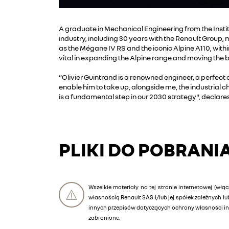
A graduate in Mechanical Engineering from the Instit
industry, including 30 years with the Renault Group, 
as the Mégane IV RS and the iconic Alpine A110, within
vital in expanding the Alpine range and moving the 
“Olivier Guintrand is a renowned engineer, a perfect 
enable him to take up, alongside me, the industrial 
is a fundamental step in our 2030 strategy", declare
PLIKI DO POBRANI
Wszelkie materiały na tej stronie internetowej (włąc
własnością Renault SAS i/lub jej spółek zależnych 
innych przepisów dotyczących ochrony własności int
zabronione.