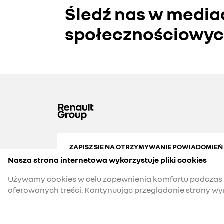
Śledź nas w media
społecznościowy
ZAPISZ SIĘ NA OTRZYMYWANIE POWIADOMIEŃ
Nasza strona internetowa wykorzystuje pliki cookies
Używamy cookies w celu zapewnienia komfortu podczas p
oferowanych treści. Kontynuując przeglądanie strony wy