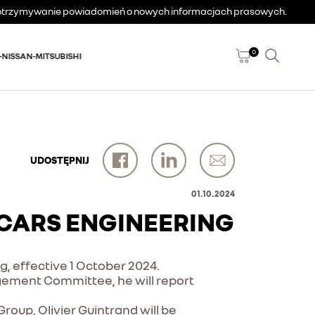
a otrzymywanie powiadomień o nowych informacjach prasowych.
0
-NISSAN-MITSUBISHI
UDOSTĘPNIJ
01.10.2024
 CARS ENGINEERING
, effective 1 October 2024.
ment Committee, he will report
roup, Olivier Guintrand will be