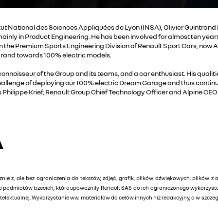
ut National des Sciences Appliquées de Lyon (INSA), Olivier Guintrand 
mainly in Product Engineering. He has been involved for almost ten years
 the Premium Sports Engineering Division of Renault Sport Cars, now Alpi
brand towards 100% electric models.
connoisseur of the Group and its teams, and a car enthusiast. His qualit
challenge of deploying our 100% electric Dream Garage and thus continue
s Philippe Krief, Renault Group Chief Technology Officer and Alpine CEO
A
znie z, ale bez ograniczenia do tekstów, zdjęć, grafik, plików dźwiękowych, plików z 
lub podmiotów trzecich, które upoważniły Renault SAS do ich ograniczonego wykorzys
elektualnej. Wykorzystanie ww. materiałów do celów innych niż redakcyjny, a w szcz