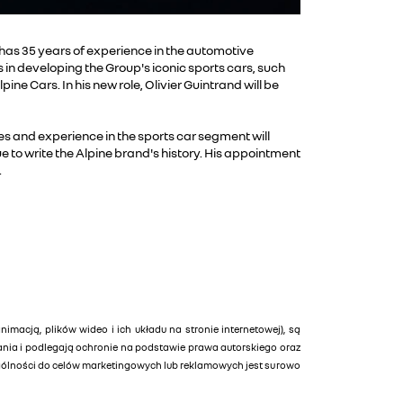
has 35 years of experience in the automotive
 in developing the Group's iconic sports cars, such
ne Cars. In his new role, Olivier Guintrand will be
ies and experience in the sports car segment will
 to write the Alpine brand's history. His appointment
.
animacją, plików wideo i ich układu na stronie internetowej), są
tania i podlegają ochronie na podstawie prawa autorskiego oraz
ególności do celów marketingowych lub reklamowych jest surowo