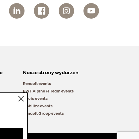
e
Nasze strony wydarzeń
Renault events
BWT Alpine F1 Team events
Dacia events
Mobilize events
Renault Group events