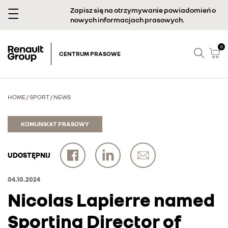
Zapisz się na otrzymywanie powiadomień o
nowych informacjach prasowych.
0
CENTRUM PRASOWE
HOME
/
SPORT
/
NEWS
KOMUNIKAT PRASOWY
UDOSTĘPNIJ
04.10.2024
Nicolas Lapierre named
Sporting Director of