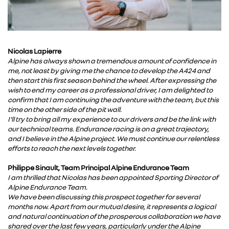
Nicolas Lapierre
Alpine has always shown a tremendous amount of confidence in
me, not least by giving me the chance to develop the A424 and
then start this first season behind the wheel. After expressing the
wish to end my career as a professional driver, I am delighted to
confirm that I am continuing the adventure with the team, but this
time on the other side of the pit wall.
I'll try to bring all my experience to our drivers and be the link with
our technical teams. Endurance racing is on a great trajectory,
and I believe in the Alpine project. We must continue our relentless
efforts to reach the next levels together.
Philippe Sinault, Team Principal Alpine Endurance Team
I am thrilled that Nicolas has been appointed Sporting Director of
Alpine Endurance Team.
We have been discussing this prospect together for several
months now. Apart from our mutual desire, it represents a logical
and natural continuation of the prosperous collaboration we have
shared over the last few years, particularly under the Alpine