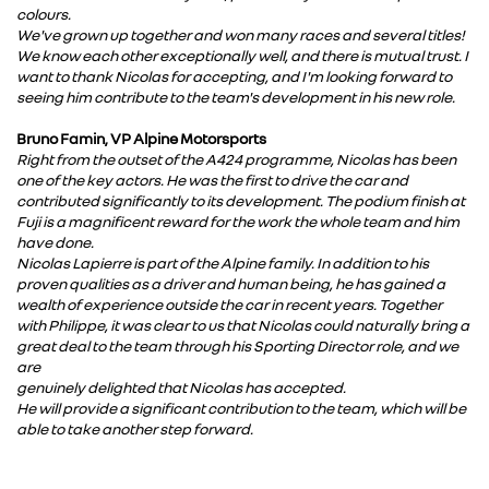
colours.
We've grown up together and won many races and several titles!
We know each other exceptionally well, and there is mutual trust. I
want to thank Nicolas for accepting, and I'm looking forward to
seeing him contribute to the team's development in his new role.
Bruno Famin, VP Alpine Motorsports
Right from the outset of the A424 programme, Nicolas has been
one of the key actors. He was the first to drive the car and
contributed significantly to its development. The podium finish at
Fuji is a magnificent reward for the work the whole team and him
have done.
Nicolas Lapierre is part of the Alpine family. In addition to his
proven qualities as a driver and human being, he has gained a
wealth of experience outside the car in recent years. Together
with Philippe, it was clear to us that Nicolas could naturally bring a
great deal to the team through his Sporting Director role, and we
are
genuinely delighted that Nicolas has accepted.
He will provide a significant contribution to the team, which will be
able to take another step forward.