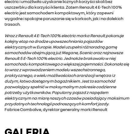
electric i umożliwiła uzyskanie licznych korzyści skali bez
uszczerbku dla korzyści klienta. Zatem Renault 4 E-Tech 100%
electric jest samochodem kompaktowym, który zapewni
wygodne i spokojne poruszanie się w korkach, jak i na dalekich
trasach.
Wraz z Renault 4 E-Tech 100% electric marka Renault pokonuje
kolejny etap na drodze upowszechniania pojazdów
elektrycznych w Europie. Model uzupełni różnorodną gamę
samochodów obejmującą już Megane, Scenic oraz najnowsze
Renault 5 E-Tech 100% electric. Jednakże brakowało w niej
samochodu kompaktowego o większej pojemności. Dokonało się
to wraz z wprowadzeniem modelu wszechstronnego,
praktycznego, o wielu możliwościach aranżacji wnętrza i z
dużym, łatwo dostępnym bagażnikiem. Jest to samochód
pozwalający spełnić w maksymalnym zakresie codzienne
potrzeby użytkowników. Popularny pojazd z napędem
elektrycznym na miarę naszych czasów posiadający maksimum
przydatnych technologii podnoszących komfort jazdy.
Fabrice Cambolive, dyrektor generalny marki Renault
GALERIA