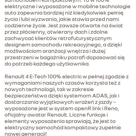
elektryczne i wyposażone w mobilne technologie
auto zapewnia bardziej niż kiedykolwiek pełnię
życia i lubi wyzwania, jakie stawia przed nami
codzienne życie. Jest zawsze otwarte na świat
przez płócienny, otwierany dach i zdolne
zachwycać klientów retrofuturystycznym
designem samochodu rekreacyjnego, a dzięki
możliwościom aranżacji wnętrza i dużej
przestrzeni w bagażniku potrafi dopasować się
do potrzeb każdego użytkownika.
Renault 4 E-Tech 100% electric w pełnej zgodzie z
wymaganiami naszych czasów korzysta też z
nowych technologii, tak w zakresie
bezpieczeństwa dzięki systemom ADAS, jak i
dostarczania wyjątkowych wrażeń z jazdy –
wyposażone jest w system openR link i Reno,
oficjalny awatar Renault. Liczne funkcje i
elementy wyposażenia sprawiają, że jest to
elektryczny samochód kompaktowy zupełnie
nowej generacji!