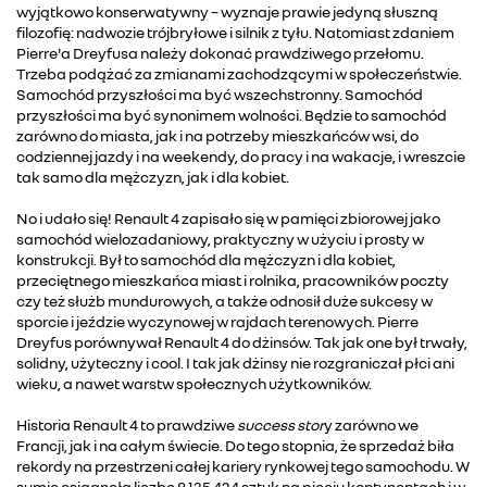
wyjątkowo konserwatywny – wyznaje prawie jedyną słuszną
filozofię: nadwozie trójbryłowe i silnik z tyłu. Natomiast zdaniem
Pierre'a Dreyfusa należy dokonać prawdziwego przełomu.
Trzeba podążać za zmianami zachodzącymi w społeczeństwie.
Samochód przyszłości ma być wszechstronny. Samochód
przyszłości ma być synonimem wolności. Będzie to samochód
zarówno do miasta, jak i na potrzeby mieszkańców wsi, do
codziennej jazdy i na weekendy, do pracy i na wakacje, i wreszcie
tak samo dla mężczyzn, jak i dla kobiet.
No i udało się! Renault 4 zapisało się w pamięci zbiorowej jako
samochód wielozadaniowy, praktyczny w użyciu i prosty w
konstrukcji. Był to samochód dla mężczyzn i dla kobiet,
przeciętnego mieszkańca miast i rolnika, pracowników poczty
czy też służb mundurowych, a także odnosił duże sukcesy w
sporcie i jeździe wyczynowej w rajdach terenowych. Pierre
Dreyfus porównywał Renault 4 do dżinsów. Tak jak one był trwały,
solidny, użyteczny i cool. I tak jak dżinsy nie rozgraniczał płci ani
wieku, a nawet warstw społecznych użytkowników.
Historia Renault 4 to prawdziwe
success stor
y zarówno we
Francji, jak i na całym świecie. Do tego stopnia, że sprzedaż biła
rekordy na przestrzeni całej kariery rynkowej tego samochodu. W
sumie osiągnęła liczbę 8 135 424 sztuk na pięciu kontynentach i w