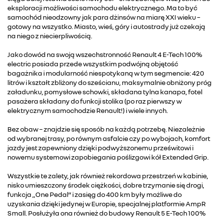
eksploracji możliwości samochodu elektrycznego. Ma to być
samochód nieodzowny jak para dżinsów na miarę XXI wieku –
gotowy na wszystko. Miasto, wieś, góry i autostrady już czekają
na niego z niecierpliwością.
Jako dowód na swoją wszechstronność Renault 4 E-Tech 100%
electric posiada przede wszystkim podwójną objętość
bagażnika i modularność niespotykaną w tym segmencie: 420
litrów i kształt zbliżony do sześcianu, maksymalnie obniżony próg
załadunku, pomysłowe schowki, składana tylna kanapa, fotel
pasażera składany do funkcji stolika (po raz pierwszy w
elektrycznym samochodzie Renault!) i wiele innych.
Bez obaw – znajdzie się sposób na każdą potrzebę. Niezależnie
od wybranej trasy, po równym asfalcie czy po wybojach, komfort
jazdy jest zapewniony dzięki podwyższonemu prześwitowi i
nowemu systemowi zapobiegania poślizgowi kół Extended Grip.
Wszystkie te zalety, jak również rekordowa przestrzeń w kabinie,
nisko umieszczony środek ciężkości, dobre trzymanie się drogi,
funkcja „One Pedal” i zasięg do 400 km były możliwe do
uzyskania dzięki jedynej w Europie, specjalnej platformie AmpR
Small. Posłużyła ona również do budowy Renault 5 E-Tech 100%