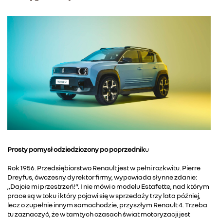
Prosty pomysł odziedziczony po poprzednik
u
Rok 1956. Przedsiębiorstwo Renault jest w pełni rozkwitu. Pierre
Dreyfus, ówczesny dyrektor firmy, wypowiada słynne zdanie:
„Dajcie mi przestrzeń!”. I nie mówi o modelu Estafette, nad którym
prace są w toku i który pojawi się w sprzedaży trzy lata później,
lecz o zupełnie innym samochodzie, przyszłym Renault 4. Trzeba
tu zaznaczyć, że w tamtych czasach świat motoryzacji jest