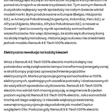
ponad stu krajach w okresie trzydziestu lat. Tym samym Renault
4 uzyskało najlepszy wynik sprzedaży na całym świecie wśród
modeli marki. Było produkowane w Europie (Belgia, Hiszpania
itd.), w Ameryce Południowej (Argentyna, Kolumbia, Peru itd.), w
Afryce (Algieria, Maroko, Afryka Południowa itd.), a nawet w
Oceanii – i jest to czwarty wynik sprzedaży samochodów
wszechczasów. Nic więc dziwnego, że stało się kulturową ikoną
na skalę międzynarodową. Historia jego sukcesu nie onieśmiela
jednak modelu Renault 4 E-Tech 100% electric.
Elektryczna rewolucja na każdą kieszeń
Wraz z Renault 4 E-Tech 100% electric marka kolejny raz
potwierdza wolę zwiększenia tempa transformacji energetycznej
w skali Europy poprzez upowszechnienie pojazdów
elektrycznych. Marka proponuje gamę samochodów w 100%
elektrycznych, spełniających wszelkie potrzeby i dostosowanych
do wszystkich sposobów użytkowania. Renault 4 E-Tech 100%
electric ma wśród nich mocną pozycję, w segmencie B o jeden
poziom wyżej niż Renault 5 E-Tech 100% electric. Jako samochód
trochę od niego większy i z niewiele większą przestrzenią
wewnętrzną pozycjonuje się podobnie jak model Captur
względem Clio. Podczas gdy Renault 5 E-Tech 100% electric