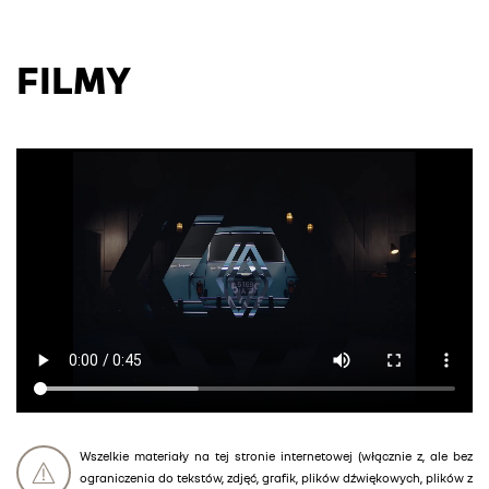
FILMY
Wszelkie materiały na tej stronie internetowej (włącznie z, ale bez
ograniczenia do tekstów, zdjęć, grafik, plików dźwiękowych, plików z