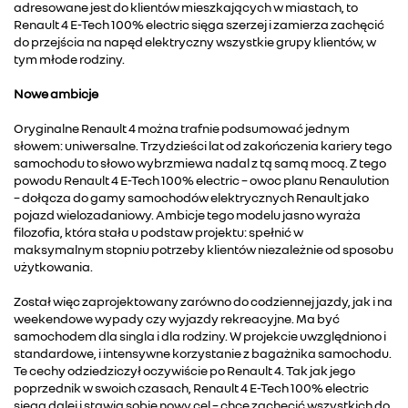
adresowane jest do klientów mieszkających w miastach, to
Renault 4 E-Tech 100% electric sięga szerzej i zamierza zachęcić
do przejścia na napęd elektryczny wszystkie grupy klientów, w
tym młode rodziny.
Nowe ambicje
Oryginalne Renault 4 można trafnie podsumować jednym
słowem: uniwersalne. Trzydzieści lat od zakończenia kariery tego
samochodu to słowo wybrzmiewa nadal z tą samą mocą. Z tego
powodu Renault 4 E-Tech 100% electric – owoc planu Renaulution
– dołącza do gamy samochodów elektrycznych Renault jako
pojazd wielozadaniowy. Ambicje tego modelu jasno wyraża
filozofia, która stała u podstaw projektu: spełnić w
maksymalnym stopniu potrzeby klientów niezależnie od sposobu
użytkowania.
Został więc zaprojektowany zarówno do codziennej jazdy, jak i na
weekendowe wypady czy wyjazdy rekreacyjne. Ma być
samochodem dla singla i dla rodziny. W projekcie uwzględniono i
standardowe, i intensywne korzystanie z bagażnika samochodu.
Te cechy odziedziczył oczywiście po Renault 4. Tak jak jego
poprzednik w swoich czasach, Renault 4 E-Tech 100% electric
sięga dalej i stawia sobie nowy cel – chce zachęcić wszystkich do