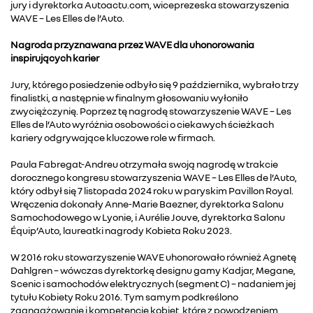
jury i dyrektorka Autoactu.com, wiceprezeska stowarzyszenia
WAVE – Les Elles de l’Auto.
Nagroda przyznawana przez WAVE dla uhonorowania
inspirujących karier
Jury, którego posiedzenie odbyło się 9 października, wybrało trzy
finalistki, a następnie w finalnym głosowaniu wyłoniło
zwyciężczynię. Poprzez tę nagrodę stowarzyszenie WAVE – Les
Elles de l’Auto wyróżnia osobowości o ciekawych ścieżkach
kariery odgrywające kluczowe role w firmach.
Paula Fabregat-Andreu otrzymała swoją nagrodę w trakcie
dorocznego kongresu stowarzyszenia WAVE – Les Elles de l’Auto,
który odbył się 7 listopada 2024 roku w paryskim Pavillon Royal.
Wręczenia dokonały Anne-Marie Baezner, dyrektorka Salonu
Samochodowego w Lyonie, i Aurélie Jouve, dyrektorka Salonu
Équip’Auto, laureatki nagrody Kobieta Roku 2023.
W 2016 roku stowarzyszenie WAVE uhonorowało również Agnetę
Dahlgren – wówczas dyrektorkę designu gamy Kadjar, Megane,
Scenic i samochodów elektrycznych (segment C) – nadaniem jej
tytułu Kobiety Roku 2016. Tym samym podkreślono
zaangażowanie i kompetencje kobiet, które z powodzeniem