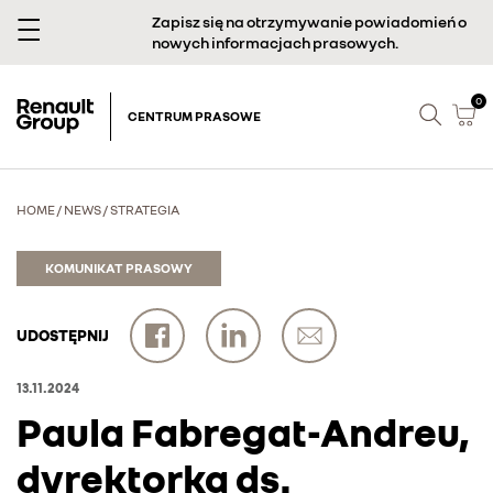
Zapisz się na otrzymywanie powiadomień o
nowych informacjach prasowych.
0
CENTRUM PRASOWE
HOME
/
NEWS
/
STRATEGIA
KOMUNIKAT PRASOWY
UDOSTĘPNIJ
13.11.2024
Paula Fabregat-Andreu,
dyrektorka ds.