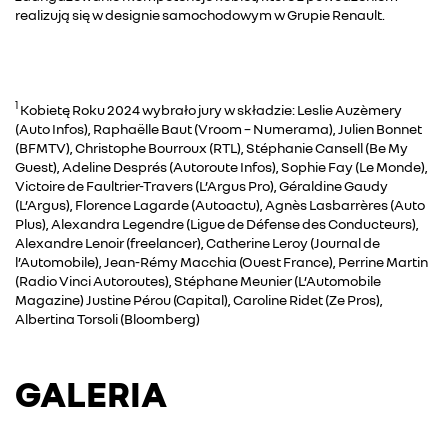
realizują się w designie samochodowym w Grupie Renault.
1
Kobietę Roku 2024 wybrało jury w składzie: Leslie Auzèmery
(Auto Infos), Raphaëlle Baut (Vroom – Numerama), Julien Bonnet
(BFMTV), Christophe Bourroux (RTL), Stéphanie Cansell (Be My
Guest), Adeline Després (Autoroute Infos), Sophie Fay (Le Monde),
Victoire de Faultrier-Travers (L’Argus Pro), Géraldine Gaudy
(L’Argus), Florence Lagarde (Autoactu), Agnès Lasbarrères (Auto
Plus), Alexandra Legendre (Ligue de Défense des Conducteurs),
Alexandre Lenoir (freelancer), Catherine Leroy (Journal de
l’Automobile), Jean-Rémy Macchia (Ouest France), Perrine Martin
(Radio Vinci Autoroutes), Stéphane Meunier (L’Automobile
Magazine) Justine Pérou (Capital), Caroline Ridet (Ze Pros),
Albertina Torsoli (Bloomberg)
GALERIA