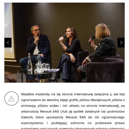
Wszelkie materiały na tej stronie internetowej (włącznie z, ale bez
ograniczenia do tekstów, zdjęć, grafik, plików dźwiękowych, plików z
animacją, plików wideo i ich układu na stronie internetowej), są
własnością Renault SAS i/lub jej spółek zależnych lub podmiotów
trzecich, które upoważniły Renault SAS do ich ograniczonego
wykorzystania i podlegają ochronie na podstawie prawa
autorskiego oraz innych przepisów dotyczących ochrony własności