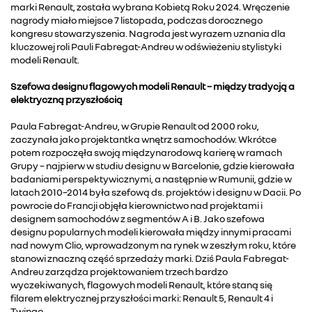
marki Renault, została wybrana Kobietą Roku 2024. Wręczenie
nagrody miało miejsce 7 listopada, podczas dorocznego
kongresu stowarzyszenia. Nagroda jest wyrazem uznania dla
kluczowej roli Pauli Fabregat-Andreu w odświeżeniu stylistyki
modeli Renault.
Szefowa designu flagowych modeli Renault – między tradycją a
elektryczną przyszłością
Paula Fabregat-Andreu, w Grupie Renault od 2000 roku,
zaczynała jako projektantka wnętrz samochodów. Wkrótce
potem rozpoczęła swoją międzynarodową karierę w ramach
Grupy – najpierw w studiu designu w Barcelonie, gdzie kierowała
badaniami perspektywicznymi, a następnie w Rumunii, gdzie w
latach 2010–2014 była szefową ds. projektów i designu w Dacii. Po
powrocie do Francji objęła kierownictwo nad projektami i
designem samochodów z segmentów A i B. Jako szefowa
designu popularnych modeli kierowała między innymi pracami
nad nowym Clio, wprowadzonym na rynek w zeszłym roku, które
stanowi znaczną część sprzedaży marki. Dziś Paula Fabregat-
Andreu zarządza projektowaniem trzech bardzo
wyczekiwanych, flagowych modeli Renault, które staną się
filarem elektrycznej przyszłości marki: Renault 5, Renault 4 i
Twingo.