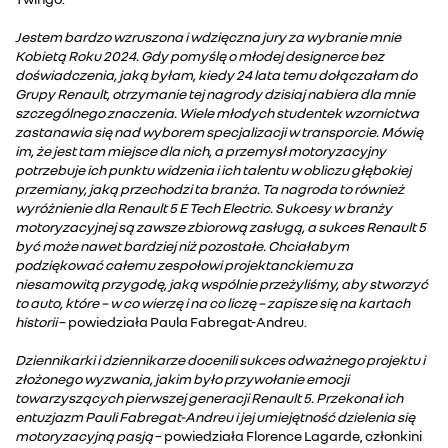
Jestem bardzo wzruszona i wdzięczna jury za wybranie mnie
Kobietą Roku 2024. Gdy pomyślę o młodej designerce bez
doświadczenia, jaką byłam, kiedy 24 lata temu dołączałam do
Grupy Renault, otrzymanie tej nagrody dzisiaj nabiera dla mnie
szczególnego znaczenia. Wiele młodych studentek wzornictwa
zastanawia się nad wyborem specjalizacji w transporcie. Mówię
im, że jest tam miejsce dla nich, a przemysł motoryzacyjny
potrzebuje ich punktu widzenia i ich talentu w obliczu głębokiej
przemiany, jaką przechodzi ta branża. Ta nagroda to również
wyróżnienie dla Renault 5 E Tech Electric. Sukcesy w branży
motoryzacyjnej są zawsze zbiorową zasługą, a sukces Renault 5
być może nawet bardziej niż pozostałe. Chciałabym
podziękować całemu zespołowi projektanckiemu za
niesamowitą przygodę, jaką wspólnie przeżyliśmy, aby stworzyć
to auto, które – w co wierzę i na co liczę – zapisze się na kartach
historii
– powiedziała Paula Fabregat-Andreu.
Dziennikarki i dziennikarze docenili sukces odważnego projektu i
złożonego wyzwania, jakim było przywołanie emocji
towarzyszących pierwszej generacji Renault 5. Przekonał ich
entuzjazm Pauli Fabregat-Andreu i jej umiejętność dzielenia się
motoryzacyjną pasją
– powiedziała Florence Lagarde, członkini