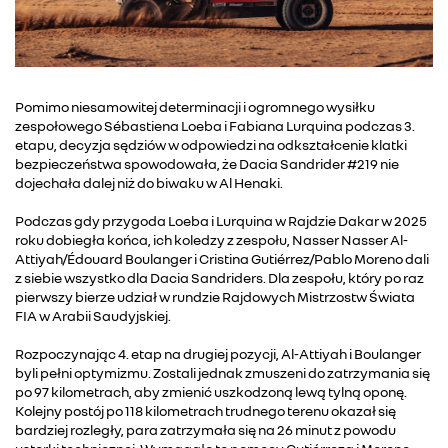
Pomimo niesamowitej determinacji i ogromnego wysiłku
zespołowego Sébastiena Loeba i Fabiana Lurquina podczas 3.
etapu, decyzja sędziów w odpowiedzi na odkształcenie klatki
bezpieczeństwa spowodowała, że Dacia Sandrider #219 nie
dojechała dalej niż do biwaku w Al Henaki.
Podczas gdy przygoda Loeba i Lurquina w Rajdzie Dakar w 2025
roku dobiegła końca, ich koledzy z zespołu, Nasser Nasser Al-
Attiyah/Édouard Boulanger i Cristina Gutiérrez/Pablo Moreno dali
z siebie wszystko dla Dacia Sandriders. Dla zespołu, który po raz
pierwszy bierze udział w rundzie Rajdowych Mistrzostw Świata
FIA w Arabii Saudyjskiej.
Rozpoczynając 4. etap na drugiej pozycji, Al-Attiyah i Boulanger
byli pełni optymizmu. Zostali jednak zmuszeni do zatrzymania się
po 97 kilometrach, aby zmienić uszkodzoną lewą tylną oponę.
Kolejny postój po 118 kilometrach trudnego terenu okazał się
bardziej rozległy, para zatrzymała się na 26 minut z powodu