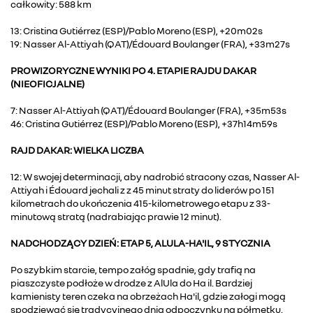
całkowity: 588 km
13: Cristina Gutiérrez (ESP)/Pablo Moreno (ESP), +20m02s
19: Nasser Al-Attiyah (QAT)/Édouard Boulanger (FRA), +33m27s
PROWIZORYCZNE WYNIKI PO 4. ETAPIE RAJDU DAKAR
(NIEOFICJALNE)
7: Nasser Al-Attiyah (QAT)/Édouard Boulanger (FRA), +35m53s
46: Cristina Gutiérrez (ESP)/Pablo Moreno (ESP), +37h14m59s
RAJD DAKAR: WIELKA LICZBA
12: W swojej determinacji, aby nadrobić stracony czas, Nasser Al-
Attiyah i Édouard jechali z z 45 minut straty do liderów po 151
kilometrach do ukończenia 415-kilometrowego etapu z 33-
minutową stratą (nadrabiając prawie 12 minut).
NADCHODZĄCY DZIEŃ: ETAP 5, ALULA-HA'IL, 9 STYCZNIA
Po szybkim starcie, tempo załóg spadnie, gdy trafią na
piaszczyste podłoże w drodze z AlUla do Ha il. Bardziej
kamienisty teren czeka na obrzeżach Ha'il, gdzie załogi mogą
spodziewać się tradycyjnego dnia odpoczynku na półmetku.