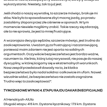
wykorzystania. Niestety, tak to już jest.
Jeśli chodzi o naszą wywrotkę, to szczerze mówiąc, brakuje mi
słów. Nie było to spowodowane zbyt mocną jazdą, po prostu
zostaliśmy złapani przez złe ciśnienie w oponach. W tym
momencie niewiele mogliśmy zrobić. Takie rzeczy się zdarzają,
ale to nie sprawia, że jest to mniej frustrujące.
A wczorajsza decyzja sędziów, szczerze mówiąc, jest trudna do
zaakceptowania. Uważam ją za frustrującą i rozczarowującą,
ponieważ moim zdaniem nie jest oparta na solidnych
argumentach. Oczywiście bezpieczeństwo jest bardzo ważne,
rozumiem to. Ale linia, którą tutaj narysowali, nie pasuje do naszej
dyscypliny, w której ścigamy się w ekstremalnych warunkach.
Nasz zespół przedstawił dowody na to, że klatka
bezpieczeństwa była nadal solidna i całkowicie im ufam. Nawet
wizualnie widać, że bezpieczeństwo nie zostało zagrożone.
Trudno więc to zaakceptować”.
TYMCZASOWE WYNIKI 4. ETAPU RAJDU DAKAR (NIEOFICJALNE)
Al Henakiyah-AlUla
Długość etapu: 415 km. Dystans łącznikowy: 173 km. Dystans