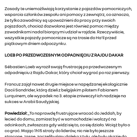
Zasady te uniemożliwiają korzystanie z pojazdów pomocniczych,
wsparcia członków zespołu ani pomocy z zewnątrz, co oznacza,
że tylko zawodnicy są upoważnieni do pracy przy swoich
pojazdach, chociaż dozwolona jest również pomoc między
zawodnikami nadal biorącymi udział w rajdzie. Rzeczywiście,
wszystkie pojazdy pomocnicze są na trasie do Ha'il przed
piątkowym dniem odpoczynku.
LOEB PO PRZEDWCZESNYM ODPADNIĘCIU Z RAJDU DAKAR
Sébastien Loeb wyraził swoją frustrację po przedwczesnym
odpadnięciu z Rajdu Dakar, który chciał wygrać po raz pierwszy.
Francuz zajął nawet drugie miejsce w napędzanej ekologicznie
Dacii Sandrider, którą dzieli z belgijskim pilotem Fabianem
Lurquinem, ale wypadek na 3. etapie zniweczył ich nadzieje na
sukces w Arabii Saudyjskiej.
Powiedział:
„To naprawdę frustrujące wracać do Jeddah, by
lecieć do domu, zamiast być w samochodzie i walczyć na
odcinkach, zwłaszcza gdy widzi się to, co się działo. Wciąż było o
co grać. Mając 1h15 straty do liderów, nic nie było jeszcze
stracone. Jasne, zaczęlibyśmy daleko z tyłu, ale były okazje do