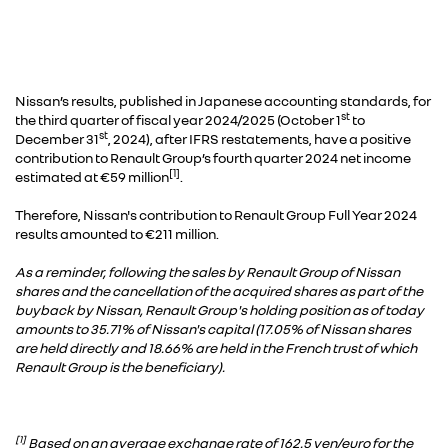
Nissan’s results, published in Japanese accounting standards, for
st
the third quarter of fiscal year 2024/2025 (October 1
to
st
December 31
, 2024), after IFRS restatements, have a positive
contribution to Renault Group’s fourth quarter 2024 net income
[1]
estimated at €59 million
.
Therefore, Nissan's contribution to Renault Group Full Year 2024
results amounted to €211 million.
As a reminder, following the sales by Renault Group of Nissan
shares and the cancellation of the acquired shares as part of the
buyback by Nissan, Renault Group's holding position as of today
amounts to 35.71% of Nissan's capital (17.05% of Nissan shares
are held directly and 18.66% are held in the French trust of which
Renault Group is the beneficiary).
[1]
Based on an average exchange rate of 162.5 yen/euro for the