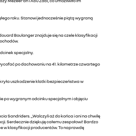
 Mezeer'ah i Abu Zabi, co umożliwiło im
głego roku. Stanowi jednocześnie piątą wygraną
ard Boulanger znajduje się na czele klasyfikacji
mochodów.
odcinek specjalny.
 wycofać po dachowaniu na 41. kilometrze czwartego
ykryła uszkodzenie klatki bezpieczeństwa w
nie po wygranym odcinku specjalnym i objęciu
 Sandriders. „Walczyli aż do końca i ani na chwilę
acji. Serdecznie dziękuję całemu zespołowi! Bardzo
ce w klasyfikacji producentów. To naprawdę