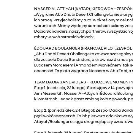
NASSER AL ATTIYAH (KATAR), KIEROWCA – ZESPÓ
„Wygranie Abu Dhabi Desert Challenge to niewiaryg
ich pracę. Przyjechaliśmy tutaj w określonym celu:
warunkach. Mamy wydajny samochód i solidny zespół. 
Dacia Sandriders, naszych partnerów i wszystkich ty
roboty w tych ostatnich dniach”.
ÉDOUARD BOULANGER (FRANCJA), PILOT, ZESPÓŁ
„Abu Dhabi Desert Challenge to zawsze szczególny s
dla zespołu Dacia Sandriders, ale również dla nas,
Lucasem Moraesem i Armandem Monleónem i tak samo
obecność. To piąta wygrana Nassera w Abu Zabi, a d
TEAM DACIA SANDRIDERS – KLUCZOWE MOMENTY
Etap 1. (niedziela, 23 lutego): Startujący z 14. poz
Ain i Mezeer’ah. Nasser Al-Attiyah i Édouard Boulan
kilometrach. Jednak przez zmianę koła z powodu przeb
Etap 2. (poniedziałek, 24 lutego): Zespół Dacia Sa
pętli wokół Mezeer’ah. To ich pierwsza odcinkowa wy
Attiyah/Boulanger osiąga drugi najlepszy czas i awan
Etap 3. (wtorek, 25 lutego): Po otrzymaniu jednomin