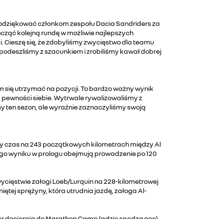
 podziękować członkom zespołu Dacia Sandriders za
ocząć kolejną rundę w możliwie najlepszych
i. Cieszę się, że zdobyliśmy zwycięstwo dla teamu
 podeszliśmy z szacunkiem i zrobiliśmy kawał dobrej
m się utrzymać na pozycji. To bardzo ważny wynik
 pewności siebie. Wytrwale rywalizowaliśmy z
 ten sezon, ale wyraźnie zaznaczyliśmy swoją
lepszy czas na 243 początkowych kilometrach między Al
szego wyniku w prologu obejmują prowadzenie po 120
.
wycięstwie załogi Loeb/Lurquin na 228-kilometrowej
tej sprężyny, która utrudnia jazdę, załoga Al-
nger docierają do Marathon Camp (gdzie spędzą noc)