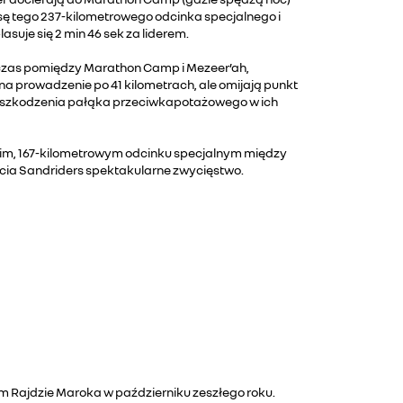
asę tego 237-kilometrowego odcinka specjalnego i
suje się 2 min 46 sek za liderem.
na czas pomiędzy Marathon Camp i Mezeer’ah,
na prowadzenie po 41 kilometrach, ale omijają punkt
o uszkodzenia pałąka przeciwkapotażowego w ich
atnim, 167-kilometrowym odcinku specjalnym między
acia Sandriders spektakularne zwycięstwo.
 Rajdzie Maroka w październiku zeszłego roku.