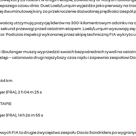
ajlepszego czasu dnia. Duet Loeb/Lurquin wyjeżdża jako pierwszy na tr
ej dwuminutowej kary za przekroczenie dozwolonej prędkości zespół pla
 z łatwością utrzymują pozycję liderów na 300-kilomentrowym odcinku 
41 sekund przewagi przed ostatnim etapem. Loeb/Lurquin wysuwają się 
 tor. Podczas inspekcji wykonanej przez ekipę techniczną FIA wykryt
yah i Boulanger muszą wyprzedzić swoich bezpośrednich rywali na ost
ystęp – ustanawia drugi najszybszy czas rajdu i zapewnia zespołowi D
 364 km
er (FRA), 2 h 04 m 25 s
TAPIE
r (FRA), 14 h 26 m 55 s
wych FIA to drugie zwycięstwo zespołu Dacia Sandriders po wygranym