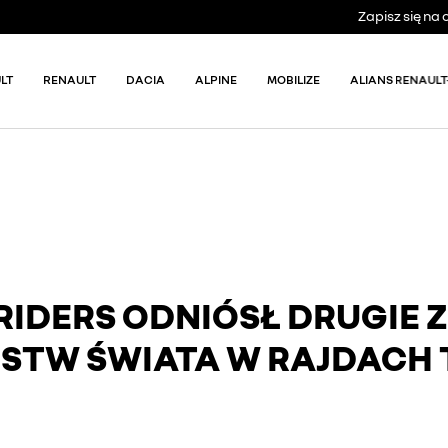
Zapisz się n
LT
RENAULT
DACIA
ALPINE
MOBILIZE
ALIANS RENAULT
RIDERS ODNIÓSŁ DRUGIE
STW ŚWIATA W RAJDACH