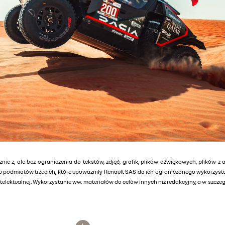
znie z, ale bez ograniczenia do tekstów, zdjęć, grafik, plików dźwiękowych, plików z 
lub podmiotów trzecich, które upoważniły Renault SAS do ich ograniczonego wykorzys
elektualnej. Wykorzystanie ww. materiałów do celów innych niż redakcyjny, a w szcz