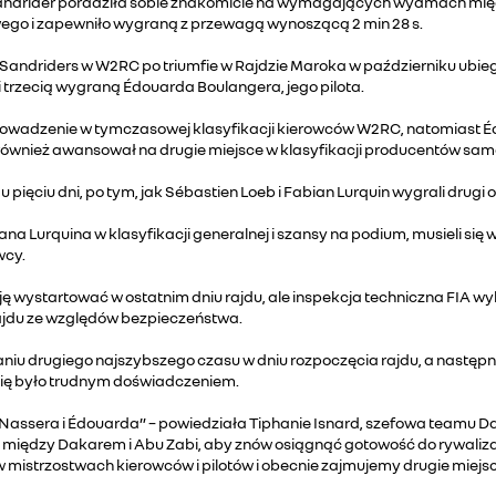
andrider poradziła sobie znakomicie na wymagających wydmach między
ego i zapewniło wygraną z przewagą wynoszącą 2 min 28 s.
Sandriders w W2RC po triumfie w Rajdzie Maroka w październiku ubie
 trzecią wygraną Édouarda Boulangera, jego pilota.
rowadzenie w tymczasowej klasyfikacji kierowców W2RC, natomiast Édou
również awansował na drugie miejsce w klasyfikacji producentów sa
pięciu dni, po tym, jak Sébastien Loeb i Fabian Lurquin wygrali drugi 
 Lurquina w klasyfikacji generalnej i szansy na podium, musieli się
wcy.
ę wystartować w ostatnim dniu rajdu, ale inspekcja techniczna FIA w
rajdu ze względów bezpieczeństwa.
aniu drugiego najszybszego czasu w dniu rozpoczęcia rajdu, a następ
się było trudnym doświadczeniem.
ssera i Édouarda” – powiedziała Tiphanie Isnard, szefowa teamu Dacia
ile między Dakarem i Abu Zabi, aby znów osiągnąć gotowość do rywaliz
w mistrzostwach kierowców i pilotów i obecnie zajmujemy drugie miejs