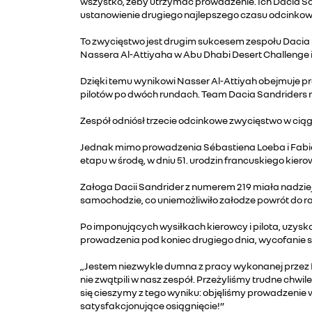
wszystko, żeby utrzymać prowadzenie. Ich Dacia S
ustanowienie drugiego najlepszego czasu odcinkow
To zwycięstwo jest drugim sukcesem zespołu Dacia 
Nassera Al-Attiyaha w Abu Dhabi Desert Challenge i
Dzięki temu wynikowi Nasser Al-Attiyah obejmuje p
pilotów po dwóch rundach. Team Dacia Sandriders 
Zespół odniósł trzecie odcinkowe zwycięstwo w ciągu 
Jednak mimo prowadzenia Sébastiena Loeba i Fabiana
etapu w środę, w dniu 51. urodzin francuskiego kiero
Załoga Dacii Sandrider z numerem 219 miała nadziej
samochodzie, co uniemożliwiło załodze powrót do 
Po imponujących wysiłkach kierowcy i pilota, uzysk
prowadzenia pod koniec drugiego dnia, wycofanie 
„Jestem niezwykle dumna z pracy wykonanej przez Na
nie zwątpili w nasz zespół. Przeżyliśmy trudne chw
się cieszymy z tego wyniku: objęliśmy prowadzenie 
satysfakcjonujące osiągnięcie!”