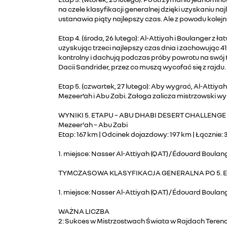
na czele klasyfikacji generalnej dzięki uzyskaniu n
ustanawia piąty najlepszy czas. Ale z powodu kolejn
Etap 4. (środa, 26 lutego): Al-Attiyah i Boulanger
uzyskując trzeci najlepszy czas dnia i zachowując 
kontrolny i dachują podczas próby powrotu na swój
Dacii Sandrider, przez co muszą wycofać się z rajdu.
Etap 5. (czwartek, 27 lutego): Aby wygrać, Al-Atti
Mezeer’ah i Abu Zabi. Załoga zalicza mistrzowski w
WYNIKI 5. ETAPU – ABU DHABI DESERT CHALLENGE
Mezeer'ah – Abu Zabi
Etap: 167 km | Odcinek dojazdowy: 197 km | Łącznie:
1. miejsce: Nasser Al-Attiyah (QAT) / Édouard Boulang
TYMCZASOWA KLASYFIKACJA GENERALNA PO 5. E
1. miejsce: Nasser Al-Attiyah (QAT) / Édouard Boulange
WAŻNA LICZBA
2: Sukces w Mistrzostwach Świata w Rajdach Tereno