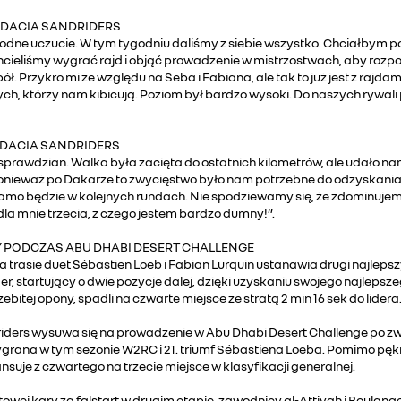
Ł DACIA SANDRIDERS
odne uczucie. W tym tygodniu daliśmy z siebie wszystko. Chciałbym
 chcieliśmy wygrać rajd i objąć prowadzenie w mistrzostwach, aby rozp
Przykro mi ze względu na Seba i Fabiana, ale tak to już jest z rajdam
ch, którzy nam kibicują. Poziom był bardzo wysoki. Do naszych rywali
 DACIA SANDRIDERS
prawdzian. Walka była zacięta do ostatnich kilometrów, ale udało na
 ponieważ po Dakarze to zwycięstwo było nam potrzebne do odzyskania
 będzie w kolejnych rundach. Nie spodziewamy się, że zdominujemy
la mnie trzecia, z czego jestem bardzo dumny!”.
 PODCZAS ABU DHABI DESERT CHALLENGE
ycji na trasie duet Sébastien Loeb i Fabian Lurquin ustanawia drugi naj
ger, startujący o dwie pozycje dalej, dzięki uzyskaniu swojego najlep
itej opony, spadli na czwarte miejsce ze stratą 2 min 16 sek do lidera
ndriders wysuwa się na prowadzenie w Abu Dhabi Desert Challenge po z
grana w tym sezonie W2RC i 21. triumf Sébastiena Loeba. Pomimo pęknię
suje z czwartego na trzecie miejsce w klasyfikacji generalnej.
utowej kary za falstart w drugim etapie, zawodnicy al-Attiyah i Boula