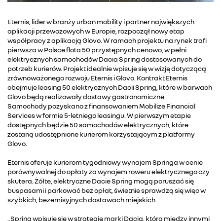
Eternis, lider w branży urban mobility i partner największych
aplikacji przewozowych w Europie, rozpoczął nowy etap
współpracy z aplikacją Glovo. W ramach projektu na rynek trafi
pierwsza w Polsce flota 50 przystępnych cenowo, w pełni
elektrycznych samochodów Dacia Spring dostosowanych do
potrzeb kurierów. Projekt idealnie wpisuje się w wizję dotyczącą
zrównoważonego rozwoju Eternis i Glovo. Kontrakt Eternis
obejmuje leasing 50 elektrycznych Dacii Spring, które w barwach
Glovo będą realizowały dostawy gastronomiczne.
Samochody pozyskano z finansowaniem Mobilize Financial
Services w formie 5-letniego leasingu. W pierwszym etapie
dostępnych będzie 50 samochodów elektrycznych, które
zostaną udostępnione kurierom korzystającym z platformy
Glovo.
Eternis oferuje kurierom tygodniowy wynajem Springa w cenie
porównywalnej do opłaty za wynajem roweru elektrycznego czy
skutera. Żółte, elektryczne Dacie Spring mogą poruszać się
buspasami i parkować bez opłat, świetnie sprawdzą się więc w
szybkich, bezemisyjnych dostawach miejskich.
„Spring wpisuje się w strategię marki Dacia, która między innymi