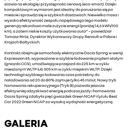
stawia na ekologię i przystępność cenową (eco-smart). Dzięki
kompaktowym wymiarom jest idealny do poruszania się po
mieście i sprawdzi się w szybkich dostawach. Niewielka masa i
wysoka efektywność zespołu napędowego tego modelu
generują rekordowo małe zużycie energii (poniżej 14,6 kWh/100
km), a zatem niskie koszty użytkowania auta” − powiedział
Tomasz Mróz, Dyrektor Wykonawczy Grupy Renault w Polsce i
Krajach Bałtyckich.
Kontrakt obejmuje samochody elektryczne Dacia Spring w wersji
Expression 65, wyposażone w szybkie ładowanie prądem stałym
(gniazdo CCS), umożliwiające przejazd do 225 km w cyklu
mieszanym WLTP lub 305 km w cyklu miejskim WLTP. Dzięki
technologii szybkiego ładowania czas potrzebny do
naładowania od 20 do 80% zajmuje tylko 45 minut. Nowy tryb
hamowania rekuperacyjnego (Tryb B) pozwala jeszcze
efektywniej odzyskiwać energię podczas jazdy i hamowania.
Dacia Spring zdobyła pięć gwiazdek Green NCAP i tytułu Best
Car 2022 Green NCAP za wysoką wydajność energetyczną.
GALERIA