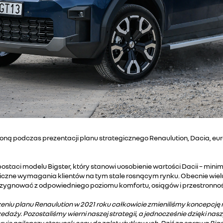
zoną podczas prezentacji planu strategicznego Renaulution, Dacia, eu
staci modelu Bigster, który stanowi uosobienie wartości Dacii – minima
iczne wymagania klientów na tym stale rosnącym rynku. Obecnie wiel
ezygnować z odpowiedniego poziomu komfortu, osiągów i przestronności
iu planu Renaulution w 2021 roku całkowicie zmieniliśmy koncepcję m
daży. Pozostaliśmy wierni naszej strategii, a jednocześnie dzięki nasz
eruje najlepszy stosunek ceny do zalet użytkowych. Dziś za sprawą Bigs