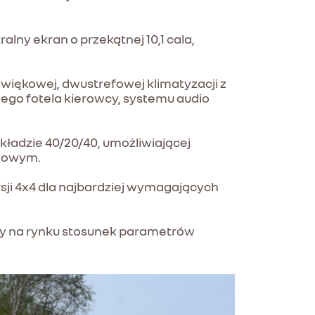
lny ekran o przekątnej 10,1 cala,
więkowej, dwustrefowej klimatyzacji z
ego fotela kierowcy, systemu audio
ładzie 40/20/40, umożliwiającej
chowym.
ji 4x4 dla najbardziej wymagających
szy na rynku stosunek parametrów