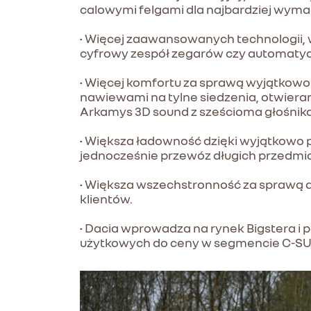
calowymi felgami dla najbardziej wyma
• Więcej zaawansowanych technologii, w 
cyfrowy zespół zegarów czy automatyc
• Więcej komfortu za sprawą wyjątkowo 
nawiewami na tylne siedzenia, otwiera
Arkamys 3D sound z sześcioma głośnikami
• Większa ładowność dzięki wyjątkowo p
jednocześnie przewóz długich przedmi
• Większa wszechstronność za sprawą d
klientów.
• Dacia wprowadza na rynek Bigstera i
użytkowych do ceny w segmencie C-SU