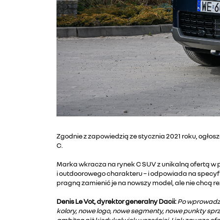
Zgodnie z zapowiedzią ze stycznia 2021 roku, ogłos
C.
Marka wkracza na rynek C SUV z unikalną ofertą w po
i outdoorowego charakteru – i odpowiada na specyf
pragną zamienić je na nowszy model, ale nie chcą r
Denis Le Vot, dyrektor generalny Dacii:
Po wprowadzen
kolory, nowe logo, nowe segmenty, nowe punkty sprze
ambitna niż kiedykolwiek wcześniej. I jak zawsze of