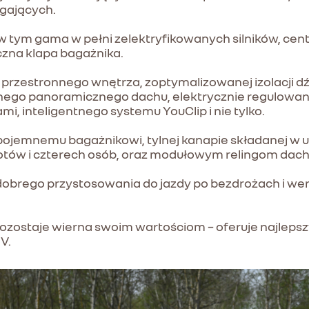
gających.
tym gama w pełni zelektryfikowanych silników, centra
zna klapa bagażnika.
przestronnego wnętrza, zoptymalizowanej izolacji dź
nego panoramicznego dachu, elektrycznie regulowan
, inteligentnego systemu YouClip i nie tylko.
ojemnemu bagażnikowi, tylnej kanapie składanej w uk
otów i czterech osób, oraz modułowym relingom da
obrego przystosowania do jazdy po bezdrożach i wers
 pozostaje wierna swoim wartościom – oferuje najlep
V.