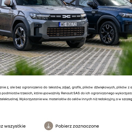
znie z, ale bez ograniczenia do tekstów, zdjęć, grafik, plików dźwiękowych, plików z 
lub podmiotów trzecich, które upoważniły Renault SAS do ich ograniczonego wykorzys
elektualnej. Wykorzystanie ww. materiałów do celów innych niż redakcyjny, a w szcz
z wszystkie
Pobierz zaznaczone