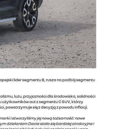
ropejski lider segmentu B, rusza na podbój segmentu
lizmu, luzu, przyjazności dla środowiska, solidności
u użytkowników aut z segmentu C SUV, którzy
, powstrzymuje się z decyzją z powodu inflacji.
arki i stworzyliśmy jej nową tożsamość: nowe
ym działaniom Dacia stała się bardziej atrakcyjna i
tera lepiej niż kiedykolwiek spełnia oczekiwania