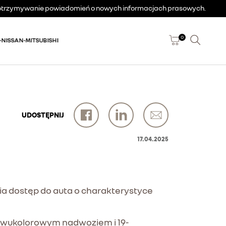
a otrzymywanie powiadomień o nowych informacjach prasowych.
0
-NISSAN-MITSUBISHI
UDOSTĘPNIJ
17.04.2025
nia dostęp do auta o charakterystyce
 z dwukolorowym nadwoziem i 19-