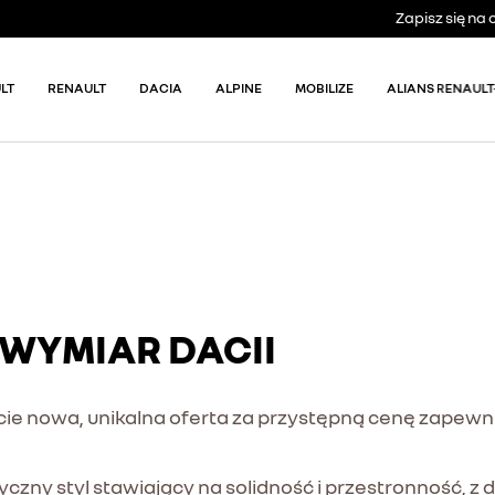
Zapisz się n
LT
RENAULT
DACIA
ALPINE
MOBILIZE
ALIANS RENAULT
 WYMIAR DACII
owicie nowa, unikalna oferta za przystępną cenę zapew
styczny styl stawiający na solidność i przestronność,