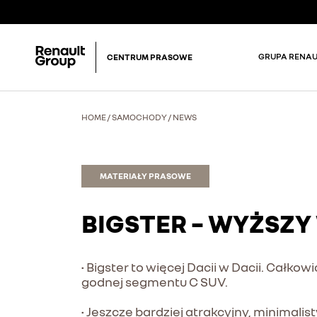
GRUPA RENAU
CENTRUM PRASOWE
HOME
/
SAMOCHODY
/
NEWS
MATERIAŁY PRASOWE
BIGSTER – WYŻSZY
• Bigster to więcej Dacii w Dacii. Całk
godnej segmentu C SUV.
• Jeszcze bardziej atrakcyjny, minimali