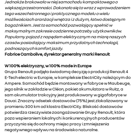
Jednakże brakowało w niej samochodu kompaktowego o
większej przestronności. Dokonało się to wraz z wprowadzeniem
tego wszechstronnego i praktycznego modelu o wielu
możliwościach aranżacji wnętrza i z dużym, łatwo dostępnym
bagażnikiem. Jest to samochód pozwalający spełnić w
maksymalnym zakresie codzienne potrzeby użytkowników.
Popularny pojazd z napędem elektrycznym na miarę naszych
czasów posiadający maksimum przydatnych technologii,
podnoszących komfort jazdy.
Fabrice Cambolive, dyrektor generalny marki Renault
W 100% elektryczny, w 100% made in Europe
Grupa Renault podjęła świadomą decyzję o produkcji Renault 4
E-Tech electric w Europie, w kompleksie ElectriCity należącym do
Ampere. Samochód będzie montowany w fabryce w Maubeuge,
jego silnik w zakładzie w Cléon, pakiet akumulatora w Ruitz, a
sam akumulator trakcyjny jest produkowany w gigafabryce w
Douai. Znaczny odsetek dostawców (75%) jest zlokalizowany w
promieniu 300 km od klastra ElectriCity. Bliskość dostawców
potwierdza rzeczywiste zaangażowanie Grupy Renault, która
poza wspieraniem lokalnych i konkurencyjnych producentów
przyczynia się do ochrony miejsc pracy i zmniejszenia
negatywnego wpływu na środowisko naturalne.