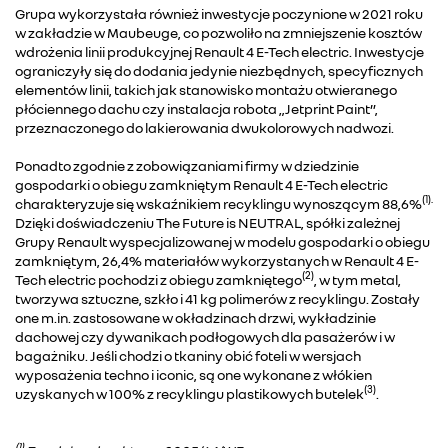
Grupa wykorzystała również inwestycje poczynione w 2021 roku
w zakładzie w Maubeuge, co pozwoliło na zmniejszenie kosztów
wdrożenia linii produkcyjnej Renault 4 E-Tech electric. Inwestycje
ograniczyły się do dodania jedynie niezbędnych, specyficznych
elementów linii, takich jak stanowisko montażu otwieranego
płóciennego dachu czy instalacja robota „Jetprint Paint”,
przeznaczonego do lakierowania dwukolorowych nadwozi.
Ponadto zgodnie z zobowiązaniami firmy w dziedzinie
gospodarki o obiegu zamkniętym Renault 4 E-Tech electric
(1).
charakteryzuje się wskaźnikiem recyklingu wynoszącym 88,6%
Dzięki doświadczeniu The Future is NEUTRAL, spółki zależnej
Grupy Renault wyspecjalizowanej w modelu gospodarki o obiegu
zamkniętym, 26,4% materiałów wykorzystanych w Renault 4 E-
(2)
Tech electric pochodzi z obiegu zamkniętego
, w tym metal,
tworzywa sztuczne, szkło i 41 kg polimerów z recyklingu. Zostały
one m.in. zastosowane w okładzinach drzwi, wykładzinie
dachowej czy dywanikach podłogowych dla pasażerów i w
bagażniku. Jeśli chodzi o tkaniny obić foteli w wersjach
wyposażenia techno i iconic, są one wykonane z włókien
(3)
uzyskanych w 100% z recyklingu plastikowych butelek
.
(1)