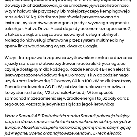
do wszystkich zastosowań, jakie umożliwia jej wszechstronność,
w tym holowanie przyczepy lub małej przyczepy kempingowej o
masie do 750 kg. Platforma jest również przystosowana do
instalacji systemów wspomagania jazdy z wyższego segmentu,
takich jak Active Driver Assist do jazdy autonomicznej poziomu 2,
a także do najbardziej zaawansowanych usług mobilnych.
Należą do nich usługi oferowane przez system multimedialny
openR link z wbudowaną wyszukiwarką Google.
Wszystko to pozwala zapewnić użytkownikom unikalne doznania
z jazdy i zarazem ułatwia użytkowanie auta elektrycznego, co
czyni je dostępnym dla każdego. Każde Renault 4 E-Tech electric
jest wyposażone w ładowarkę AC o mocy 11 kW do codziennego
użytku oraz ładowarkę DC o mocy 80 lub 100 kW na dłuższe trasy.
Ponadto ładowarka AC 11 kW jest dwukierunkowa – umożliwia
korzystanie z funkcji V2L (vehicle-to-load). W ten sposób
samochód może zamienić się w źródło energii. I to już cały obraz
tego auta. Pozostaje jedynie zasiąść za jego kierownicą!
Wraz z Renault 4 E-Tech electric marka Renault pokonuje kolejny
etap na drodze upowszechniania samochodów elektrycznych w
Europie. Model ten uzupełni różnorodną gamę marki obejmującą
już Megane, Scenic oraz najnowsze Renault 5 E-Tech electric.