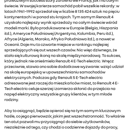
prawdziwym success story zarówno we Francji, jak i na całym
świecie. W swojej karierze samochód pobił wszelkie rekordy: w
latach 1961–1992 sprzedał się w liczbie 8 135 424 sztuk na pięciu
kontynentach i w ponad stu krajach. Tym samym Renault 4
uzyskało najlepszy wynik sprzedaży na całym świecie wśród
modeli marki. Było produkowane w Europie (Belgia, Hiszpania
itd.), Ameryce Południowej (Argentyna, Kolumbia, Peru itd.),
Afryce (Algieria, Maroko, Afryka Południowa itd.), a nawet w
Oceanii. Daje mu to czwarte miejsce w rankingu najlepiej
sprzedających się aut wszech czasów. Nic więc dziwnego, że
stało się kulturową ikoną na skalę międzynarodową. To sukces,
który jednak nie onieśmiela Renault 4 E-Tech electric. Wręcz
przeciwnie, stawia ono sobie dodatkowe wyzwanie: wziąć udział
na skalę europejską w upowszechnianiu samochodów
elektrycznych. Podczas gdy Renault 5 E-Tech electric
adresowane jest raczej do mieszkańców miast, to Renault 4 E-
Tech electric celuje szerzej i zamierza skłonić do przejścia na
napęd elektryczny wszystkie grupy klientów, w tym młode
rodziny.
Aby to osiągnąć, będzie opierać się na tym samym kluczowym
haśle, co jego pierwowzór, jakim jest wszechstronność. To właśnie
ten atut pozwoli mu przyciągnąć do siebie użytkowników,
niezależnie od tego, czy chodzi o codzienne dojazdy do pracy,