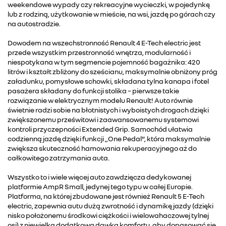
weekendowe wypady czy rekreacyjne wycieczki, w pojedynkę
lub z rodziną, użytkowanie w mieście, na wsi, jazdę po górach czy
na autostradzie.
Dowodem na wszechstronność Renault 4 E-Tech electric jest
przede wszystkim przestronność wnętrza, modularność i
niespotykana w tym segmencie pojemność bagażnika: 420
litrów i kształt zbliżony do sześcianu, maksymalnie obniżony próg
załadunku, pomysłowe schowki, składana tylna kanapa i fotel
pasażera składany do funkcji stolika – pierwsze takie
rozwiązanie w elektrycznym modelu Renault! Auto równie
świetnie radzi sobie na błotnistych i wyboistych drogach dzięki
zwiększonemu prześwitowi i zaawansowanemu systemowi
kontroli przyczepności Extended Grip. Samochód ułatwia
codzienną jazdę dzięki funkcji „One Pedal”, która maksymalnie
zwiększa skuteczność hamowania rekuperacyjnego aż do
całkowitego zatrzymania auta.
Wszystko to i wiele więcej auto zawdzięcza dedykowanej
platformie AmpR Small, jedynej tego typu w całej Europie.
Platforma, na której zbudowane jest również Renault 5 E-Tech
electric, zapewnia autu dużą zwrotność i dynamikę jazdy (dzięki
nisko położonemu środkowi ciężkości i wielowahaczowej tylnej
osi) z niewielką dodatkową dawką komfortu, aby dopasować się