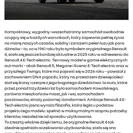
Kompaktowy, wygodny i wszechstronny samochód swobodnie
czujący się w każdych warunkach, który zapewnia pełnię życia
na miarę naszych czasów, solidny i zarazem pełen luzu jak para
dżinsów – to, co w 1961 roku było symbolem oryginalnego Renault
4, stało się jeszcze bardziej aktualne w 2025 roku w odniesieniu do
Renault 4 E-Tech electric. Ten nowy model w gamie elektrycznych
aut marki – obok Renault 5, Megane i Scenic E-Tech electric oraz w
przyszłego Twingo, które ma pojawić się w 2026 roku – powstał z
zachowaniem DNA pojazdu, który na przestrzeni dziesięcioleci
stał się ikoną i czerpie z jego bogatego dziedzictwa: to auto, które
przez ponad trzydzieści lat było samochodem Kowalskiego,
zarówno mieszkańców miast, jak i wsi, samochodem
pocztowców, straży pożarnej i żandarmerii. Ambicje Renault 4 E-
Tech electric jasno wyraża filozofia, która legła u podstaw
projektu tego modelu: spełnić w maksymalnym stopniu potrzeby
klientów, niezależnie od sposobu użytkowania.
To zresztą właśnie dzięki temu, że oryginalne Renault 4 tak
idealnie spełniało oczekiwania użytkowników, stało się ono