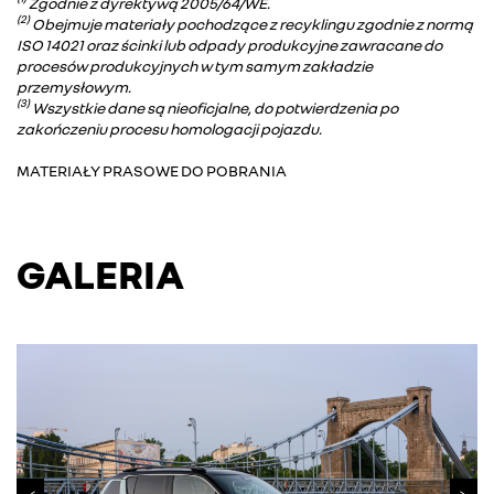
Zgodnie z dyrektywą 2005/64/WE.
(2)
Obejmuje materiały pochodzące z recyklingu zgodnie z normą
ISO 14021 oraz ścinki lub odpady produkcyjne zawracane do
procesów produkcyjnych w tym samym zakładzie
przemysłowym.
(3)
Wszystkie dane są nieoficjalne, do potwierdzenia po
zakończeniu procesu homologacji pojazdu.
MATERIAŁY PRASOWE DO POBRANIA
GALERIA