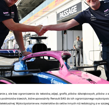
znie z, ale bez ograniczenia do tekstów, zdjęć, grafik, plików dźwiękowych, plików z 
lub podmiotów trzecich, które upoważniły Renault SAS do ich ograniczonego wykorzys
elektualnej. Wykorzystanie ww. materiałów do celów innych niż redakcyjny, a w szcz