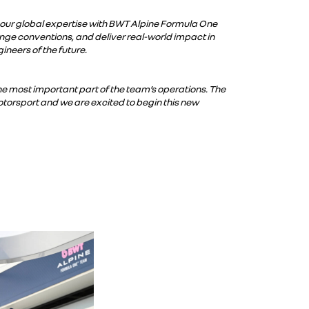
our global expertise with BWT Alpine Formula One
enge conventions, and deliver real-world impact in
neers of the future.
the most important part of the team’s operations. The
torsport and we are excited to begin this new