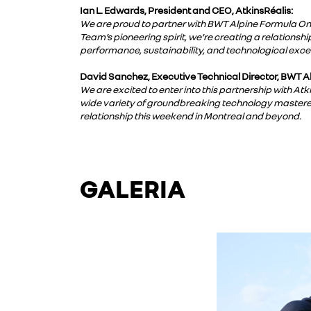
Ian L. Edwards, President and CEO, AtkinsRéalis:
We are proud to partner with BWT Alpine Formula On
Team’s pioneering spirit, we’re creating a relations
performance, sustainability, and technological excel
David Sanchez, Executive Technical Director, BWT 
We are excited to enter into this partnership with At
wide variety of groundbreaking technology mastered 
relationship this weekend in Montreal and beyond.
GALERIA