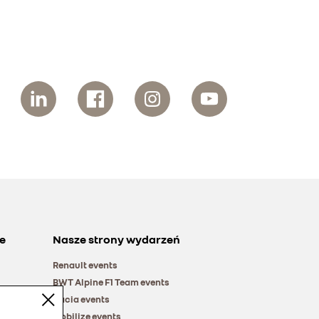
e
Nasze strony wydarzeń
Renault events
BWT Alpine F1 Team events
Dacia events
Mobilize events