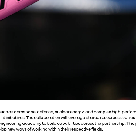
 such as aerospace, defense, nuclear energy, and complex high-perform
 initiatives. The collaboration will leverage shared resources such as t
ngineering academy to build capabilities across the partnership. This p
op new ways of working within their respective fields.