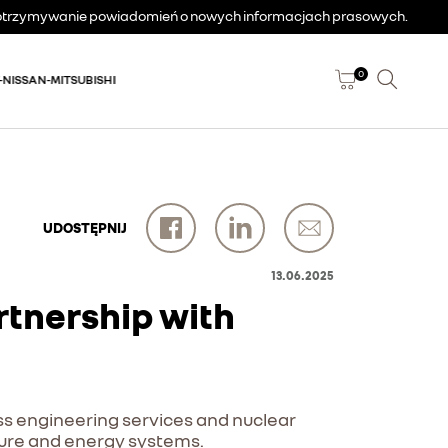
a otrzymywanie powiadomień o nowych informacjach prasowych.
0
-NISSAN-MITSUBISHI
UDOSTĘPNIJ
13.06.2025
tnership with
s engineering services and nuclear
cture and energy systems.