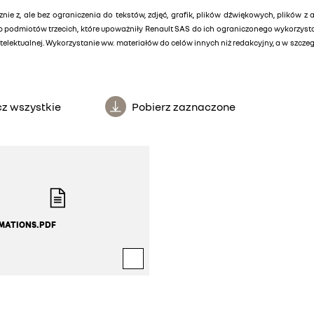
znie z, ale bez ograniczenia do tekstów, zdjęć, grafik, plików dźwiękowych, plików z 
lub podmiotów trzecich, które upoważniły Renault SAS do ich ograniczonego wykorzys
elektualnej. Wykorzystanie ww. materiałów do celów innych niż redakcyjny, a w szcz
z wszystkie
Pobierz zaznaczone
MATIONS.PDF