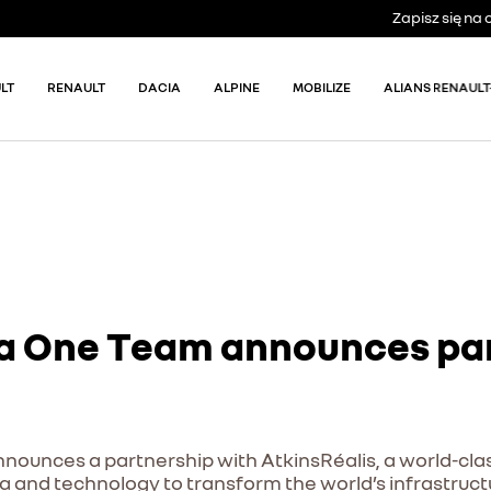
Zapisz się n
LT
RENAULT
DACIA
ALPINE
MOBILIZE
ALIANS RENAULT
a One Team announces par
unces a partnership with AtkinsRéalis, a world-clas
ata and technology to transform the world’s infrastru