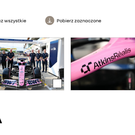
z wszystkie
Pobierz zaznaczone
A