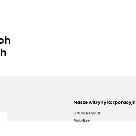
ch
ch
Nasze witryny korporacyjn
Grupa Renault
Mobilize
Alliance