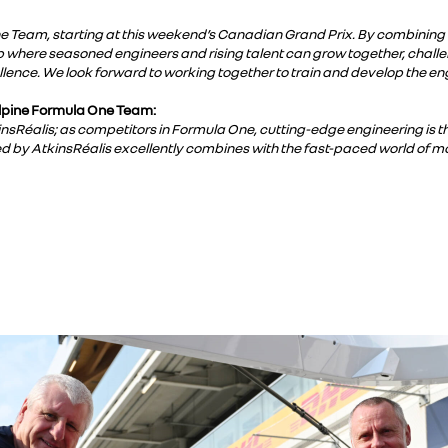
e Team, starting at this weekend’s Canadian Grand Prix. By combining 
hip where seasoned engineers and rising talent can grow together, chall
lence. We look forward to working together to train and develop the engi
Alpine Formula One Team:
kinsRéalis; as competitors in Formula One, cutting-edge engineering is 
by AtkinsRéalis excellently combines with the fast-paced world of mo