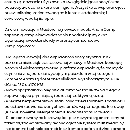
estetykę i doznania użytkownika uwzględniające specyficzne
potrzeby związane z karawaningiem. Wszystko to wspierane jest
przez unikalną, zorientowaną na klienta sieć dealerską i
serwisową w całej Europie.
Dzięki innowacjom Mastera najnowsze modele Ahorn Camp
zapewnią kompleksowe doznania z podróży i przy okazji
wyznaczą nowe standardy w branży samochodów
kempingowych:
• Najlepsza w swojej klasie sprawność energetyczna i niski
poziom emisji dzięki zastosowanej w nowym Masterze koncepcji
Aerovan i wieloenergetycznej platformie sprawiają, że mamy do
czynienia z najbardziej wydajnym pojazdem w tej kategorii.
Kampery Ahorn są dostępne z silnikami wysokoprężnymi Blue
dCi (od 130 do 170 KM).
• Nowa opcjonalna 9-biegowa automatyczna skrzynia biegów
zapewniająca płynniejszą i bardziej reaktywną jazdę.
• Większe bezpieczeństwo i stabilność dzięki solidnemu podwoziu,
pakietowi zaawansowanych systemów wspomagania kierowcy
(ADAS) i nowemu inteligentnemu układowi hamulcowemu.
• Skoncentrowany na kierowcy kokpit z nowymi ergonomicznymi
fotelami, zaawansowany technologicznie system multimedialny i
inteligentne technologie mobilne z kamerą cofania i tylną kamerą