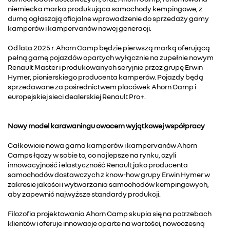
niemiecka marka produkująca samochody kempingowe, z
dumą ogłaszają oficjalne wprowadzenie do sprzedaży gamy
kamperów i kampervanów nowej generacji.
Od lata 2025 r. Ahorn Camp będzie pierwszą marką oferującą
pełną gamę pojazdów opartych wyłącznie na zupełnie nowym
Renault Master i produkowanych seryjnie przez grupę Erwin
Hymer, pionierskiego producenta kamperów. Pojazdy będą
sprzedawane za pośrednictwem placówek Ahorn Camp i
europejskiej sieci dealerskiej Renault Pro+.
Nowy model karawaningu owocem wyjątkowej współpracy
Całkowicie nowa gama kamperów i kampervanów Ahorn
Camps łączy w sobie to, co najlepsze na rynku, czyli
innowacyjność i elastyczność Renault jako producenta
samochodów dostawczych z know-how grupy Erwin Hymer w
zakresie jakości i wytwarzania samochodów kempingowych,
aby zapewnić najwyższe standardy produkcji.
Filozofia projektowania Ahorn Camp skupia się na potrzebach
klientów i oferuje innowacje oparte na wartości, nowoczesną