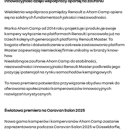
Innowacyjność dzięki współpracy opartej na zaufaniu
Wieloletnia współpraca pomiędzy Renault a Ahorn Camp opiera
się na solidnych fundamentach jakości i niezawodności.
Marka Ahorn Camp od 2014 roku projektuje i produkuje swoje
kampery wyłącznie na platformach Renault i pracowała już na
trzech kolejnych generacjach platformy Renault Master. Ta
bogata oferta i doświadczenie w zakresie zastosowania platform
Master zapewniają niemieckiej firmie unikalny w branży know-
how.
Niesłabnące zaufanie Ahorn Camp do stabilności,
niezawodności i innowacyjności Renault Master podkreśla jego
pozycję i potencjał na rynku samochodów kempingowych.
Ta nowa premiera potwierdza przywiązanie obydwu marek do
oferowania społeczności kamperowiczów innowacyjnych
rozwiązań turystycznych.
Światowa premiera na Caravan Salon 2025
Nowa gama kamperów i kampervanów Ahorn Camp zostanie
zaprezentowana podczas Caravan Salon 2025 w Düsseldorfie,