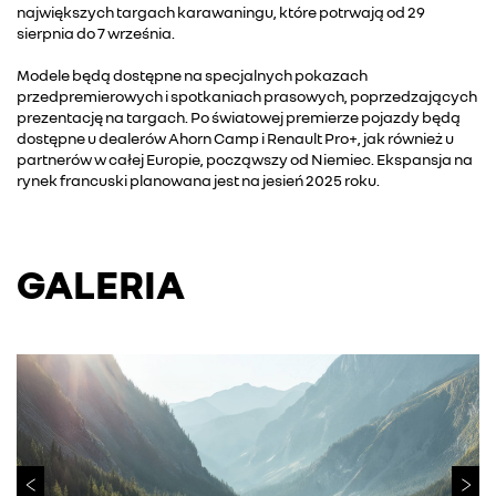
największych targach karawaningu, które potrwają od 29
sierpnia do 7 września.
Modele będą dostępne na specjalnych pokazach
przedpremierowych i spotkaniach prasowych, poprzedzających
prezentację na targach. Po światowej premierze pojazdy będą
dostępne u dealerów Ahorn Camp i Renault Pro+, jak również u
partnerów w całej Europie, począwszy od Niemiec. Ekspansja na
rynek francuski planowana jest na jesień 2025 roku.
GALERIA