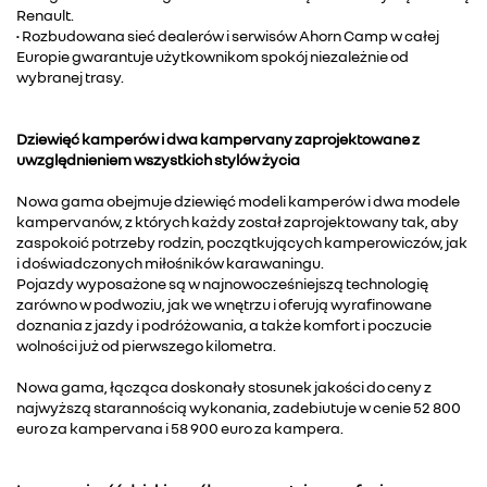
Renault.
• Rozbudowana sieć dealerów i serwisów Ahorn Camp w całej
Europie gwarantuje użytkownikom spokój niezależnie od
wybranej trasy.
Dziewięć kamperów i dwa kampervany zaprojektowane z
uwzględnieniem wszystkich stylów życia
Nowa gama obejmuje dziewięć modeli kamperów i dwa modele
kampervanów, z których każdy został zaprojektowany tak, aby
zaspokoić potrzeby rodzin, początkujących kamperowiczów, jak
i doświadczonych miłośników karawaningu.
Pojazdy wyposażone są w najnowocześniejszą technologię
zarówno w podwoziu, jak we wnętrzu i oferują wyrafinowane
doznania z jazdy i podróżowania, a także komfort i poczucie
wolności już od pierwszego kilometra.
Nowa gama, łącząca doskonały stosunek jakości do ceny z
najwyższą starannością wykonania, zadebiutuje w cenie 52 800
euro za kampervana i 58 900 euro za kampera.