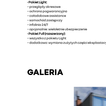
• Pakiet Light:
– przeglądy okresowe
– ochrona pogwarancyjna
– całodobowe assistance
– samochód zastępczy
– infolinia 24/7
– opcjonalnie: wieloletnie ubezpieczenie
• Pakiet Full (rozszerzony):
– wszystko z pakietu Light
– dodatkowo: wymiana zużytych części eksploatac
GALERIA