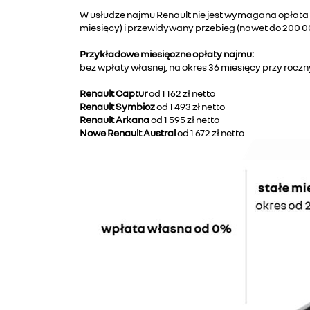
W usłudze najmu Renault nie jest wymagana opłata
miesięcy) i przewidywany przebieg (nawet do 200 00
Przykładowe miesięczne opłaty najmu:
bez wpłaty własnej, na okres 36 miesięcy przy roc
Renault Captur
od 1 162 zł netto
Renault Symbioz
od 1 493 zł netto
Renault Arkana
od 1 595 zł netto
Nowe Renault Austral
od 1 672 zł netto