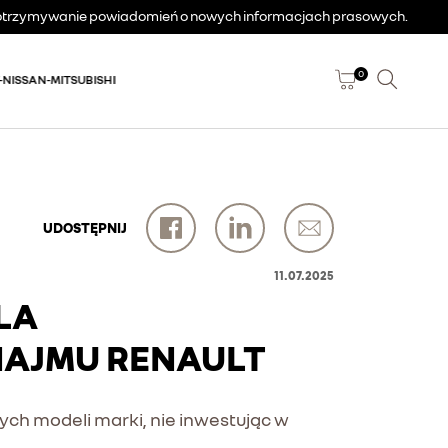
a otrzymywanie powiadomień o nowych informacjach prasowych.
0
-NISSAN-MITSUBISHI
UDOSTĘPNIJ
11.07.2025
LA
NAJMU RENAULT
ych modeli marki, nie inwestując w