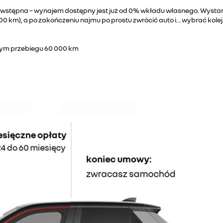
 wstępna – wynajem dostępny jest już od 0% wkładu własnego. Wysta
0 km), a po zakończeniu najmu po prostu zwrócić auto i… wybrać kole
znym przebiegu 60 000 km