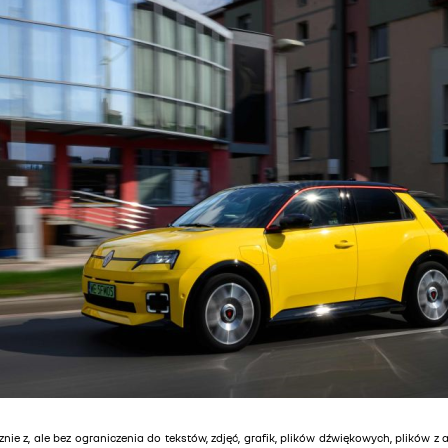
znie z, ale bez ograniczenia do tekstów, zdjęć, grafik, plików dźwiękowych, plików z 