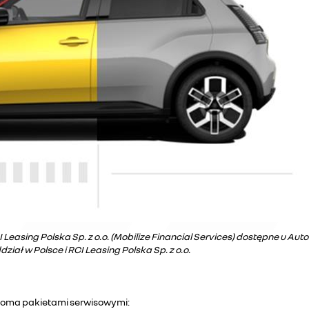
asing Polska Sp. z o.o. (Mobilize Financial Services) dostępne u Aut
ał w Polsce i RCI Leasing Polska Sp. z o.o.
woma pakietami serwisowymi: