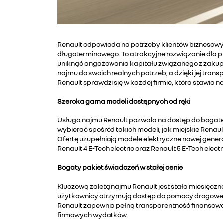
Renault odpowiada na potrzeby klientów biznesow
długoterminowego. To atrakcyjne rozwiązanie dla 
uniknąć angażowania kapitału związanego z zakup
najmu do swoich realnych potrzeb, a dzięki jej tran
Renault sprawdzi się w każdej firmie, która stawia
Szeroka gama modeli dostępnych od ręki
Usługa najmu Renault pozwala na dostęp do bogatej
wybierać spośród takich modeli, jak miejskie Renau
Ofertę uzupełniają modele elektryczne nowej genera
Renault 4 E-Tech electric oraz Renault 5 E-Tech electr
Bogaty pakiet świadczeń w stałej cenie
Kluczową zaletą najmu Renault jest stała miesięczn
użytkownicy otrzymują dostęp do pomocy drogowej 
Renault zapewnia pełną transparentność finansowa
firmowych wydatków.