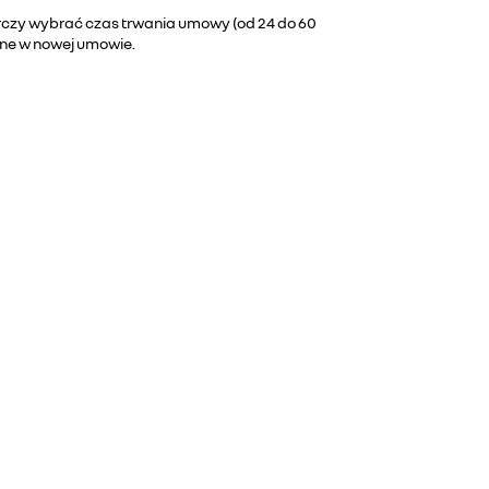
rczy wybrać czas trwania umowy (od 24 do 60
jne w nowej umowie.