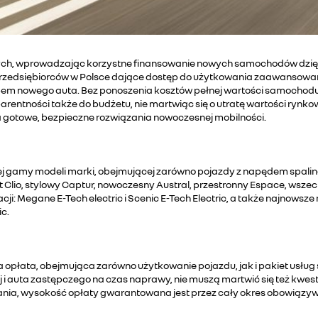
ych, wprowadzając korzystne finansowanie nowych samochodów dzię
przedsiębiorców w Polsce dające dostęp do użytkowania zaawansowan
em nowego auta. Bez ponoszenia kosztów pełnej wartości samochodu
sparentności także do budżetu, nie martwiąc się o utratę wartości rynk
 na gotowe, bezpieczne rozwiązania nowoczesnej mobilności.
 gamy modeli marki, obejmującej zarówno pojazdy z napędem spalino
lt Clio, stylowy Captur, nowoczesny Austral, przestronny Espace, wsz
cji: Megane E-Tech electric i Scenic E-Tech Electric, a także najnow
ic.
a opłata, obejmująca zarówno użytkowanie pojazdu, jak i pakiet usług
i auta zastępczego na czas naprawy, nie muszą martwić się też kwe
nia, wysokość opłaty gwarantowana jest przez cały okres obowiązy