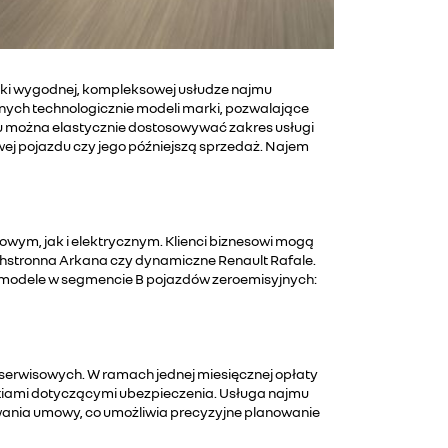
ki wygodnej, kompleksowej usłudze najmu
ych technologicznie modeli marki, pozwalające
 można elastycznie dostosowywać zakres usługi
owej pojazdu czy jego późniejszą sprzedaż. Najem
wym, jak i elektrycznym. Klienci biznesowi mogą
echstronna Arkana czy dynamiczne Renault Rafale.
sze modele w segmencie B pojazdów zeroemisyjnych:
 serwisowych. W ramach jednej miesięcznej opłaty
stiami dotyczącymi ubezpieczenia. Usługa najmu
wania umowy, co umożliwia precyzyjne planowanie