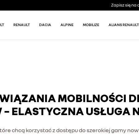
Zapisz się n
LT
RENAULT
DACIA
ALPINE
MOBILIZE
ALIANS RENAULT
IĄZANIA MOBILNOŚCI D
 – ELASTYCZNA USŁUGA 
tóre chcą korzystać z dostępu do szerokiej gamy now