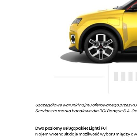
Szczegółowe warunki najmu oferowanego przez RCI Le
Services to marka handlowa dla RCI Banque S.A. Oddzi
Dwa poziomy usług: pakiet Light i Full
Najem w Renault daje możliwość wyboru między d