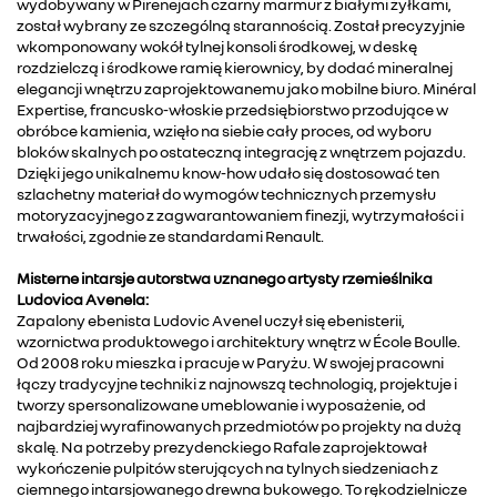
wydobywany w Pirenejach czarny marmur z białymi żyłkami,
został wybrany ze szczególną starannością. Został precyzyjnie
wkomponowany wokół tylnej konsoli środkowej, w deskę
rozdzielczą i środkowe ramię kierownicy, by dodać mineralnej
elegancji wnętrzu zaprojektowanemu jako mobilne biuro. Minéral
Expertise, francusko-włoskie przedsiębiorstwo przodujące w
obróbce kamienia, wzięło na siebie cały proces, od wyboru
bloków skalnych po ostateczną integrację z wnętrzem pojazdu.
Dzięki jego unikalnemu know-how udało się dostosować ten
szlachetny materiał do wymogów technicznych przemysłu
motoryzacyjnego z zagwarantowaniem finezji, wytrzymałości i
trwałości, zgodnie ze standardami Renault.
Misterne intarsje autorstwa uznanego artysty rzemieślnika
Ludovica Avenela:
Zapalony ebenista Ludovic Avenel uczył się ebenisterii,
wzornictwa produktowego i architektury wnętrz w École Boulle.
Od 2008 roku mieszka i pracuje w Paryżu. W swojej pracowni
łączy tradycyjne techniki z najnowszą technologią, projektuje i
tworzy spersonalizowane umeblowanie i wyposażenie, od
najbardziej wyrafinowanych przedmiotów po projekty na dużą
skalę. Na potrzeby prezydenckiego Rafale zaprojektował
wykończenie pulpitów sterujących na tylnych siedzeniach z
ciemnego intarsjowanego drewna bukowego. To rękodzielnicze