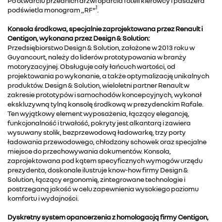
Po otwarciu przednich drzwi oparcia foteli kierowcy i pasażera
1
podświetla monogram „RF”
.
Konsola środkowa, specjalnie zaprojektowana przez Renault i
Centigon, wykonana przez Design & Solution:
Przedsiębiorstwo Design & Solution, założone w 2013 roku w
Guyancourt, należy do liderów prototypowania w branży
motoryzacyjnej. Obsługuje cały łańcuch wartości, od
projektowania po wykonanie, a także optymalizację unikalnych
produktów. Design & Solution, wieloletni partner Renault w
zakresie prototypów i samochodów koncepcyjnych, wykonał
ekskluzywną tylną konsolę środkową w prezydenckim Rafale.
Ten wyjątkowy element wyposażenia, łączący elegancję,
funkcjonalność i trwałość, pokryty jest alkantarą i zawiera
wysuwany stolik, bezprzewodową ładowarkę, trzy porty
ładowania przewodowego, chłodzony schowek oraz specjalne
miejsce do przechowywania dokumentów. Konsola,
zaprojektowana pod kątem specyficznych wymogów urzędu
prezydenta, doskonale ilustruje know-how firmy Design &
Solution, łączący ergonomię, zintegrowane technologie i
postrzeganą jakość w celu zapewnienia wysokiego poziomu
komfortu i wydajności.
Dyskretny system opancerzenia z homologacją firmy Centigon,