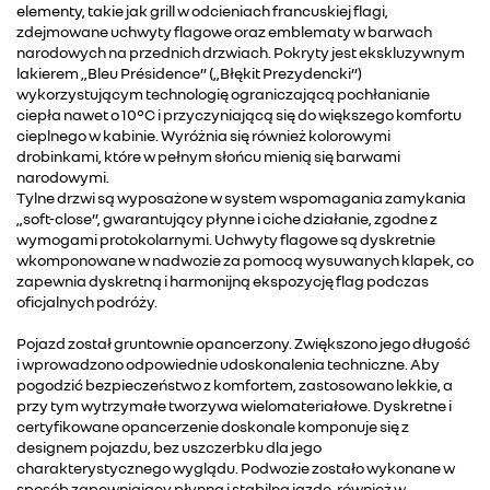
elementy, takie jak grill w odcieniach francuskiej flagi,
zdejmowane uchwyty flagowe oraz emblematy w barwach
narodowych na przednich drzwiach. Pokryty jest ekskluzywnym
lakierem „Bleu Présidence” („Błękit Prezydencki”)
wykorzystującym technologię ograniczającą pochłanianie
ciepła nawet o 10°C i przyczyniającą się do większego komfortu
cieplnego w kabinie. Wyróżnia się również kolorowymi
drobinkami, które w pełnym słońcu mienią się barwami
narodowymi.
Tylne drzwi są wyposażone w system wspomagania zamykania
„soft-close”, gwarantujący płynne i ciche działanie, zgodne z
wymogami protokolarnymi. Uchwyty flagowe są dyskretnie
wkomponowane w nadwozie za pomocą wysuwanych klapek, co
zapewnia dyskretną i harmonijną ekspozycję flag podczas
oficjalnych podróży.
Pojazd został gruntownie opancerzony. Zwiększono jego długość
i wprowadzono odpowiednie udoskonalenia techniczne. Aby
pogodzić bezpieczeństwo z komfortem, zastosowano lekkie, a
przy tym wytrzymałe tworzywa wielomateriałowe. Dyskretne i
certyfikowane opancerzenie doskonale komponuje się z
designem pojazdu, bez uszczerbku dla jego
charakterystycznego wyglądu. Podwozie zostało wykonane w
sposób zapewniający płynną i stabilną jazdę, również w