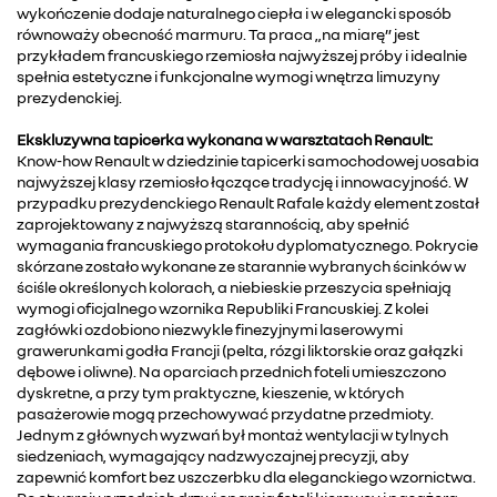
wykończenie dodaje naturalnego ciepła i w elegancki sposób
równoważy obecność marmuru. Ta praca „na miarę” jest
przykładem francuskiego rzemiosła najwyższej próby i idealnie
spełnia estetyczne i funkcjonalne wymogi wnętrza limuzyny
prezydenckiej.
Ekskluzywna tapicerka wykonana w warsztatach Renault:
Know-how Renault w dziedzinie tapicerki samochodowej uosabia
najwyższej klasy rzemiosło łączące tradycję i innowacyjność. W
przypadku prezydenckiego Renault Rafale każdy element został
zaprojektowany z najwyższą starannością, aby spełnić
wymagania francuskiego protokołu dyplomatycznego. Pokrycie
skórzane zostało wykonane ze starannie wybranych ścinków w
ściśle określonych kolorach, a niebieskie przeszycia spełniają
wymogi oficjalnego wzornika Republiki Francuskiej. Z kolei
zagłówki ozdobiono niezwykle finezyjnymi laserowymi
grawerunkami godła Francji (pelta, rózgi liktorskie oraz gałązki
dębowe i oliwne). Na oparciach przednich foteli umieszczono
dyskretne, a przy tym praktyczne, kieszenie, w których
pasażerowie mogą przechowywać przydatne przedmioty.
Jednym z głównych wyzwań był montaż wentylacji w tylnych
siedzeniach, wymagający nadzwyczajnej precyzji, aby
zapewnić komfort bez uszczerbku dla eleganckiego wzornictwa.