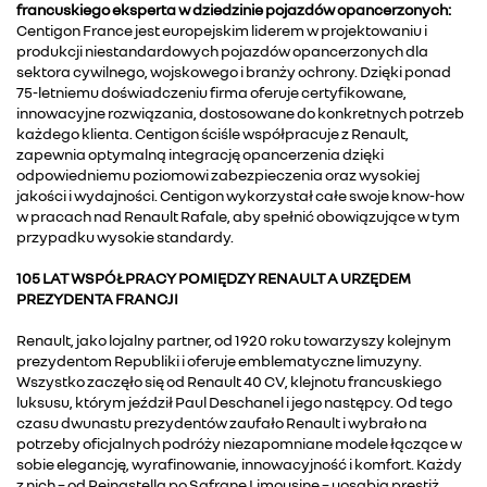
francuskiego eksperta w dziedzinie pojazdów opancerzonych:
Centigon France jest europejskim liderem w projektowaniu i
produkcji niestandardowych pojazdów opancerzonych dla
sektora cywilnego, wojskowego i branży ochrony. Dzięki ponad
75-letniemu doświadczeniu firma oferuje certyfikowane,
innowacyjne rozwiązania, dostosowane do konkretnych potrzeb
każdego klienta. Centigon ściśle współpracuje z Renault,
zapewnia optymalną integrację opancerzenia dzięki
odpowiedniemu poziomowi zabezpieczenia oraz wysokiej
jakości i wydajności. Centigon wykorzystał całe swoje know-how
w pracach nad Renault Rafale, aby spełnić obowiązujące w tym
przypadku wysokie standardy.
105 LAT WSPÓŁPRACY POMIĘDZY RENAULT A URZĘDEM
PREZYDENTA FRANCJI
Renault, jako lojalny partner, od 1920 roku towarzyszy kolejnym
prezydentom Republiki i oferuje emblematyczne limuzyny.
Wszystko zaczęło się od Renault 40 CV, klejnotu francuskiego
luksusu, którym jeździł Paul Deschanel i jego następcy. Od tego
czasu dwunastu prezydentów zaufało Renault i wybrało na
potrzeby oficjalnych podróży niezapomniane modele łączące w
sobie elegancję, wyrafinowanie, innowacyjność i komfort. Każdy
z nich – od Reinastella po Safrane Limousine – uosabia prestiż