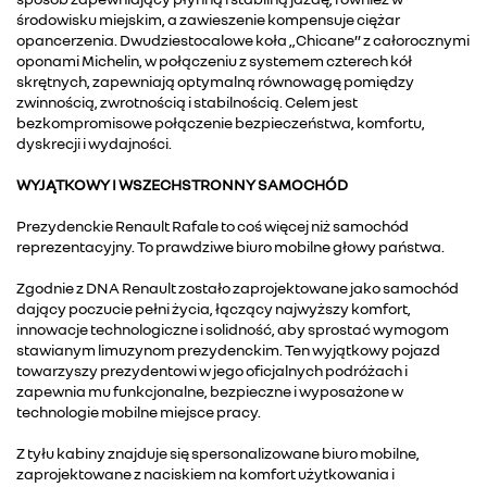
środowisku miejskim, a zawieszenie kompensuje ciężar
opancerzenia. Dwudziestocalowe koła „Chicane” z całorocznymi
oponami Michelin, w połączeniu z systemem czterech kół
skrętnych, zapewniają optymalną równowagę pomiędzy
zwinnością, zwrotnością i stabilnością. Celem jest
bezkompromisowe połączenie bezpieczeństwa, komfortu,
dyskrecji i wydajności.
WYJĄTKOWY I WSZECHSTRONNY SAMOCHÓD
Prezydenckie Renault Rafale to coś więcej niż samochód
reprezentacyjny. To prawdziwe biuro mobilne głowy państwa.
Zgodnie z DNA Renault zostało zaprojektowane jako samochód
dający poczucie pełni życia, łączący najwyższy komfort,
innowacje technologiczne i solidność, aby sprostać wymogom
stawianym limuzynom prezydenckim. Ten wyjątkowy pojazd
towarzyszy prezydentowi w jego oficjalnych podróżach i
zapewnia mu funkcjonalne, bezpieczne i wyposażone w
technologie mobilne miejsce pracy.
Z tyłu kabiny znajduje się spersonalizowane biuro mobilne,
zaprojektowane z naciskiem na komfort użytkowania i