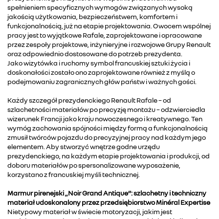
spełnieniem specyficznych wymogów związanych wysoką
jakością użytkowania, bezpieczeństwem, komfortem i
funkcjonalnością, już na etapie projektowania. Owocem wspólnej
pracy jest to wyjątkowe Rafale, zaprojektowane i opracowane
przez zespoły projektowe, inżynieryjne i rozwojowe Grupy Renault
oraz odpowiednio dostosowane do potrzeb prezydenta.
Jako wizytówka i ruchomy symbol francuskiej sztuki życia i
doskonałości zostało ono zaprojektowane również z myślą o
podejmowaniu zagranicznych głów państw i ważnych gości.
Każdy szczegół prezydenckiego Renault Rafale – od
szlachetności materiałów po precyzję montażu – odzwierciedla
wizerunek Francji jako kraju nowoczesnego i kreatywnego. Ten
wymóg zachowania spójności między formą a funkcjonalnością
zmusił twórców pojazdu do precyzyjnej pracy nad każdym jego
elementem. Aby stworzyć wnętrze godne urzędu
prezydenckiego, na każdym etapie projektowania i produkcji, od
doboru materiałów po spersonalizowane wyposażenie,
korzystano z francuskiej myśli technicznej.
Marmur pirenejski „Noir Grand Antique”: szlachetny i techniczny
materiał udoskonalony przez przedsiębiorstwo Minéral Expertise
Nietypowy materiał w świecie motoryzacji, jakim jest