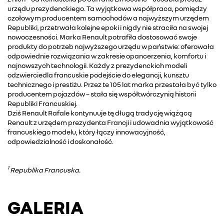
urzędu prezydenckiego. Ta wyjątkowa współpraca, pomiędzy
czołowym producentem samochodów a najwyższym urzędem
Republiki, przetrwała kolejne epoki i nigdy nie straciła na swojej
nowoczesności. Marka Renault potrafiła dostosować swoje
produkty do potrzeb najwyższego urzędu w państwie: oferowała
odpowiednie rozwiązania w zakresie opancerzenia, komfortu i
najnowszych technologii. Każdy z prezydenckich modeli
odzwierciedla francuskie podejście do elegancji, kunsztu
technicznego i prestiżu. Przez te 105 lat marka przestała być tylko
producentem pojazdów – stała się współtwórczynią historii
Republiki Francuskiej.
Dziś Renault Rafale kontynuuje tę długą tradycję wiążącą
Renault z urzędem prezydenta Francji i udowadnia wyjątkowość
francuskiego modelu, który łączy innowacyjność,
odpowiedzialność i doskonałość.
1
Republika Francuska.
GALERIA