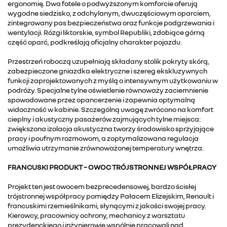
ergonomię. Dwa fotele o podwyższonym komforcie oferują
wygodne siedzisko, z odchylanym, dwuczęściowym oparciem,
zintegrowany pas bezpieczeństwa oraz funkcje podgrzewania i
wentylacji. Rózgi liktorskie, symbol Republiki, zdobiące górną
część oparć, podkreślają oficjalny charakter pojazdu.
Przestrzeń roboczą uzupełniają składany stolik pokryty skórą,
zabezpieczone gniazdka elektryczne i szereg ekskluzywnych
funkcji zaprojektowanych z myślą o intensywnym użytkowaniu w
podróży. Specjalne tylne oświetlenie równoważy zaciemnienie
spowodowane przez opancerzenie i zapewnia optymalną
widoczność w kabinie. Szczególną uwagę zwrócono na komfort
cieplny i akustyczny pasażerów zajmujących tylne miejsca:
zwiększona izolacja akustyczna tworzy środowisko sprzyjające
pracy i poufnym rozmowom, a zoptymalizowana regulacja
umożliwia utrzymanie zrównoważonej temperatury wnętrza.
FRANCUSKI PRODUKT – OWOC TRÓJSTRONNEJ WSPÓŁPRACY
Projekt ten jest owocem bezprecedensowej, bardzo ścisłej
trójstronnej współpracy pomiędzy Pałacem Elizejskim, Renault i
francuskimi rzemieślnikami, słynącymi z jakości swojej pracy.
Kierowcy, pracownicy ochrony, mechanicy z warsztatu
prezydenckiego i inżynierowie wspólnie pracowali nad