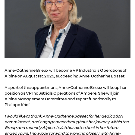
Anne-Catherine Brieux will become VP Industrials Operations of
Alpine on August 1st, 2025, succeeding Anne-Catherine Basset.
As part of this appointment, Anne-Catherine Brieux will keep her
position as VP Industrials Operations of Ampere. She will join
Alpine Management Committee and report functionally to
Philippe Krief.
I would like to thank Anne-Catherine Basset for her dedication,
commitment, and engagement throughout her journey within the
Group and recently Alpine. I wish her all the best in her future
endeavours. I now look forward to working closely with Anne-