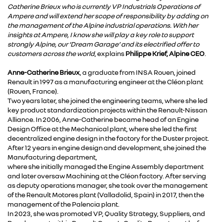
Catherine Brieux who is currently VP Industrials Operations of
Ampere and will extend her scope of responsibility by adding on
the management of the Alpine industrial operations. With her
insights at Ampere, I know she will play a key role to support
strongly Alpine, our ‘Dream Garage’ and its electrified offer to
customers across the world
, explains
Philippe Krief, Alpine CEO
.
Anne-Catherine Brieux
, a graduate from INSA Rouen, joined
Renault in 1997 as a manufacturing engineer at the Cléon plant
(Rouen, France).
Two years later, she joined the engineering teams, where she led
key product standardization projects within the Renault-Nissan
Alliance. In 2006, Anne-Catherine became head of an Engine
Design Office at the Mechanical plant, where she led the first
decentralized engine design in the factory for the Duster project.
After 12 years in engine design and development, she joined the
Manufacturing department,
where she initially managed the Engine Assembly department
and later oversaw Machining at the Cléon factory. After serving
as deputy operations manager, she took over the management
of the Renault Motores plant (Valladolid, Spain) in 2017, then the
management of the Palencia plant.
In 2023, she was promoted VP, Quality Strategy, Suppliers, and