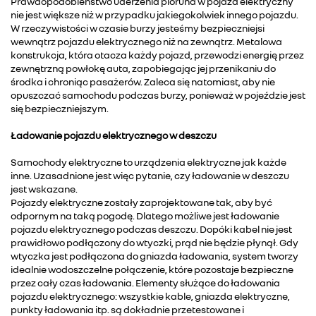
Prawdopodobieństwo uderzenia pioruna w pojazd elektryczny
nie jest większe niż w przypadku jakiegokolwiek innego pojazdu.
W rzeczywistości w czasie burzy jesteśmy bezpieczniejsi
wewnątrz pojazdu elektrycznego niż na zewnątrz. Metalowa
konstrukcja, która otacza każdy pojazd, przewodzi energię przez
zewnętrzną powłokę auta, zapobiegając jej przenikaniu do
środka i chroniąc pasażerów. Zaleca się natomiast, aby nie
opuszczać samochodu podczas burzy, ponieważ w pojeździe jest
się bezpieczniejszym.
Ładowanie pojazdu elektrycznego w deszczu
Samochody elektryczne to urządzenia elektryczne jak każde
inne. Uzasadnione jest więc pytanie, czy ładowanie w deszczu
jest wskazane.
Pojazdy elektryczne zostały zaprojektowane tak, aby być
odpornym na taką pogodę. Dlatego możliwe jest ładowanie
pojazdu elektrycznego podczas deszczu. Dopóki kabel nie jest
prawidłowo podłączony do wtyczki, prąd nie będzie płynął. Gdy
wtyczka jest podłączona do gniazda ładowania, system tworzy
idealnie wodoszczelne połączenie, które pozostaje bezpieczne
przez cały czas ładowania. Elementy służące do ładowania
pojazdu elektrycznego: wszystkie kable, gniazda elektryczne,
punkty ładowania itp. są dokładnie przetestowane i