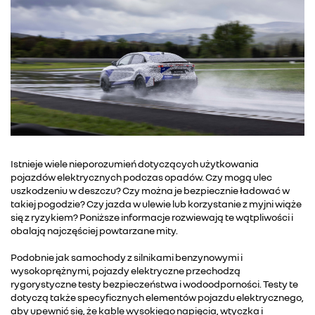
Istnieje wiele nieporozumień dotyczących użytkowania
pojazdów elektrycznych podczas opadów. Czy mogą ulec
uszkodzeniu w deszczu? Czy można je bezpiecznie ładować w
takiej pogodzie? Czy jazda w ulewie lub korzystanie z myjni wiąże
się z ryzykiem? Poniższe informacje rozwiewają te wątpliwości i
obalają najczęściej powtarzane mity.
Podobnie jak samochody z silnikami benzynowymi i
wysokoprężnymi, pojazdy elektryczne przechodzą
rygorystyczne testy bezpieczeństwa i wodoodporności. Testy te
dotyczą także specyficznych elementów pojazdu elektrycznego,
aby upewnić się, że kable wysokiego napięcia, wtyczka i