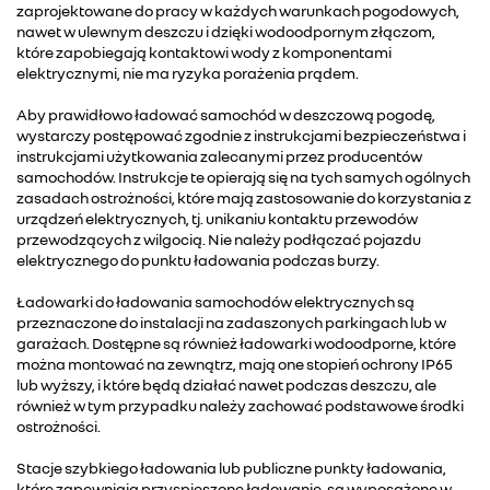
zaprojektowane do pracy w każdych warunkach pogodowych,
nawet w ulewnym deszczu i dzięki wodoodpornym złączom,
które zapobiegają kontaktowi wody z komponentami
elektrycznymi, nie ma ryzyka porażenia prądem.
Aby prawidłowo ładować samochód w deszczową pogodę,
wystarczy postępować zgodnie z instrukcjami bezpieczeństwa i
instrukcjami użytkowania zalecanymi przez producentów
samochodów. Instrukcje te opierają się na tych samych ogólnych
zasadach ostrożności, które mają zastosowanie do korzystania z
urządzeń elektrycznych, tj. unikaniu kontaktu przewodów
przewodzących z wilgocią. Nie należy podłączać pojazdu
elektrycznego do punktu ładowania podczas burzy.
Ładowarki do ładowania samochodów elektrycznych są
przeznaczone do instalacji na zadaszonych parkingach lub w
garażach. Dostępne są również ładowarki wodoodporne, które
można montować na zewnątrz, mają one stopień ochrony IP65
lub wyższy, i które będą działać nawet podczas deszczu, ale
również w tym przypadku należy zachować podstawowe środki
ostrożności.
Stacje szybkiego ładowania lub publiczne punkty ładowania,
które zapewniają przyspieszone ładowanie, są wyposażone w