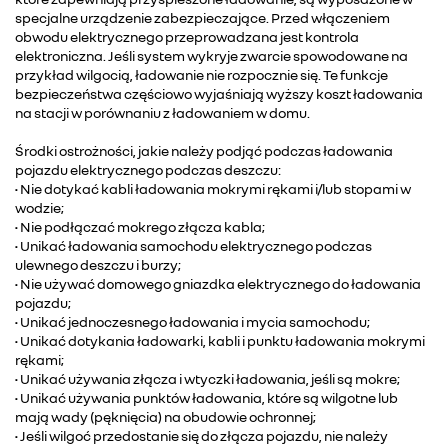
specjalne urządzenie zabezpieczające. Przed włączeniem
obwodu elektrycznego przeprowadzana jest kontrola
elektroniczna. Jeśli system wykryje zwarcie spowodowane na
przykład wilgocią, ładowanie nie rozpocznie się. Te funkcje
bezpieczeństwa częściowo wyjaśniają wyższy koszt ładowania
na stacji w porównaniu z ładowaniem w domu.
Środki ostrożności, jakie należy podjąć podczas ładowania
pojazdu elektrycznego podczas deszczu:
• Nie dotykać kabli ładowania mokrymi rękami i/lub stopami w
wodzie;
• Nie podłączać mokrego złącza kabla;
• Unikać ładowania samochodu elektrycznego podczas
ulewnego deszczu i burzy;
• Nie używać domowego gniazdka elektrycznego do ładowania
pojazdu;
• Unikać jednoczesnego ładowania i mycia samochodu;
• Unikać dotykania ładowarki, kabli i punktu ładowania mokrymi
rękami;
• Unikać używania złącza i wtyczki ładowania, jeśli są mokre;
• Unikać używania punktów ładowania, które są wilgotne lub
mają wady (pęknięcia) na obudowie ochronnej;
• Jeśli wilgoć przedostanie się do złącza pojazdu, nie należy