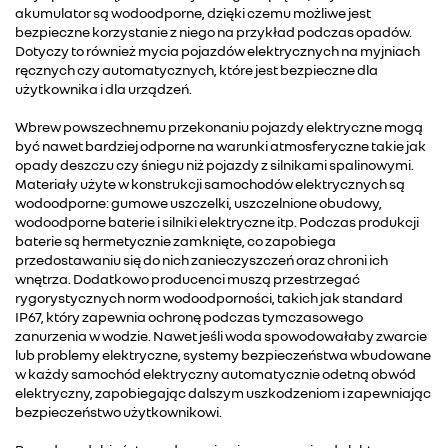
akumulator są wodoodporne, dzięki czemu możliwe jest
bezpieczne korzystanie z niego na przykład podczas opadów.
Dotyczy to również mycia pojazdów elektrycznych na myjniach
ręcznych czy automatycznych, które jest bezpieczne dla
użytkownika i dla urządzeń.
Wbrew powszechnemu przekonaniu pojazdy elektryczne mogą
być nawet bardziej odporne na warunki atmosferyczne takie jak
opady deszczu czy śniegu niż pojazdy z silnikami spalinowymi.
Materiały użyte w konstrukcji samochodów elektrycznych są
wodoodporne: gumowe uszczelki, uszczelnione obudowy,
wodoodporne baterie i silniki elektryczne itp. Podczas produkcji
baterie są hermetycznie zamknięte, co zapobiega
przedostawaniu się do nich zanieczyszczeń oraz chroni ich
wnętrza. Dodatkowo producenci muszą przestrzegać
rygorystycznych norm wodoodporności, takich jak standard
IP67, który zapewnia ochronę podczas tymczasowego
zanurzenia w wodzie. Nawet jeśli woda spowodowałaby zwarcie
lub problemy elektryczne, systemy bezpieczeństwa wbudowane
w każdy samochód elektryczny automatycznie odetną obwód
elektryczny, zapobiegając dalszym uszkodzeniom i zapewniając
bezpieczeństwo użytkownikowi.