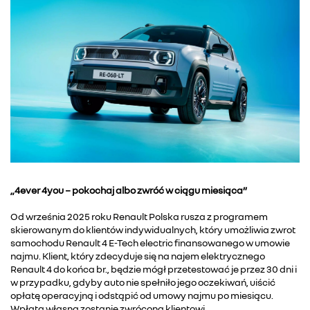
„4ever 4you − pokochaj albo zwróć w ciągu miesiąca”
Od września 2025 roku Renault Polska rusza z programem
skierowanym do klientów indywidualnych, który umożliwia zwrot
samochodu Renault 4 E-Tech electric finansowanego w umowie
najmu. Klient, który zdecyduje się na najem elektrycznego
Renault 4 do końca br., będzie mógł przetestować je przez 30 dni i
w przypadku, gdyby auto nie spełniło jego oczekiwań, uiścić
opłatę operacyjną i odstąpić od umowy najmu po miesiącu.
Wpłata własna zostanie zwrócona klientowi.