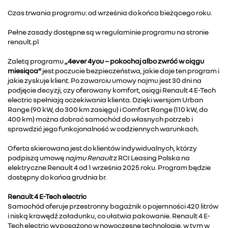
Czas trwania programu: od września do końca bieżącego roku.
Pełne zasady dostępne są w regulaminie programu na stronie
renault.pl
Zaletą programu
„4ever 4you − pokochaj albo zwróć w ciągu
miesiąca”
jest poczucie bezpieczeństwa, jakie daje ten program i
jakie zyskuje klient. Po zawarciu umowy najmu jest 30 dni na
podjęcie decyzji, czy oferowany komfort, osiągi Renault 4 E-Tech
electric spełniają oczekiwania klienta. Dzięki wersjom Urban
Range (90 kW, do 300 km zasięgu) i Comfort Range (110 kW, do
400 km) można dobrać samochód do własnych potrzeb i
sprawdzić jego funkcjonalność w codziennych warunkach.
Oferta skierowana jest do klientów indywidualnych, którzy
podpiszą umowę
najmu Renault
z RCI Leasing Polska na
elektryczne Renault 4 od 1 września 2025 roku. Program będzie
dostępny do końca grudnia br.
Renault 4 E-Tech electric
Samochód oferuje przestronny bagażnik o pojemności 420 litrów
i niską krawędź załadunku, co ułatwia pakowanie. Renault 4 E-
Tech electric wyposażono w nowoczesne technologie, w tym w