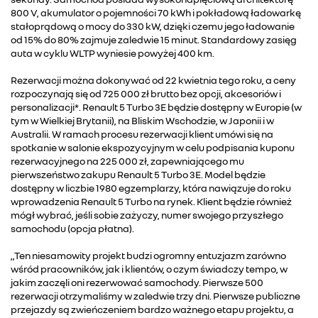
800 V, akumulator o pojemności 70 kWh i pokładową ładowarkę
stałoprądową o mocy do 330 kW, dzięki czemu jego ładowanie
od 15% do 80% zajmuje zaledwie 15 minut. Standardowy zasięg
auta w cyklu WLTP wyniesie powyżej 400 km.
Rezerwacji można dokonywać od 22 kwietnia tego roku, a ceny
rozpoczynają się od 725 000 zł brutto bez opcji, akcesoriów i
personalizacji*. Renault 5 Turbo 3E będzie dostępny w Europie (w
tym w Wielkiej Brytanii), na Bliskim Wschodzie, w Japonii i w
Australii. W ramach procesu rezerwacji klient umówi się na
spotkanie w salonie ekspozycyjnym w celu podpisania kuponu
rezerwacyjnego na 225 000 zł, zapewniającego mu
pierwszeństwo zakupu Renault 5 Turbo 3E. Model będzie
dostępny w liczbie 1980 egzemplarzy, która nawiązuje do roku
wprowadzenia Renault 5 Turbo na rynek. Klient będzie również
mógł wybrać, jeśli sobie zażyczy, numer swojego przyszłego
samochodu (opcja płatna).
„Ten niesamowity projekt budzi ogromny entuzjazm zarówno
wśród pracowników, jak i klientów, o czym świadczy tempo, w
jakim zaczęli oni rezerwować samochody. Pierwsze 500
rezerwacji otrzymaliśmy w zaledwie trzy dni. Pierwsze publiczne
przejazdy są zwieńczeniem bardzo ważnego etapu projektu, a