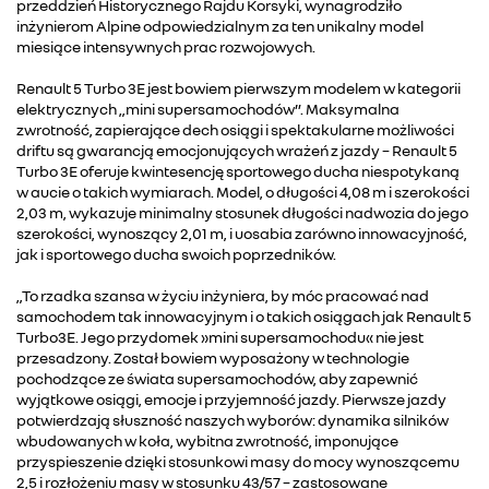
przeddzień Historycznego Rajdu Korsyki, wynagrodziło
inżynierom Alpine odpowiedzialnym za ten unikalny model
miesiące intensywnych prac rozwojowych.
Renault 5 Turbo 3E jest bowiem pierwszym modelem w kategorii
elektrycznych „mini supersamochodów”. Maksymalna
zwrotność, zapierające dech osiągi i spektakularne możliwości
driftu są gwarancją emocjonujących wrażeń z jazdy – Renault 5
Turbo 3E oferuje kwintesencję sportowego ducha niespotykaną
w aucie o takich wymiarach. Model, o długości 4,08 m i szerokości
2,03 m, wykazuje minimalny stosunek długości nadwozia do jego
szerokości, wynoszący 2,01 m, i uosabia zarówno innowacyjność,
jak i sportowego ducha swoich poprzedników.
„To rzadka szansa w życiu inżyniera, by móc pracować nad
samochodem tak innowacyjnym i o takich osiągach jak Renault 5
Turbo3E. Jego przydomek »mini supersamochodu« nie jest
przesadzony. Został bowiem wyposażony w technologie
pochodzące ze świata supersamochodów, aby zapewnić
wyjątkowe osiągi, emocje i przyjemność jazdy. Pierwsze jazdy
potwierdzają słuszność naszych wyborów: dynamika silników
wbudowanych w koła, wybitna zwrotność, imponujące
przyspieszenie dzięki stosunkowi masy do mocy wynoszącemu
2,5 i rozłożeniu masy w stosunku 43/57 – zastosowane