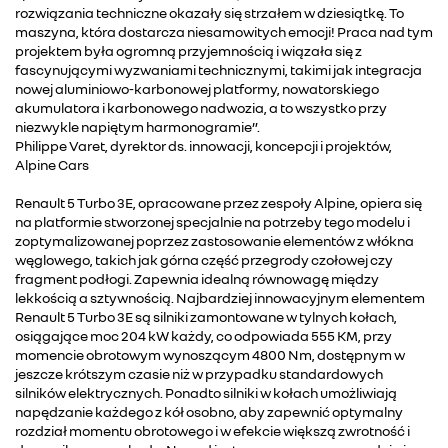
rozwiązania techniczne okazały się strzałem w dziesiątkę. To
maszyna, która dostarcza niesamowitych emocji! Praca nad tym
projektem była ogromną przyjemnością i wiązała się z
fascynującymi wyzwaniami technicznymi, takimi jak integracja
nowej aluminiowo-karbonowej platformy, nowatorskiego
akumulatora i karbonowego nadwozia, a to wszystko przy
niezwykle napiętym harmonogramie”.
Philippe Varet, dyrektor ds. innowacji, koncepcji i projektów,
Alpine Cars
Renault 5 Turbo 3E, opracowane przez zespoły Alpine, opiera się
na platformie stworzonej specjalnie na potrzeby tego modelu i
zoptymalizowanej poprzez zastosowanie elementów z włókna
węglowego, takich jak górna część przegrody czołowej czy
fragment podłogi. Zapewnia idealną równowagę między
lekkością a sztywnością. Najbardziej innowacyjnym elementem
Renault 5 Turbo 3E są silniki zamontowane w tylnych kołach,
osiągające moc 204 kW każdy, co odpowiada 555 KM, przy
momencie obrotowym wynoszącym 4800 Nm, dostępnym w
jeszcze krótszym czasie niż w przypadku standardowych
silników elektrycznych. Ponadto silniki w kołach umożliwiają
napędzanie każdego z kół osobno, aby zapewnić optymalny
rozdział momentu obrotowego i w efekcie większą zwrotność i