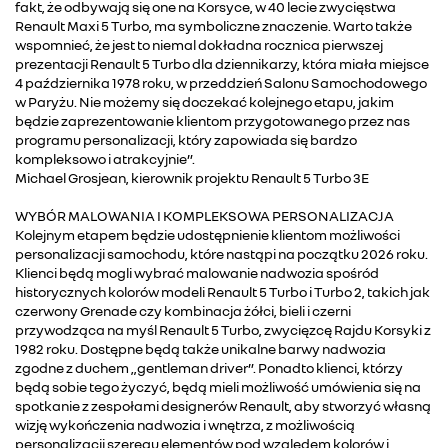
fakt, że odbywają się one na Korsyce, w 40 lecie zwycięstwa
Renault Maxi 5 Turbo, ma symboliczne znaczenie. Warto także
wspomnieć, że jest to niemal dokładna rocznica pierwszej
prezentacji Renault 5 Turbo dla dziennikarzy, która miała miejsce
4 października 1978 roku, w przeddzień Salonu Samochodowego
w Paryżu. Nie możemy się doczekać kolejnego etapu, jakim
będzie zaprezentowanie klientom przygotowanego przez nas
programu personalizacji, który zapowiada się bardzo
kompleksowo i atrakcyjnie”.
Michael Grosjean, kierownik projektu Renault 5 Turbo 3E
WYBÓR MALOWANIA I KOMPLEKSOWA PERSONALIZACJA
Kolejnym etapem będzie udostępnienie klientom możliwości
personalizacji samochodu, które nastąpi na początku 2026 roku.
Klienci będą mogli wybrać malowanie nadwozia spośród
historycznych kolorów modeli Renault 5 Turbo i Turbo 2, takich jak
czerwony Grenade czy kombinacja żółci, bieli i czerni
przywodząca na myśl Renault 5 Turbo, zwycięzcę Rajdu Korsyki z
1982 roku. Dostępne będą także unikalne barwy nadwozia
zgodne z duchem „gentleman driver”. Ponadto klienci, którzy
będą sobie tego życzyć, będą mieli możliwość umówienia się na
spotkanie z zespołami designerów Renault, aby stworzyć własną
wizję wykończenia nadwozia i wnętrza, z możliwością
personalizacji szeregu elementów pod względem kolorów i