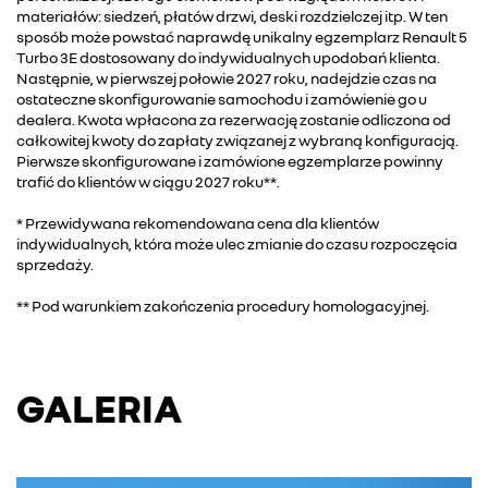
materiałów: siedzeń, płatów drzwi, deski rozdzielczej itp. W ten
sposób może powstać naprawdę unikalny egzemplarz Renault 5
Turbo 3E dostosowany do indywidualnych upodobań klienta.
Następnie, w pierwszej połowie 2027 roku, nadejdzie czas na
ostateczne skonfigurowanie samochodu i zamówienie go u
dealera. Kwota wpłacona za rezerwację zostanie odliczona od
całkowitej kwoty do zapłaty związanej z wybraną konfiguracją.
Pierwsze skonfigurowane i zamówione egzemplarze powinny
trafić do klientów w ciągu 2027 roku**.
* Przewidywana rekomendowana cena dla klientów
indywidualnych, która może ulec zmianie do czasu rozpoczęcia
sprzedaży.
** Pod warunkiem zakończenia procedury homologacyjnej.
GALERIA