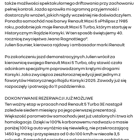
także możliwości spektakularnego driftowania przy zachowaniu
pełnej kontroli. Jazda sprawiła mi ogromną przyjemność i
dostarczyła wrażeń, jakich nigdy wcześniej nie doświadczyłem.
Ponadto samochód nosi barwy Renault Maxi 5 »Philips« z 1985
roku, podobnie jak moje Renault Maxi 5 Turbo, którym startuję w
Historycznym Rajdzie Korsyki. W ten sposób świętujemy 40.
rocznicę zwycięstwa Jeana Ragnottiego”.
Julien Saunier, kierowca rajdowy i ambasador marki Renault
Po zakończeniu jazd demonstracyjnych Julien wrócił za
kierownicę swojego Renault Maxi 5 Turbo, aby stawić czoła
odcinkom specjalnym poprowadzonym krętymi drogami
Korsyki. Jako zwycięzca zeszłorocznej edycji jest jednym z
faworytów Historycznego Rajdu Korsyki 2025. Zawody już się
rozpoczęły i potrwają do 11 października.
DOKONYWANIE REZERWACJI JUŻ MOŻLIWE
Ten ważny etap w pracach nad Renault 5 Turbo 3E nastąpił
zaledwie siedem miesięcy po jego pierwszej prezentacji.
Większość parametrów samochodu jest już ustalonych i trwa ich
homologacja. Dzięki w 100% karbonowemu nadwoziu o masie
poniżej 100 kg auto wyróżnia się niewielką, nie przekraczającą
1450 kg masą i przyspiesza od 0 do 100 km/h w niecałe 3,5
sekundy. Samochód posiada wysokonapięciową architekturę