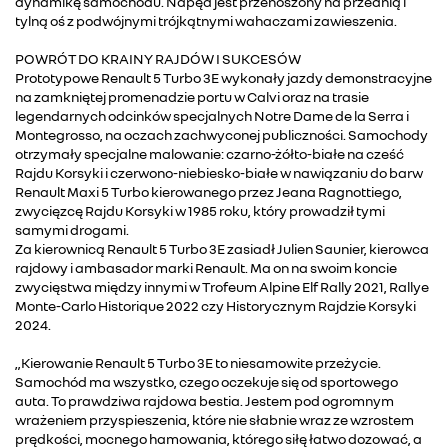
dynamikę samochodu. Napęd jest przenoszony na przednią i
tylną oś z podwójnymi trójkątnymi wahaczami zawieszenia.
POWRÓT DO KRAINY RAJDÓW I SUKCESÓW
Prototypowe Renault 5 Turbo 3E wykonały jazdy demonstracyjne
na zamkniętej promenadzie portu w Calvi oraz na trasie
legendarnych odcinków specjalnych Notre Dame de la Serra i
Montegrosso, na oczach zachwyconej publiczności. Samochody
otrzymały specjalne malowanie: czarno-żółto-białe na cześć
Rajdu Korsyki i czerwono-niebiesko-białe w nawiązaniu do barw
Renault Maxi 5 Turbo kierowanego przez Jeana Ragnottiego,
zwycięzcę Rajdu Korsyki w 1985 roku, który prowadził tymi
samymi drogami.
Za kierownicą Renault 5 Turbo 3E zasiadł Julien Saunier, kierowca
rajdowy i ambasador marki Renault. Ma on na swoim koncie
zwycięstwa między innymi w Trofeum Alpine Elf Rally 2021, Rallye
Monte-Carlo Historique 2022 czy Historycznym Rajdzie Korsyki
2024.
„Kierowanie Renault 5 Turbo 3E to niesamowite przeżycie.
Samochód ma wszystko, czego oczekuje się od sportowego
auta. To prawdziwa rajdowa bestia. Jestem pod ogromnym
wrażeniem przyspieszenia, które nie słabnie wraz ze wzrostem
prędkości, mocnego hamowania, którego siłę łatwo dozować, a