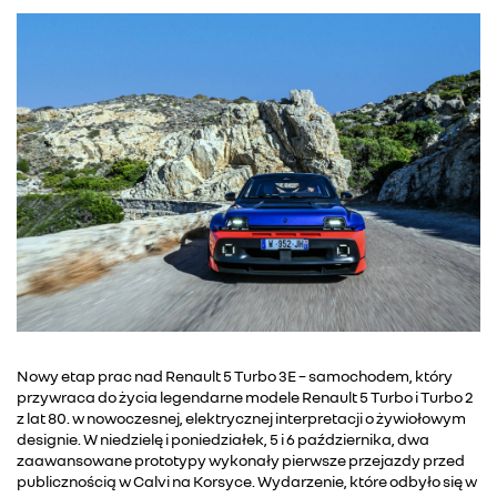
Nowy etap prac nad Renault 5 Turbo 3E – samochodem, który
przywraca do życia legendarne modele Renault 5 Turbo i Turbo 2
z lat 80. w nowoczesnej, elektrycznej interpretacji o żywiołowym
designie. W niedzielę i poniedziałek, 5 i 6 października, dwa
zaawansowane prototypy wykonały pierwsze przejazdy przed
publicznością w Calvi na Korsyce. Wydarzenie, które odbyło się w